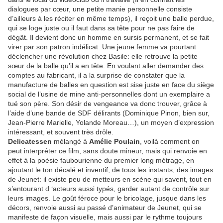
dialogues par cœur, une petite manie personnelle consiste
d’ailleurs à les réciter en même temps), il reçoit une balle perdue,
qui se loge juste ou il faut dans sa tête pour ne pas faire de
dégât. Il devient donc un homme en sursis permanent, et se fait
virer par son patron indélicat. Une jeune femme va pourtant
déclencher une révolution chez Basile: elle retrouve la petite
sœur de la balle qu’il a en tête. En voulant aller demander des
comptes au fabricant, il a la surprise de constater que la
manufacture de balles en question est sise juste en face du siège
social de l’usine de mine anti-personnelles dont un exemplaire a
tué son père. Son désir de vengeance va donc trouver, grâce à
l’aide d’une bande de SDF délirants (Dominique Pinon, bien sur,
Jean-Pierre Marielle, Yolande Moreau…), un moyen d’expression
intéressant, et souvent très drôle.
Delicatessen
mélangé à
Amélie Poulain
, voilà comment on
peut interpréter ce film, sans doute mineur, mais qui renvoie en
effet à la poésie faubourienne du premier long métrage, en
ajoutant le ton décalé et inventif, de tous les instants, des images
de Jeunet: il existe peu de metteurs en scène qui savent, tout en
s’entourant d ‘acteurs aussi typés, garder autant de contrôle sur
leurs images. Le goût féroce pour le bricolage, jusque dans les
décors, renvoie aussi au passé d’animateur de Jeunet, qui se
manifeste de façon visuelle, mais aussi par le rythme toujours