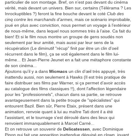
particulier de son montage. Bref, on n’est pas devant du cinéma
vérité, mais devant un univers. Bien sur, certains (Télérama ? Les
Inrockuptibles ?) feront la fine bouche devant le coté
Club des
cinq contre les marchands d’armes,
mais ce scénario improbable,
joué en plus avec conviction, nous permet un voyage à l’extérieur
de nous-même, dans lequel nous sommes très à l’aise. Ca fait du
bien! Et si le film nous montre un groupe de gens soudés non
seulement par leur amitié, mais aussi par leur sens de la
récupération (Le diminutif "récup" finit par être un clin d'oeil
récurrent dans le film), ça se voit également dans le film lui-
même... Et Jean-Pierre Jeunet en a fait une métaphore constante
de son cinéma...
Ajoutons qu'il y a dans
Micmacs
un clin d’œil très appuyé, très
inattendu aussi, non seulement à Hawks (Il est très pratique de
faire distribuer ses films par Warner, si ça permet d’avoir accès
au catalogue des films classiques !!), dont l'affection légendaire
pour les "professionnels", chacun dans sa partie, se retrouve
avantageusement dans la petite troupe de "spécialistes" qui
entourent Bazil. Bien sûr, Pierre Etaix, présent dans une
animation, renvoie quant à lui au maître Tati dont il a été
l'assistant, et le tournage s'est déroulé dans des lieux qui
renvoient immanquablement à Marcel Carné...
Et on retrouve un souvenir de
Delicatessen
, avec Dominique
Pinon qui fait une apparition inattendue déguisé en clown, jouant