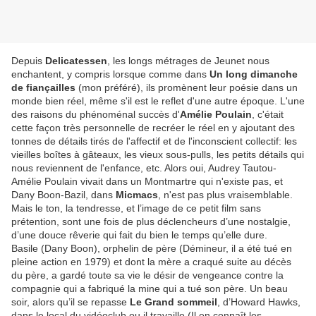
Depuis
Delicatessen
, les longs métrages de Jeunet nous
enchantent, y compris lorsque comme dans
Un long dimanche
de fiançailles
(mon préféré), ils promènent leur poésie dans un
monde bien réel, même s'il est le reflet d'une autre époque. L'une
des raisons du phénoménal succès d'
Amélie Poulain
, c'était
cette façon très personnelle de recréer le réel en y ajoutant des
tonnes de détails tirés de l'affectif et de l'inconscient collectif: les
vieilles boîtes à gâteaux, les vieux sous-pulls, les petits détails qui
nous reviennent de l'enfance, etc. Alors oui, Audrey Tautou-
Amélie Poulain vivait dans un Montmartre qui n'existe pas, et
Dany Boon-Bazil, dans
Micmacs
, n'est pas plus vraisemblable.
Mais le ton, la tendresse, et l’image de ce petit film sans
prétention, sont une fois de plus déclencheurs d’une nostalgie,
d’une douce rêverie qui fait du bien le temps qu’elle dure.
Basile (Dany Boon), orphelin de père (Démineur, il a été tué en
pleine action en 1979) et dont la mère a craqué suite au décès
du père, a gardé toute sa vie le désir de vengeance contre la
compagnie qui a fabriqué la mine qui a tué son père. Un beau
soir, alors qu’il se repasse
Le Grand sommeil
, d’Howard Hawks,
dans le local du vidéoclub ou il travaille (Il en connaît les