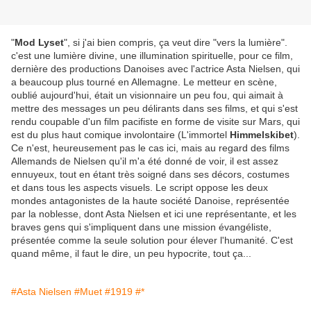
"
Mod Lyset
", si j'ai bien compris, ça veut dire "vers la lumière".
c'est une lumière divine, une illumination spirituelle, pour ce film,
dernière des productions Danoises avec l'actrice Asta Nielsen, qui
a beaucoup plus tourné en Allemagne. Le metteur en scène,
oublié aujourd'hui, était un visionnaire un peu fou, qui aimait à
mettre des messages un peu délirants dans ses films, et qui s'est
rendu coupable d'un film pacifiste en forme de visite sur Mars, qui
est du plus haut comique involontaire (L'immortel
Himmelskibet
).
Ce n'est, heureusement pas le cas ici, mais au regard des films
Allemands de Nielsen qu'il m'a été donné de voir, il est assez
ennuyeux, tout en étant très soigné dans ses décors, costumes
et dans tous les aspects visuels. Le script oppose les deux
mondes antagonistes de la haute société Danoise, représentée
par la noblesse, dont Asta Nielsen et ici une représentante, et les
braves gens qui s'impliquent dans une mission évangéliste,
présentée comme la seule solution pour élever l'humanité. C'est
quand même, il faut le dire, un peu hypocrite, tout ça...
#Asta Nielsen
#Muet
#1919
#*