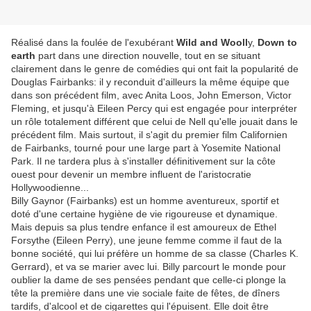
Réalisé dans la foulée de l'exubérant
Wild and Wooll
y,
Down to
earth
part dans une direction nouvelle, tout en se situant
clairement dans le genre de comédies qui ont fait la popularité de
Douglas Fairbanks: il y reconduit d'ailleurs la même équipe que
dans son précédent film, avec Anita Loos, John Emerson, Victor
Fleming, et jusqu'à Eileen Percy qui est engagée pour interpréter
un rôle totalement différent que celui de Nell qu'elle jouait dans le
précédent film. Mais surtout, il s'agit du premier film Californien
de Fairbanks, tourné pour une large part à Yosemite National
Park. Il ne tardera plus à s'installer définitivement sur la côte
ouest pour devenir un membre influent de l'aristocratie
Hollywoodienne...
Billy Gaynor (Fairbanks) est un homme aventureux, sportif et
doté d'une certaine hygiène de vie rigoureuse et dynamique.
Mais depuis sa plus tendre enfance il est amoureux de Ethel
Forsythe (Eileen Perry), une jeune femme comme il faut de la
bonne société, qui lui préfère un homme de sa classe (Charles K.
Gerrard), et va se marier avec lui. Billy parcourt le monde pour
oublier la dame de ses pensées pendant que celle-ci plonge la
tête la première dans une vie sociale faite de fêtes, de dîners
tardifs, d'alcool et de cigarettes qui l'épuisent. Elle doit être