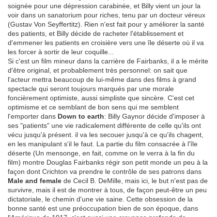
soignée pour une dépression carabinée, et Billy vient un jour la
voir dans un sanatorium pour riches, tenu par un docteur véreux
(Gustav Von Seyffertitz). Rien n'est fait pour y améliorer la santé
des patients, et Billy décide de racheter l'établissement et
d'emmener les patients en croisière vers une île déserte où il va
les forcer à sortir de leur coquille...
Si c'est un film mineur dans la carrière de Fairbanks, il a le mérite
d'être original, et probablement très personnel: on sait que
l'acteur mettra beaucoup de lui-même dans des films à grand
spectacle qui seront toujours marqués par une morale
foncièrement optimiste, aussi simpliste que sincère. C'est cet
optimisme et ce semblant de bon sens qui me semblent
l'emporter dans
Down to earth
: Billy Gaynor décide d'imposer à
ses "patients" une vie radicalement différente de celle qu'ils ont
vécu jusqu'à présent. il va les secouer jusqu'à ce qu'ils chagent,
en les manipulant s'il le faut. La partie du film consacrée à l'île
déserte (Un mensonge, en fait, comme on le verra à la fin du
film) montre Douglas Fairbanks régir son petit monde un peu à la
façon dont Crichton va prendre le contrôle de ses patrons dans
Male and female
de Cecil B. DeMille, mais ici, le but n'est pas de
survivre, mais il est de montrer à tous, de façon peut-être un peu
dictatoriale, le chemin d'une vie saine. Cette obsession de la
bonne santé est une préoccupation bien de son époque, dans