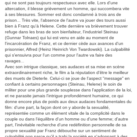
qui ne sont pas toujours respectueux avec elle. Lors d'une
altercation, il blesse grièvement un homme, qui succombera vite
à ses blessures. Sommer est donc condamné à trois ans de
prison... Très vite, l'absence de l'autre va jouer des tours aussi
bien à Franz qu'à Helene. Cette dernière va brièvement trouver
refuge dans les bras de son bienfaiteur, l'industriel Steinau
(Gunnar Tolnaes) qui lui est venu en aide au moment de
l'incarcération de Franz, et ce dernier cède aux avances d'un
prisonnier, Alfred (Heinz Heinrich Von Twardowski). La culpabilité
qui s'ensuivra pour l'un comme pour l'autre va faire des
ravages...
Avec son intrigue classique, ses audaces et sa mise en scène
extraordinairement riche, le film a la réputation d'être le meilleur
des muets de Dieterle. Celui-ci se joue de l'aspect "message" en
confiant à certains personnages (Steinau, Helene) le soin de
militer pour une plus grande souplesse dans l'application de la loi,
et ne parasite jamais l'intrigue profondément humaine, ce qui
donne encore plus de poids aux deux audaces fondamentales du
film: d'une part, la façon dont on y aborde la sexualité,
représentée comme un élément vitale de la complicité dans le
couple ou dans l'équilibre d'un homme ou d'une femme; d'autre
part, l'inévitable recherche d'une redéfinition personnelle de sa
propre sexualité par Franz débouche sur un sentiment de
culpabilité non parce qu'il a trahi la société en s'adonnant à des