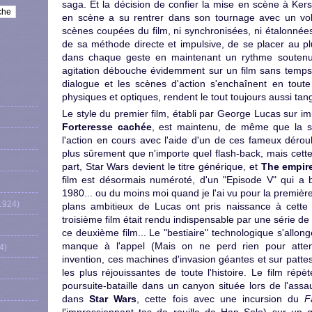
saga. Et la décision de confier la mise en scène à Ker
en scène a su rentrer dans son tournage avec un vol
scènes coupées du film, ni synchronisées, ni étalonnée
de sa méthode directe et impulsive, de se placer au pl
dans chaque geste en maintenant un rythme souten
agitation débouche évidemment sur un film sans temps 
dialogue et les scènes d'action s'enchaînent en toute 
physiques et optiques, rendent le tout toujours aussi tang
Le style du premier film, établi par George Lucas sur i
Forteresse cachée
, est maintenu, de même que la st
l'action en cours avec l'aide d'un de ces fameux déroul
plus sûrement que n'importe quel flash-back, mais cett
part, Star Wars devient le titre générique, et
The empire
film est désormais numéroté, d'un "Episode V" qui a
1980... ou du moins moi quand je l'ai vu pour la premièr
1924)
plans ambitieux de Lucas ont pris naissance à cette
troisième film était rendu indispensable par une série de
ce deuxième film... Le "bestiaire" technologique s'allong
manque à l'appel (Mais on ne perd rien pour atte
4)
invention, ces machines d'invasion géantes et sur pattes
les plus réjouissantes de toute l'histoire. Le film ré
poursuite-bataille dans un canyon située lors de l'assaut
dans
Star Wars
, cette fois avec une incursion du
F