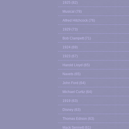
1925
(82)
Musical
(78)
Alfred Hitchcock
(76)
1929
(73)
Bob Clampett
(71)
1924
(69)
1923
(67)
Harold Lloyd
(65)
Navets
(65)
John Ford
(64)
Michael Curtiz
(64)
1919
(63)
Disney
(63)
Thomas Edison
(63)
Mack Sennett
(61)