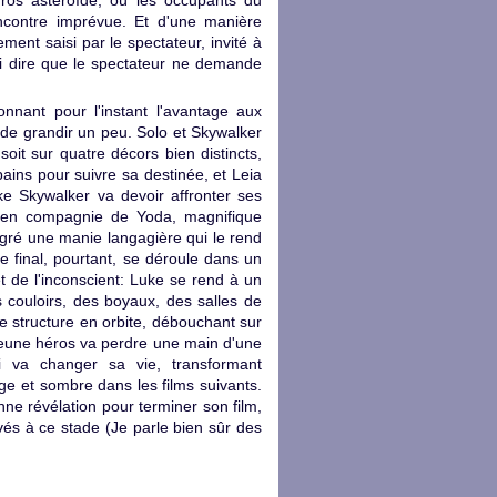
gros astéroïde, où les occupants du
encontre imprévue. Et d'une manière
ment saisi par le spectateur, invité à
ssi dire que le spectateur ne demande
donnant pour l'instant l'avantage aux
 de grandir un peu. Solo et Skywalker
it sur quatre décors bien distincts,
ains pour suivre sa destinée, et Leia
uke Skywalker va devoir affronter ses
s en compagnie de Yoda, magnifique
algré une manie langagière qui le rend
Le final, pourtant, se déroule dans un
t de l'inconscient: Luke se rend à un
s couloirs, des boyaux, des salles de
 structure en orbite, débouchant sur
le jeune héros va perdre une main d'une
i va changer sa vie, transformant
ge et sombre dans les films suivants.
e révélation pour terminer son film,
vés à ce stade (Je parle bien sûr des