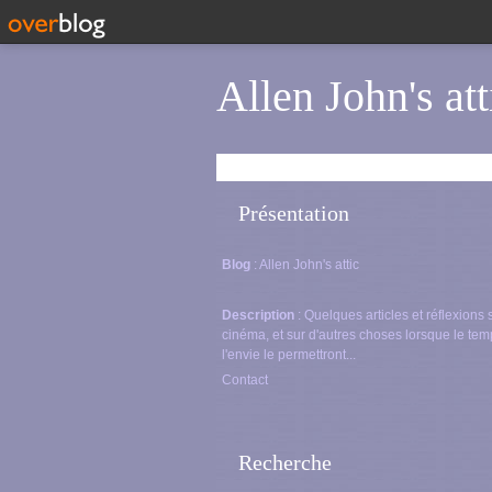
Allen John's att
Présentation
Blog
: Allen John's attic
Description
: Quelques articles et réflexions 
cinéma, et sur d'autres choses lorsque le tem
l'envie le permettront...
Contact
Recherche