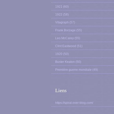
1921
(60)
1922
(58)
Vitagraph
(57)
Frank Borzage
(55)
Leo McCarey
(55)
Clint Eastwood
(51)
1920
(50)
Buster Keaton
(50)
Première guerre mondiale
(49)
Liens
https://spiral.over-blog.com/