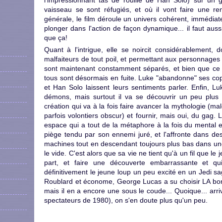
l'impressionnant tas de rouille de Han Solo) sur un 
vaisseau se sont réfugiés, et où il vont faire une r
générale, le film déroule un univers cohérent, immédiate
plonger dans l'action de façon dynamique... il faut au
que ça!
Quant à l'intrigue, elle se noircit considérablement, 
malfaiteurs de tout poil, et permettant aux personnages
sont maintenant constamment séparés, et bien que ce so
tous sont désormais en fuite. Luke "abandonne" ses cop
et Han Solo laissent leurs sentiments parler. Enfin, L
démons, mais surtout il va se découvrir un peu plu
création qui va à la fois faire avancer la mythologie (m
parfois volontiers obscur) et fournir, mais oui, du gag. 
espace qui a tout de la métaphore à la fois du mental e
piège tendu par son ennemi juré, et l'affronte dans de
machines tout en descendant toujours plus bas dans une
le vide. C'est alors que sa vie ne tient qu'à un fil que 
part, et faire une découverte embarrassante et qu
définitivement le jeune loup un peu excité en un Jedi sa
Roublard et économe, George Lucas a su choisir LA bonn
mais il en a encore une sous le coude... Quoique... arri
spectateurs de 1980), on s'en doute plus qu'un peu.