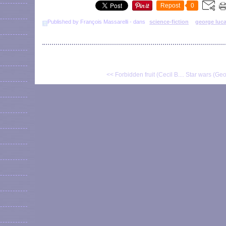
Repost
0
Published by François Massarelli
-
dans
science-fiction
george luc
<< Forbidden fruit (Cecil B....
Star wars (Ge