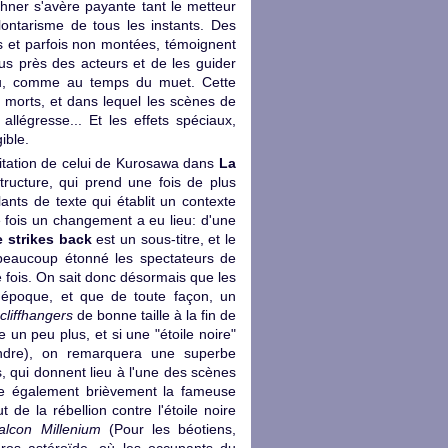
shner s'avère payante tant le metteur
ontarisme de tous les instants. Des
s et parfois non montées, témoignent
us près des acteurs et de les guider
u, comme au temps du muet. Cette
morts, et dans lequel les scènes de
allégresse... Et les effets spéciaux,
ible.
mitation de celui de Kurosawa dans
La
ructure, qui prend une fois de plus
ants de texte qui établit un contexte
e fois un changement a eu lieu: d'une
 strikes back
est un sous-titre, et le
 beaucoup étonné les spectateurs de
e fois. On sait donc désormais que les
 époque, et que de toute façon, un
cliffhangers
de bonne taille à la fin de
e un peu plus, et si une "étoile noire"
ndre), on remarquera une superbe
, qui donnent lieu à l'une des scènes
pète également brièvement la fameuse
 de la rébellion contre l'étoile noire
alcon Millenium
(Pour les béotiens,