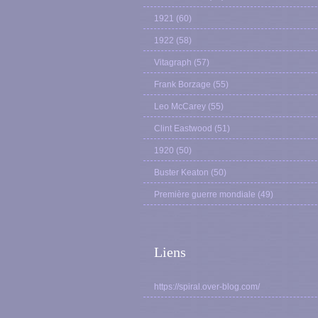
1921
(60)
1922
(58)
Vitagraph
(57)
Frank Borzage
(55)
Leo McCarey
(55)
Clint Eastwood
(51)
1920
(50)
Buster Keaton
(50)
Première guerre mondiale
(49)
Liens
https://spiral.over-blog.com/