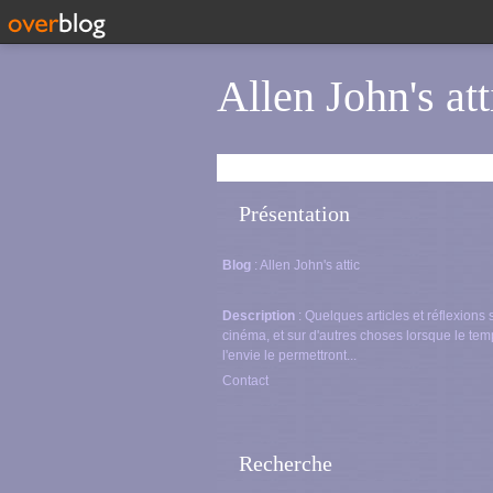
Allen John's att
Présentation
Blog
: Allen John's attic
Description
: Quelques articles et réflexions 
cinéma, et sur d'autres choses lorsque le tem
l'envie le permettront...
Contact
Recherche