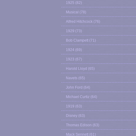
1925
(82)
Musical
(78)
Alfred Hitchcock
(76)
1929
(73)
Bob Clampett
(71)
1924
(69)
1923
(67)
Harold Lloyd
(65)
Navets
(65)
John Ford
(64)
Michael Curtiz
(64)
1919
(63)
Disney
(63)
Thomas Edison
(63)
Mack Sennett
(61)