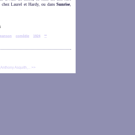
u chez Laurel et Hardy, ou dans
Sunrise
,
swanson
comédie
1924
**
nthony Asquith,... >>