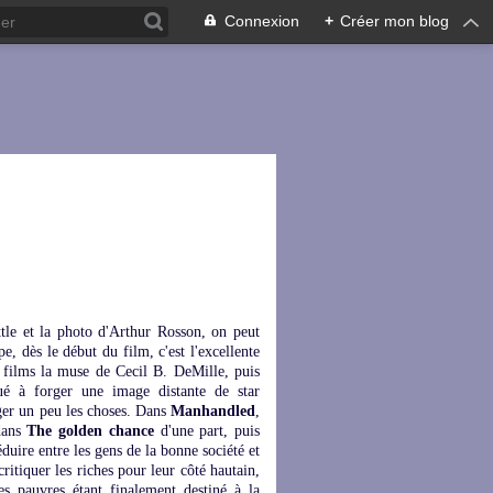
Connexion
+
Créer mon blog
tle et la photo d'Arthur Rosson, on peut
e, dès le début du film, c'est l'excellente
5 films la muse de Cecil B. DeMille, puis
é à forger une image distante de star
ger un peu les choses. Dans
Manhandled
,
dans
The golden chance
d'une part, puis
éduire entre les gens de la bonne société et
ritiquer les riches pour leur côté hautain,
les pauvres étant finalement destiné à la