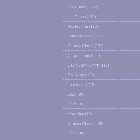
Bugs Bunny
(157)
Hal Roach
(153)
Friz Freleng
(137)
Science-fiction
(135)
Charley Chase
(133)
Chuck Jones
(126)
David Wark Griffith
(112)
Tex Avery
(100)
Tom & Jerry
(100)
1928
(95)
1926
(92)
Alice Guy
(90)
Charles Chaplin
(88)
1927
(86)