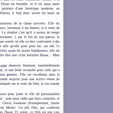
 Dwan est honnête, et il est aussi assez
a peinture d'une Amérique moderne, en
fertes, il faut donc savoir les saisir au
ureux de la classe ouvrière. Elle est
ux, inventeur à ses heures, et il tente de
. Le résultat c'est qu'il a moins de temps
itionnée...) par le fils de son patron, le
e soirée où elle va être confrontée à des
 afin qu'elle pose pour lui, car elle l'a
iste ayant les mains baladeuses), elle est
dre être une riche héritière Russe... Mais
gs observés finement, essentiellement
ise, et une belle revanche pour celle qui a
ain géantes. Elle est excellente dans la
grande surprise pour une actrice venue de
tiquée sur le reste du film, le ton restant
utres pour jouer le rôle de personnalités
e", sont aussi vides que leurs créations, et
e, Gloria Swanson (Ironiquement, future
 Tom Moore. Un joli film, qui confirme
lan Dwan. Et sinon, ce film est une rare