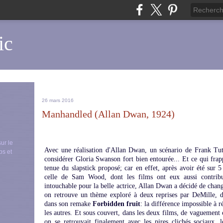
ic
26 mars 2016
Manhandled (Allan Dwan, 1924)
sur le
Avec une réalisation d'Allan Dwan, un scénario de Frank Tut
ps et
considérer Gloria Swanson fort bien entourée... Et ce qui frapp
tenue du slapstick proposé; car en effet, après avoir été sur 
celle de Sam Wood, dont les films ont eux aussi contribu
intouchable pour la belle actrice, Allan Dwan a décidé de chan
on retrouve un thème exploré à deux reprises par DeMille, 
dans son remake
Forbidden fruit
: la différence impossible à r
les autres. Et sous couvert, dans les deux films, de vaguement c
on se retrouvait finalement avec les pires clichés sociaux, 