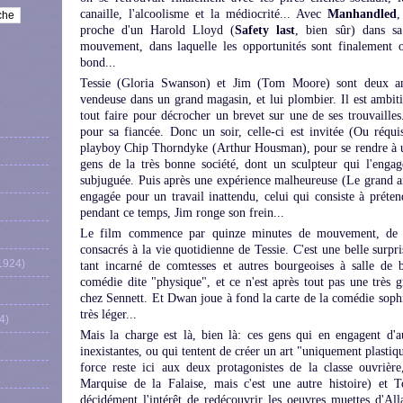
canaille, l'alcoolisme et la médiocrité... Avec
Manhandled
,
proche d'un Harold Lloyd (
Safety last
, bien sûr) dans s
mouvement, dans laquelle les opportunités sont finalement of
bond...
Tessie (Gloria Swanson) et Jim (Tom Moore) sont deux amo
vendeuse dans un grand magasin, et lui plombier. Il est ambitie
tout faire pour décrocher un brevet sur une de ses trouvailles
pour sa fiancée. Donc un soir, celle-ci est invitée (Ou réquis
playboy Chip Thorndyke (Arthur Housman), pour se rendre à un
gens de la très bonne société, dont un sculpteur qui l'engage
subjuguée. Puis après une expérience malheureuse (Le grand art
engagée pour un travail inattendu, celui qui consiste à préten
pendant ce temps, Jim ronge son frein...
Le film commence par quinze minutes de mouvement, de ga
consacrés à la vie quotidienne de Tessie. C'est une belle surpr
1924)
tant incarné de comtesses et autres bourgeoises à salle de b
comédie dite "physique", et ce n'est après tout pas une très 
chez Sennett. Et Dwan joue à fond la carte de la comédie sophis
très léger...
4)
Mais la charge est là, bien là: ces gens qui en engagent d'a
inexistantes, ou qui tentent de créer un art "uniquement plastiqu
force reste ici aux deux protagonistes de la classe ouvrièr
Marquise de la Falaise, mais c'est une autre histoire) et
décidément l'intérêt de redécouvrir les oeuvres muettes d'Al