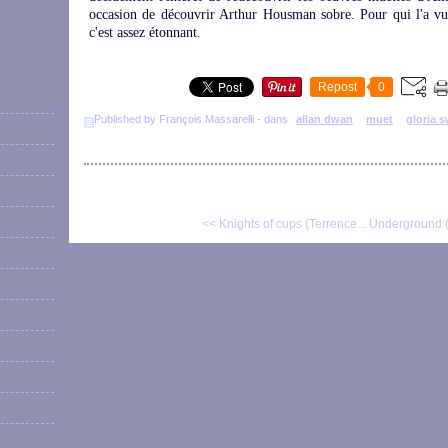
occasion de découvrir Arthur Housman sobre. Pour qui l'a v
c'est assez étonnant.
Repost
0
Published by François Massarelli
-
dans
allan dwan
muet
gloria 
<< Knights of cups (Terrence...
Underground (A