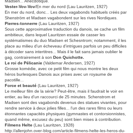
Madsen... Anecdotique.
Vester-Vov-Vov
/En mer du nord (Lau Lauritzen, 1927)
En mer du nord, donc... Les deux vagabonds habituels créés par
Shenström et Madsen vagabondent sur les rives Nordiques.
Pierres-tonnerre
(Lau Lauritzen, 1927)
Sous cette approximative traduction du danois, se cache un film
ambitieux, dans lequel Lauritzen essaie de casser les
systématismes du duo Madsen et Schesntrom; notamment, il les
place au milieu d'un écheveau d'intrigues parfois un peu difficiles
à décoder sans intertitres... Mais il le fait sans jamais oublier le
gag, contrairement à son
Don Quichotte.
Le roi de Pélicanie
(Valdemar Andersen, 1927)
Grosse komédie, avec ce petit film qui nous montre les deux
héros burlesques Danois aux prises avec un royaume de
pacotille...
Force et beauté
(Lau Lauritzen, 1927)
Le meilleur film de la série? Peut-être, mais il faudrait le voir en
entier, au lieu d'un raccourci de 25 minutes. Schenstrom et
Madsen sont des vagabonds devenus des statues vivantes, pour
rendre service à deux jolies filles... l'un des rares films ou leurs
étonnantes capacités physiques (gymnastes et contorsionnistes,
quand même, excusez du peu) sont bien mises à contribution.
Filmens Helte
(Lau Lauritzen, 1928)
http://allenjohn.over-blog.com/article-filmens-helte-les-heros-du-