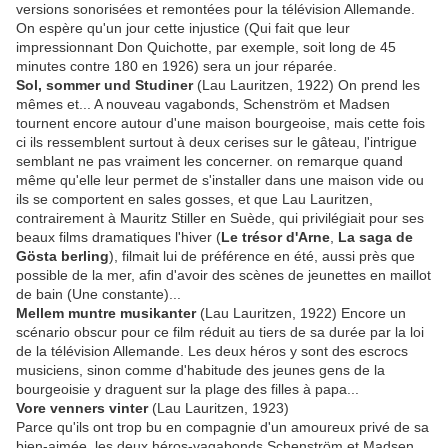
versions sonorisées et remontées pour la télévision Allemande.
On espère qu'un jour cette injustice (Qui fait que leur
impressionnant Don Quichotte, par exemple, soit long de 45
minutes contre 180 en 1926) sera un jour réparée.
Sol, sommer und Studiner
(Lau Lauritzen, 1922) On prend les
mêmes et... A nouveau vagabonds, Schenström et Madsen
tournent encore autour d'une maison bourgeoise, mais cette fois
ci ils ressemblent surtout à deux cerises sur le gâteau, l'intrigue
semblant ne pas vraiment les concerner. on remarque quand
même qu'elle leur permet de s'installer dans une maison vide ou
ils se comportent en sales gosses, et que Lau Lauritzen,
contrairement à Mauritz Stiller en Suède, qui privilégiait pour ses
beaux films dramatiques l'hiver (
Le trésor d'Arne
,
La saga de
Gösta berling
), filmait lui de préférence en été, aussi près que
possible de la mer, afin d'avoir des scènes de jeunettes en maillot
de bain (Une constante)...
Mellem muntre musikanter
(Lau Lauritzen, 1922) Encore un
scénario obscur pour ce film réduit au tiers de sa durée par la loi
de la télévision Allemande. Les deux héros y sont des escrocs
musiciens, sinon comme d'habitude des jeunes gens de la
bourgeoisie y draguent sur la plage des filles à papa...
Vore venners vinter
(Lau Lauritzen, 1923)
Parce qu'ils ont trop bu en compagnie d'un amoureux privé de sa
bien-aimée, les deux héros-vagabonds Schenström et Madsen