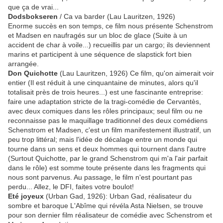
que ça de vrai...
Dodsbokseren
/ Ca va barder (Lau Lauritzen, 1926)
Enorme succès en son temps, ce film nous présente Schenstrom
et Madsen en naufragés sur un bloc de glace (Suite à un
accident de char à voile...) recueillis par un cargo; ils deviennent
marins et participent à une séquence de slapstick fort bien
arrangée.
Don Quichotte
(Lau Lauritzen, 1926) Ce film, qu'on aimerait voir
entier (Il est réduit à une cinquantaine de minutes, alors qu'il
totalisait près de trois heures...) est une fascinante entreprise:
faire une adaptation stricte de la tragi-comédie de Cervantès,
avec deux comiques dans les rôles principaux; seul film ou ne
reconnaisse pas le maquillage traditionnel des deux comédiens
Schenstrom et Madsen, c'est un film manifestement illustratif, un
peu trop littéral; mais l'idée de décalage entre un monde qui
tourne dans un sens et deux hommes qui tournent dans l'autre
(Surtout Quichotte, par le grand Schenstrom qui m'a l'air parfait
dans le rôle) est somme toute présente dans les fragments qui
nous sont parvenus. Au passage, le film n'est pourtant pas
perdu... Allez, le DFI, faites votre boulot!
Eté joyeux
(Urban Gad, 1926): Urban Gad, réalisateur du
sombre et baroque L'Abîme qui révéla Asta Nielsen, se trouve
pour son dernier film réalisateur de comédie avec Schenstrom et