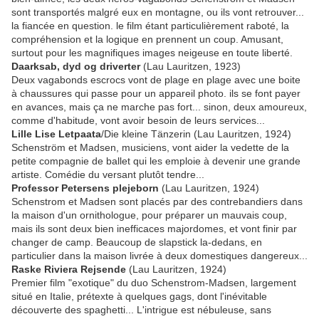
sont transportés malgré eux en montagne, ou ils vont retrouver...
la fiancée en question. le film étant particulièrement raboté, la
compréhension et la logique en prennent un coup. Amusant,
surtout pour les magnifiques images neigeuse en toute liberté.
Daarksab, dyd og driverter
(Lau Lauritzen, 1923)
Deux vagabonds escrocs vont de plage en plage avec une boite
à chaussures qui passe pour un appareil photo. ils se font payer
en avances, mais ça ne marche pas fort... sinon, deux amoureux,
comme d'habitude, vont avoir besoin de leurs services...
Lille Lise Letpaata
/Die kleine Tänzerin (Lau Lauritzen, 1924)
Schenström et Madsen, musiciens, vont aider la vedette de la
petite compagnie de ballet qui les emploie à devenir une grande
artiste. Comédie du versant plutôt tendre...
Professor Petersens plejeborn
(Lau Lauritzen, 1924)
Schenstrom et Madsen sont placés par des contrebandiers dans
la maison d'un ornithologue, pour préparer un mauvais coup,
mais ils sont deux bien inefficaces majordomes, et vont finir par
changer de camp. Beaucoup de slapstick la-dedans, en
particulier dans la maison livrée à deux domestiques dangereux...
Raske Riviera Rejsende
(Lau Lauritzen, 1924)
Premier film "exotique" du duo Schenstrom-Madsen, largement
situé en Italie, prétexte à quelques gags, dont l'inévitable
découverte des spaghetti... L'intrigue est nébuleuse, sans