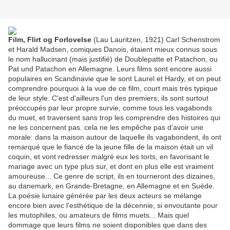
Film, Flirt og Forlovelse
(Lau Lauritzen, 1921) Carl Schenstrom
et Harald Madsen, comiques Danois, étaient mieux connus sous
le nom hallucinant (mais justifié) de Doublepatte et Patachon, ou
Pat und Patachon en Allemagne. Leurs films sont encore aussi
populaires en Scandinavie que le sont Laurel et Hardy, et on peut
comprendre pourquoi à la vue de ce film, court mais très typique
de leur style. C'est d'ailleurs l'un des premiers; ils sont surtout
préoccupés par leur propre survie, comme tous les vagabonds
du muet, et traversent sans trop les comprendre des histoires qui
ne les concernent pas. cela ne les empêche pas d'avoir une
morale: dans la maison autour de laquelle ils vagabondent, ils ont
remarqué que le fiancé de la jeune fille de la maison était un vil
coquin, et vont redresser malgré eux les torts, en favorisant le
mariage avec un type plus sur, et dont en plus elle est vraiment
amoureuse... Ce genre de script, ils en tourneront des dizaines,
au danemark, en Grande-Bretagne, en Allemagne et en Suède.
La poésie lunaire générée par les deux acteurs se mélange
encore bien avec l'esthétique de la décennie, si envoutante pour
les mutophiles, ou amateurs de films muets... Mais quel
dommage que leurs films ne soient disponibles que dans des