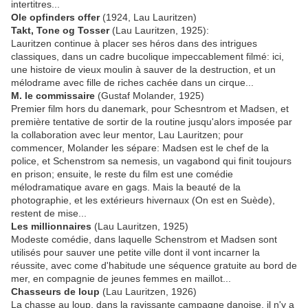
intertitres...
Ole opfinders offer
(1924, Lau Lauritzen)
Takt, Tone og Tosser
(Lau Lauritzen, 1925):
Lauritzen continue à placer ses héros dans des intrigues
classiques, dans un cadre bucolique impeccablement filmé: ici,
une histoire de vieux moulin à sauver de la destruction, et un
mélodrame avec fille de riches cachée dans un cirque...
M. le commissaire
(Gustaf Molander, 1925)
Premier film hors du danemark, pour Schesntrom et Madsen, et
première tentative de sortir de la routine jusqu'alors imposée par
la collaboration avec leur mentor, Lau Lauritzen; pour
commencer, Molander les sépare: Madsen est le chef de la
police, et Schenstrom sa nemesis, un vagabond qui finit toujours
en prison; ensuite, le reste du film est une comédie
mélodramatique avare en gags. Mais la beauté de la
photographie, et les extérieurs hivernaux (On est en Suède),
restent de mise...
Les millionnaires
(Lau Lauritzen, 1925)
Modeste comédie, dans laquelle Schenstrom et Madsen sont
utilisés pour sauver une petite ville dont il vont incarner la
réussite, avec come d'habitude une séquence gratuite au bord de
mer, en compagnie de jeunes femmes en maillot...
Chasseurs de loup
(Lau Lauritzen, 1926)
La chasse au loup, dans la ravissante campagne danoise, il n'y a