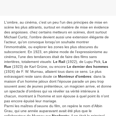
L'ombre, au cinéma, c'est un peu l'un des principes de mise en
scène les plus attirants, surtout en matière de mise en évidence
des angoisses. chez certains metteurs en scènes, dont surtout
Michael Curtiz, l'ombre devient aussi une extension élégante de
l'acteur, qu'on convoque lorsqu'on souhaite montrer
l'immontrable, ou explorer les zones les plus obscures du
subconscient. En 1923, en pleine mode de l'expressionisme au
cinéma, l'une des tendances était de faire des films sans
intertitres, totalement visuels:
Le Rail
(1922), de Lupu Pick,
La
Rue
(1923) de Karl Grüne, ou encore
Le dernier des hommes
(1924) de F. W. Murnau, allaient tous dans ce sens. Le plus
extravagant reste sans doute ce
Montreur d'ombres
: dans la
maison d'un homme jaloux dont l'épouse parade un peu trop
souvent avec de jeunes prétentieux, un magicien arrive, et donne
un spectacle d'ombres qui va révéler sa vérité intérieure à
chacun, montrant à l'homme et son épouse à quel point ils n'ont
pas encore épuisé leur mariage.
Parmi les maîtres d'oeuvre du film, on repère le nom d'Albin
Grau, qui une année auparavant avait été plus que le
collaborateur de Murnau sur
Nosferatu
: il en était le principal