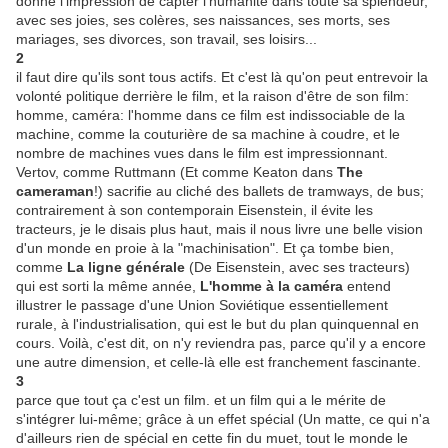
donne l'impression de capter l'humanité dans toute sa splendeur,
avec ses joies, ses colères, ses naissances, ses morts, ses
mariages, ses divorces, son travail, ses loisirs...
2
il faut dire qu'ils sont tous actifs. Et c'est là qu'on peut entrevoir la
volonté politique derrière le film, et la raison d'être de son film:
homme, caméra: l'homme dans ce film est indissociable de la
machine, comme la couturière de sa machine à coudre, et le
nombre de machines vues dans le film est impressionnant.
Vertov, comme Ruttmann (Et comme Keaton dans
The
cameraman
!) sacrifie au cliché des ballets de tramways, de bus;
contrairement à son contemporain Eisenstein, il évite les
tracteurs, je le disais plus haut, mais il nous livre une belle vision
d'un monde en proie à la "machinisation". Et ça tombe bien,
comme
La ligne générale
(De Eisenstein, avec ses tracteurs)
qui est sorti la même année,
L'homme à la caméra
entend
illustrer le passage d'une Union Soviétique essentiellement
rurale, à l'industrialisation, qui est le but du plan quinquennal en
cours. Voilà, c'est dit, on n'y reviendra pas, parce qu'il y a encore
une autre dimension, et celle-là elle est franchement fascinante.
3
parce que tout ça c'est un film. et un film qui a le mérite de
s'intégrer lui-même; grâce à un effet spécial (Un matte, ce qui n'a
d'ailleurs rien de spécial en cette fin du muet, tout le monde le