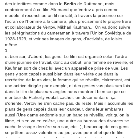
des intertitres comme dans le
Berlin
de Ruttmann, mais
contrairement à ce film Allemand que Vertov a pris comme
modèle, il reconstitue un fil narratif, à travers la présence sur
l'écran de l'homme à la caméra, plus précisément le propre frère
et collaborateur de Vertov, Mikhaïl Kaufman... On va donc suivre
les pérégrinations du cameraman à travers l'Union Soviétique de
1928-1929, et voir ses images de gens, d'activités, de loisirs
même...
1
et bien sur, d'abord, les gens. Le film est organisé selon l'ordre
d'une journée de travail, donc au début, une femme se réveille, et
Kaufman sort de chez lui avec un appareil de prise de vue. Les
gens y sont captés aussi bien dans leur vérité que dans la
recréation de leurs vies; la femme qui se réveille, clairement, est
une actrice dirigée par exemple, et des gestes vus plusieurs fois
dans le film de plusieurs angles nous montrent bien ce que ce
menteur de Flaherty voulait cacher: un documentaire, ça
s'oriente. Vertov ne s'en cache pas, du reste. Mais il accumule les
plans de gens captés dans leur candeur, dans leur embarras
aussi (Une dame endormie sur un banc se réveille, voit qu'on la
filme, et s'en va en colère, une autre au bureau des divorces se
cache le visage derrière son sac, etc...); beaucoup de ces gens
se prêtent assez volontiers au jeu, avec pour effet que le film