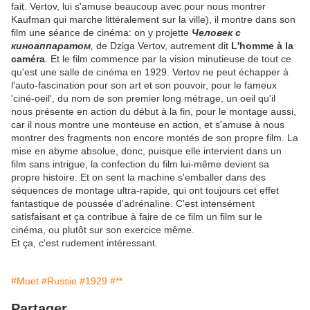
fait. Vertov, lui s'amuse beaucoup avec pour nous montrer
Kaufman qui marche littéralement sur la ville), il montre dans son
film une séance de cinéma: on y projette
Человек с
киноаппаратом
,
de Dziga Vertov, autrement dit
L'homme à la
caméra
. Et le film commence par la vision minutieuse de tout ce
qu'est une salle de cinéma en 1929. Vertov ne peut échapper à
l'auto-fascination pour son art et son pouvoir, pour le fameux
'ciné-oeil', du nom de son premier long métrage, un oeil qu'il
nous présente en action du début à la fin, pour le montage aussi,
car il nous montre une monteuse en action, et s'amuse à nous
montrer des fragments non encore montés de son propre film. La
mise en abyme absolue, donc, puisque elle intervient dans un
film sans intrigue, la confection du film lui-même devient sa
propre histoire. Et on sent la machine s'emballer dans des
séquences de montage ultra-rapide, qui ont toujours cet effet
fantastique de poussée d'adrénaline. C'est intensément
satisfaisant et ça contribue à faire de ce film un film sur le
cinéma, ou plutôt sur son exercice même.
Et ça, c'est rudement intéressant.
#Muet
#Russie
#1929
#**
Partager