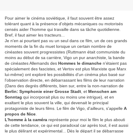
Pour aimer le cinéma soviétique, il faut souvent être assez
tolérant quant à la présence d'objets mécaniques ou motorisés
censés aider l'homme qui travaille dans sa tâche quotidienne.
Bref, il faut aimer les tracteurs...
Je n'en ai pourtant pas vu un seul dans ce film, un de ces grands
moments de la fin du muet lorsque un certain nombre de
cinéastes souvent progressistes (Ruttmann était communiste du
moins au début de sa carrière, Vigo un pur anarchiste, la bande
de cinéastes Allemands des
Hommes le dimanche
n'étaient pas
spécialement des fascistes, et Vertov est plus Marxiste que Marx
lui-même) ont exploré les possibilités d'un cinéma plus basé sur
l'observation directe, en débarrassant les films de leur narration
(Dans des degrés différents, bien sur, entre la non-narration de
Berlin: Symphonie einer Grosse Stadt
, et
Menschen am
Sonntag
qui incorporait plus ou moins une intrigue), et en
exaltant le plus souvent la ville, qui devenait le principal
protagoniste de leurs films. Le film de Vigo, d'ailleurs, s'appelle
A
propos de Nice
.
L'homme à la caméra
représente pour moi le film le plus abouti
de cette tendance, ce qui est paradoxal car après tout, il est aussi
le plus délirant et expérimental... Dès le départ il se débarrasse