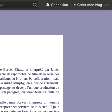
Connexion
+
Créer mon blog
e Borden Chase, et interprété par James
enté de rapprocher ce film de la série des
ailleurs du être leur 9e collboration, mais
e à Audie Murphy, en a décidé autrement.
t passage est devenu l'unique production de
son pedigree, on serait bien sur tenté de
uelle James Stewart interprète un homme
proposer ses services de musicien. Il joue
ne gâchette, en faisant danser les ouvriers