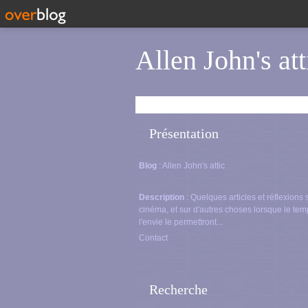
Allen John's att
Présentation
Blog
: Allen John's attic
Description
: Quelques articles et réflexions 
cinéma, et sur d'autres choses lorsque le tem
l'envie le permettront...
Contact
Recherche