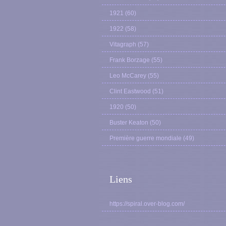
1921
(60)
1922
(58)
Vitagraph
(57)
Frank Borzage
(55)
Leo McCarey
(55)
Clint Eastwood
(51)
1920
(50)
Buster Keaton
(50)
Première guerre mondiale
(49)
Liens
https://spiral.over-blog.com/