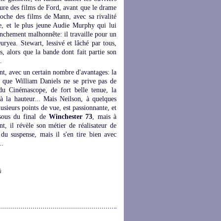
ture des films de Ford, avant que le drame
roche des films de Mann, avec sa rivalité
e, et le plus jeune Audie Murphy qui lui
anchement malhonnête: il travaille pour un
ryea. Stewart, lessivé et lâché par tous,
s, alors que la bande dont fait partie son
.
ent, avec un certain nombre d'avantages: la
, que William Daniels ne se prive pas de
du Cinémascope, de fort belle tenue, la
 la hauteur... Mais Neilson, à quelques
lusieurs points de vue, est passionnante, et
ssous du final de
Winchester 73
, mais à
nt, il révèle son métier de réalisateur de
 du suspense, mais il s'en tire bien avec
..