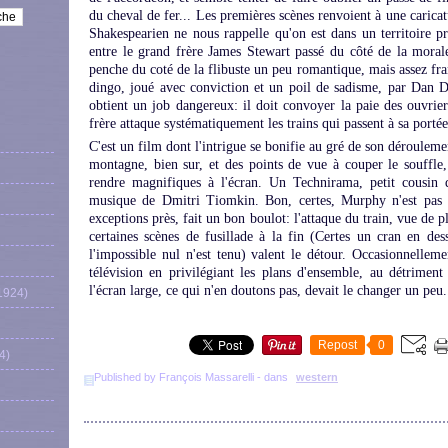
du cheval de fer... Les premières scènes renvoient à une carica
Shakespearien ne nous rappelle qu'on est dans un territoire p
entre le grand frère James Stewart passé du côté de la moral
penche du coté de la flibuste un peu romantique, mais assez fr
dingo, joué avec conviction et un poil de sadisme, par Dan Du
obtient un job dangereux: il doit convoyer la paie des ouvrier
frère attaque systématiquement les trains qui passent à sa portée
C'est un film dont l'intrigue se bonifie au gré de son déroulem
montagne, bien sur, et des points de vue à couper le souffle
rendre magnifiques à l'écran. Un Technirama, petit cousin 
musique de Dmitri Tiomkin. Bon, certes, Murphy n'est pas à
exceptions près, fait un bon boulot: l'attaque du train, vue de p
certaines scènes de fusillade à la fin (Certes un cran en de
l'impossible nul n'est tenu) valent le détour. Occasionnelleme
télévision en privilégiant les plans d'ensemble, au détriment
l'écran large, ce qui n'en doutons pas, devait le changer un peu.
1924)
Repost
0
4)
Published by François Massarelli
-
dans
western