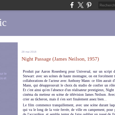
ic
28 mai 2016
Night Passage (James Neilson, 1957)
Produit par Aaron Rosenberg pour Universal, sur un script d
sur le
Stewart: avec ses scènes de haute montagne, on est forcément t
ps et
collaborations de l'acteur avec Anthony Mann: ce film aurait d'
Mann, qui désapprouvait le choix du studio de confier un rôl
Et c'est ainsi qu'en l'absence d'un réalisateur prestigieux, Nigh
cinéma du metteur en scène de télévision James Neilson. Avec 
crier au tâcheron, mais il s'en sort finalement assez bien...
Le film commence tranquillement, avec une scène durant laq
qui va le long de la voie ferrée, de ville en campement, pour 
de l'accordéon, et semble tenter de faire oublier un passé de fi