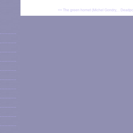
<< The green hornet (Michel Gondry,...
Deadpoo