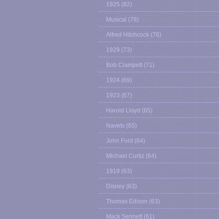
1925
(82)
Musical
(78)
Alfred Hitchcock
(76)
1929
(73)
Bob Clampett
(71)
1924
(69)
1923
(67)
Harold Lloyd
(65)
Navets
(65)
John Ford
(64)
Michael Curtiz
(64)
1919
(63)
Disney
(63)
Thomas Edison
(63)
Mack Sennett
(61)