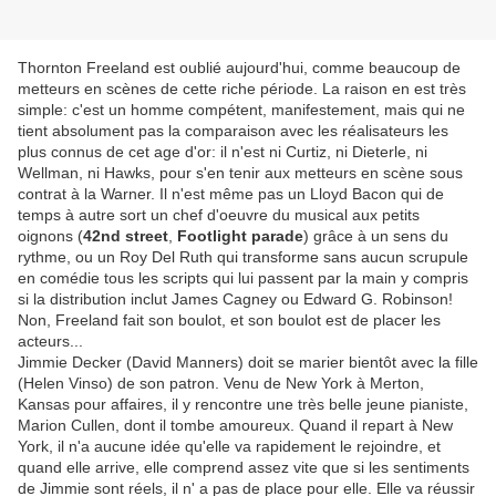
Thornton Freeland est oublié aujourd'hui, comme beaucoup de
metteurs en scènes de cette riche période. La raison en est très
simple: c'est un homme compétent, manifestement, mais qui ne
tient absolument pas la comparaison avec les réalisateurs les
plus connus de cet age d'or: il n'est ni Curtiz, ni Dieterle, ni
Wellman, ni Hawks, pour s'en tenir aux metteurs en scène sous
contrat à la Warner. Il n'est même pas un Lloyd Bacon qui de
temps à autre sort un chef d'oeuvre du musical aux petits
oignons (
42nd street
,
Footlight parade
) grâce à un sens du
rythme, ou un Roy Del Ruth qui transforme sans aucun scrupule
en comédie tous les scripts qui lui passent par la main y compris
si la distribution inclut James Cagney ou Edward G. Robinson!
Non, Freeland fait son boulot, et son boulot est de placer les
acteurs...
Jimmie Decker (David Manners) doit se marier bientôt avec la fille
(Helen Vinso) de son patron. Venu de New York à Merton,
Kansas pour affaires, il y rencontre une très belle jeune pianiste,
Marion Cullen, dont il tombe amoureux. Quand il repart à New
York, il n'a aucune idée qu'elle va rapidement le rejoindre, et
quand elle arrive, elle comprend assez vite que si les sentiments
de Jimmie sont réels, il n' a pas de place pour elle. Elle va réussir