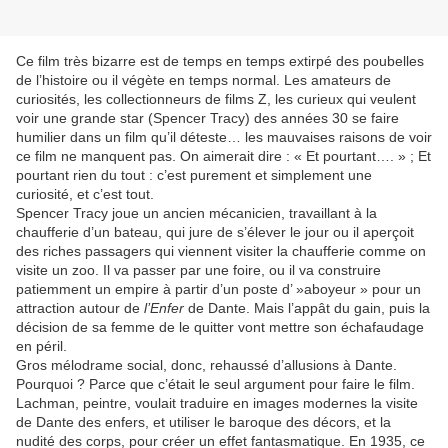
Ce film très bizarre est de temps en temps extirpé des poubelles
de l’histoire ou il végète en temps normal. Les amateurs de
curiosités, les collectionneurs de films Z, les curieux qui veulent
voir une grande star (Spencer Tracy) des années 30 se faire
humilier dans un film qu’il déteste… les mauvaises raisons de voir
ce film ne manquent pas. On aimerait dire : « Et pourtant…. » ; Et
pourtant rien du tout : c’est purement et simplement une
curiosité, et c’est tout.
Spencer Tracy joue un ancien mécanicien, travaillant à la
chaufferie d’un bateau, qui jure de s’élever le jour ou il aperçoit
des riches passagers qui viennent visiter la chaufferie comme on
visite un zoo. Il va passer par une foire, ou il va construire
patiemment un empire à partir d’un poste d’ »aboyeur » pour un
attraction autour de
l’Enfer
de Dante. Mais l’appât du gain, puis la
décision de sa femme de le quitter vont mettre son échafaudage
en péril.
Gros mélodrame social, donc, rehaussé d’allusions à Dante.
Pourquoi ? Parce que c’était le seul argument pour faire le film.
Lachman, peintre, voulait traduire en images modernes la visite
de Dante des enfers, et utiliser le baroque des décors, et la
nudité des corps, pour créer un effet fantasmatique. En 1935, ce