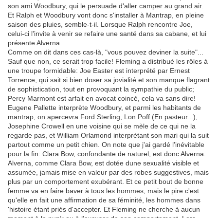
son ami Woodbury, qui le persuade d'aller camper au grand air.
Et Ralph et Woodbury vont donc s'installer à Mantrap, en pleine
saison des pluies, semble-t-il. Lorsque Ralph rencontre Joe,
celui-ci l'invite à venir se refaire une santé dans sa cabane, et lui
présente Alverna...
Comme on dit dans ces cas-là, "vous pouvez deviner la suite"...
Sauf que non, ce serait trop facile! Fleming a distribué les rôles à
une troupe formidable: Joe Easter est interprété par Ernest
Torrence, qui sait si bien doser sa jovialité et son manque flagrant
de sophistication, tout en provoquant la sympathie du public;
Percy Marmont est arfait en avocat coincé, cela va sans dire!
Eugene Pallette interprète Woodbury, et parmi les habitants de
mantrap, on apercevra Ford Sterling, Lon Poff (En pasteur...),
Josephine Crowell en une voisine qui se mèle de ce qui ne la
regarde pas, et William Orlamond interprétant son mari qui la suit
partout comme un petit chien. On note que j'ai gardé l'inévitable
pour la fin: Clara Bow, confondante de naturel, est donc Alverna.
Alverna, comme Clara Bow, est dotée dune sexualité visible et
assumée, jamais mise en valeur par des robes suggestives, mais
plus par un comportement exubérant. Et ce petit bout de bonne
femme va en faire baver à tous les hommes, mais le pire c'est
qu'elle en fait une affirmation de sa féminité, les hommes dans
'histoire étant priés d'accepter. Et Fleming ne cherche à aucun