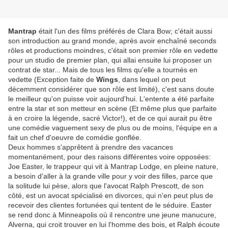
Mantrap
était l'un des films préférés de Clara Bow; c'était aussi
son introduction au grand monde, après avoir enchaîné seconds
rôles et productions moindres, c'était son premier rôle en vedette
pour un studio de premier plan, qui allai ensuite lui proposer un
contrat de star... Mais de tous les films qu'elle a tournés en
vedette (Exception faite de
Wings
, dans lequel on peut
décemment considérer que son rôle est limité), c'est sans doute
le meilleur qu'on puisse voir aujourd'hui. L'entente a été parfaite
entre la star et son metteur en scène (Et même plus que parfaite
à en croire la légende, sacré Victor!), et de ce qui aurait pu être
une comédie vaguement sexy de plus ou de moins, l'équipe en a
fait un chef d'oeuvre de comédie gonflée.
Deux hommes s'apprêtent à prendre des vacances
momentanément, pour des raisons différentes voire opposées:
Joe Easter, le trappeur qui vit à Mantrap Lodge, en pleine nature,
a besoin d'aller à la grande ville pour y voir des filles, parce que
la solitude lui pèse, alors que l'avocat Ralph Prescott, de son
côté, est un avocat spécialisé en divorces, qui n'en peut plus de
recevoir des clientes fortunées qui tentent de le séduire. Easter
se rend donc à Minneapolis où il rencontre une jeune manucure,
Alverna, qui croit trouver en lui l'homme des bois, et Ralph écoute