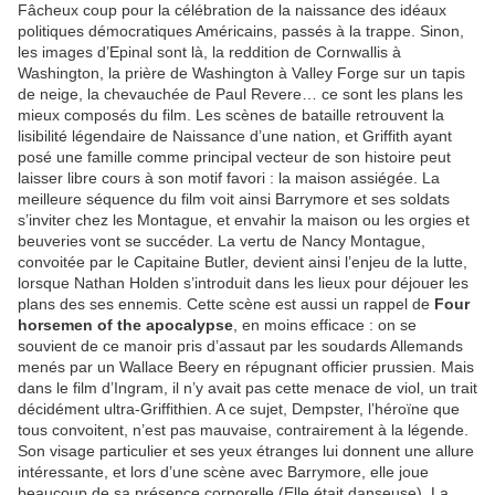
Fâcheux coup pour la célébration de la naissance des idéaux
politiques démocratiques Américains, passés à la trappe. Sinon,
les images d’Epinal sont là, la reddition de Cornwallis à
Washington, la prière de Washington à Valley Forge sur un tapis
de neige, la chevauchée de Paul Revere… ce sont les plans les
mieux composés du film. Les scènes de bataille retrouvent la
lisibilité légendaire de Naissance d’une nation, et Griffith ayant
posé une famille comme principal vecteur de son histoire peut
laisser libre cours à son motif favori : la maison assiégée. La
meilleure séquence du film voit ainsi Barrymore et ses soldats
s’inviter chez les Montague, et envahir la maison ou les orgies et
beuveries vont se succéder. La vertu de Nancy Montague,
convoitée par le Capitaine Butler, devient ainsi l’enjeu de la lutte,
lorsque Nathan Holden s’introduit dans les lieux pour déjouer les
plans des ses ennemis. Cette scène est aussi un rappel de
Four
horsemen of the apocalypse
, en moins efficace : on se
souvient de ce manoir pris d’assaut par les soudards Allemands
menés par un Wallace Beery en répugnant officier prussien. Mais
dans le film d’Ingram, il n’y avait pas cette menace de viol, un trait
décidément ultra-Griffithien. A ce sujet, Dempster, l’héroïne que
tous convoitent, n’est pas mauvaise, contrairement à la légende.
Son visage particulier et ses yeux étranges lui donnent une allure
intéressante, et lors d’une scène avec Barrymore, elle joue
beaucoup de sa présence corporelle (Elle était danseuse). La