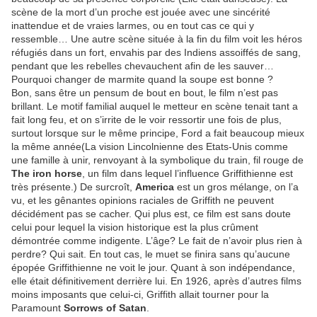
scène de la mort d’un proche est jouée avec une sincérité
inattendue et de vraies larmes, ou en tout cas ce qui y
ressemble… Une autre scène située à la fin du film voit les héros
réfugiés dans un fort, envahis par des Indiens assoiffés de sang,
pendant que les rebelles chevauchent afin de les sauver…
Pourquoi changer de marmite quand la soupe est bonne ?
Bon, sans être un pensum de bout en bout, le film n’est pas
brillant. Le motif familial auquel le metteur en scène tenait tant a
fait long feu, et on s’irrite de le voir ressortir une fois de plus,
surtout lorsque sur le même principe, Ford a fait beaucoup mieux
la même année(La vision Lincolnienne des Etats-Unis comme
une famille à unir, renvoyant à la symbolique du train, fil rouge de
The iron horse
, un film dans lequel l’influence Griffithienne est
très présente.) De surcroît,
America
est un gros mélange, on l’a
vu, et les gênantes opinions raciales de Griffith ne peuvent
décidément pas se cacher. Qui plus est, ce film est sans doute
celui pour lequel la vision historique est la plus crûment
démontrée comme indigente. L’âge? Le fait de n’avoir plus rien à
perdre? Qui sait. En tout cas, le muet se finira sans qu’aucune
épopée Griffithienne ne voit le jour. Quant à son indépendance,
elle était définitivement derrière lui. En 1926, après d’autres films
moins imposants que celui-ci, Griffith allait tourner pour la
Paramount
Sorrows of Satan
.