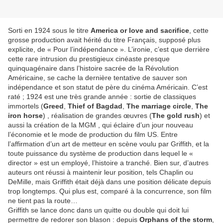
Sorti en 1924 sous le titre
America or love and sacrifice
, cette
grosse production avait hérité du titre Français, supposé plus
explicite, de « Pour l’indépendance ». L’ironie, c’est que derrière
cette rare intrusion du prestigieux cinéaste presque
quinquagénaire dans l’histoire sacrée de la Révolution
Américaine, se cache la dernière tentative de sauver son
indépendance et son statut de père du cinéma Américain. C’est
raté ; 1924 est une très grande année : sortie de classiques
immortels (
Greed
,
Thief of Bagdad
,
The marriage circle
,
The
iron horse
) , réalisation de grandes œuvres (
The gold rush
) et
aussi la création de la MGM , qui éclaire d’un jour nouveau
l’économie et le mode de production du film US. Entre
l’affirmation d’un art de metteur en scène voulu par Griffith, et la
toute puissance du système de production dans lequel le «
director » est un employé, l’histoire a tranché. Bien sur, d’autres
auteurs ont réussi à maintenir leur position, tels Chaplin ou
DeMille, mais Griffith était déjà dans une position délicate depuis
trop longtemps. Qui plus est, comparé à la concurrence, son film
ne tient pas la route…
Griffith se lance donc dans un quitte ou double qui doit lui
permettre de redorer son blason : depuis
Orphans of the storm
,