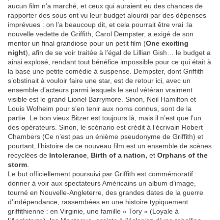
aucun film n’a marché, et ceux qui auraient eu des chances de
rapporter des sous ont vu leur budget alourdi par des dépenses
imprévues : on l’a beaucoup dit, et cela pourrait être vrai :la
nouvelle vedette de Griffith, Carol Dempster, a exigé de son
mentor un final grandiose pour un petit film (
One exciting
night
), afin de se voir traitée à l’égal de Lillian Gish… le budget a
ainsi explosé, rendant tout bénéfice impossible pour ce qui était à
la base une petite comédie à suspense. Dempster, dont Griffith
s’obstinait à vouloir faire une star, est de retour ici, avec un
ensemble d’acteurs parmi lesquels le seul vétéran vraiment
visible est le grand Lionel Barrymore. Sinon, Neil Hamilton et
Louis Wolheim pour s’en tenir aux noms connus, sont de la
partie. Le bon vieux Bitzer est toujours là, mais il n’est que l’un
des opérateurs. Sinon, le scénario est crédit à l’écrivain Robert
Chambers (Ce n’est pas un énième pseudonyme de Griffith) et
pourtant, l’histoire de ce nouveau film est un ensemble de scènes
recyclées de
Intolerance
,
Birth of a nation,
et
Orphans of the
storm
.
Le but officiellement poursuivi par Griffith est commémoratif :
donner à voir aux spectateurs Américains un album d’image,
tourné en Nouvelle-Angleterre, des grandes dates de la guerre
d’indépendance, rassembées en une histoire typiquement
griffithienne : en Virginie, une famille « Tory » (Loyale à