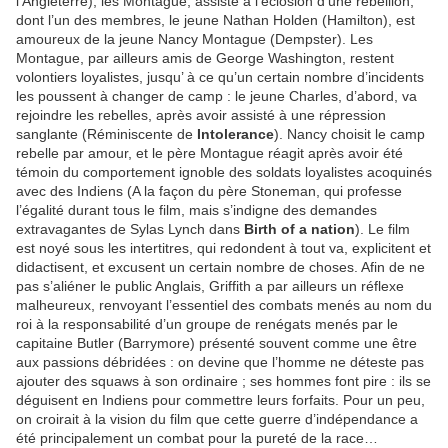
l’Angleterre), les Montague, assiste à l’éclosion d’une rebellion,
dont l’un des membres, le jeune Nathan Holden (Hamilton), est
amoureux de la jeune Nancy Montague (Dempster). Les
Montague, par ailleurs amis de George Washington, restent
volontiers loyalistes, jusqu’ à ce qu’un certain nombre d’incidents
les poussent à changer de camp : le jeune Charles, d’abord, va
rejoindre les rebelles, après avoir assisté à une répression
sanglante (Réminiscente de
Intolerance
). Nancy choisit le camp
rebelle par amour, et le père Montague réagit après avoir été
témoin du comportement ignoble des soldats loyalistes acoquinés
avec des Indiens (A la façon du père Stoneman, qui professe
l’égalité durant tous le film, mais s’indigne des demandes
extravagantes de Sylas Lynch dans
Birth of a nation
). Le film
est noyé sous les intertitres, qui redondent à tout va, explicitent et
didactisent, et excusent un certain nombre de choses. Afin de ne
pas s’aliéner le public Anglais, Griffith a par ailleurs un réflexe
malheureux, renvoyant l’essentiel des combats menés au nom du
roi à la responsabilité d’un groupe de renégats menés par le
capitaine Butler (Barrymore) présenté souvent comme une être
aux passions débridées : on devine que l’homme ne déteste pas
ajouter des squaws à son ordinaire ; ses hommes font pire : ils se
déguisent en Indiens pour commettre leurs forfaits. Pour un peu,
on croirait à la vision du film que cette guerre d’indépendance a
été principalement un combat pour la pureté de la race…