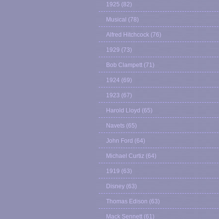
1925
(82)
Musical
(78)
Alfred Hitchcock
(76)
1929
(73)
Bob Clampett
(71)
1924
(69)
1923
(67)
Harold Lloyd
(65)
Navets
(65)
John Ford
(64)
Michael Curtiz
(64)
1919
(63)
Disney
(63)
Thomas Edison
(63)
Mack Sennett
(61)