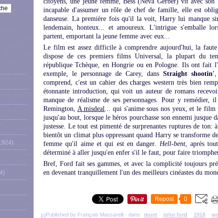
citoyens, une jeune femme, Bess (Neva Gerber) vit avec son f
incapable d'assumer un rôle de chef de famille, elle est oblig
danseuse. La première fois qu'il la voit, Harry lui manque si
lendemain, honteux... et amoureux. L'intrigue s'emballe lo
partent, emportant la jeune femme avec eux...
Le film est assez difficile à comprendre aujourd'hui, la faut
dispose de ces premiers films Universal, la plupart du te
république Tchèque, en Hongrie ou en Pologne. Ils ont fait l'o
exemple, le personnage de Carey, dans
Straight shootin'
,
comprend, c'est un cahier des charges western très bien remp
étonnante introduction, qui voit un auteur de romans recevoir
manque de réalisme de ses personnages. Pour y remédier, il
Remington,
A misdeal
... qui s'anime sous nos yeux, et le fil
jusqu'au bout, lorsque le héros pourchasse son ennemi jusque da
justesse. Le tout est pimenté de surprenantes ruptures de ton:
bientôt un climat plus oppressant quand Harry se transforme 
1924)
femme qu'il aime et qui est en danger.
Hell-bent
, après tou
déterminé à aller jusqu'en enfer s'il le faut, pour faire triomphe
Bref, Ford fait ses gammes, et avec la complicité toujours pré
en devenant tranquillement l'un des meilleurs cinéastes du mon
4)
Repost
0
Published by François Massarelli
-
dans
muet
john ford
1918
we