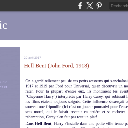
ic
20 avril 2017
Hell Bent (John Ford, 1918)
On a gardé tellement peu de ces petits westerns qui s'enchaînai
sur le
1917 et 1919 par Ford pour Universal, qu'en découvrir un no
ps et
rater. Pour la plupart d'entre eux, ils montraient les av
"Cheyenne Harry") interprétés par Harry Carey, qui subissait l
les films étaient toujours soignés. Cette influence s'exerçait 
souvent une fripouille (Ici c'est un joueur poursuivi pour l'en
sens moral, qui le faisait revenir en arrière et se racheter
rédemption, Carey n'en fait pas tout un plat!
Dans
Hell Bent
, Harry s'installe dans une petite ville tenue 