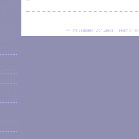
<< The beguiled (Don Siegel,...
North of Hu