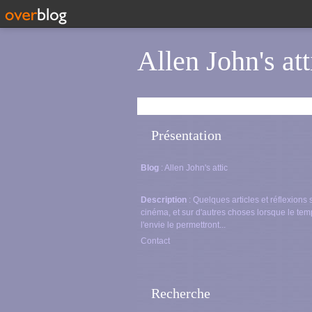
Allen John's att
Présentation
Blog
: Allen John's attic
Description
: Quelques articles et réflexions 
cinéma, et sur d'autres choses lorsque le tem
l'envie le permettront...
Contact
Recherche