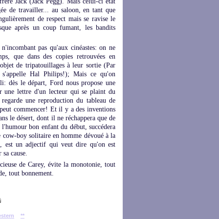
rère Jack (Jack Pegg). Mais celui-ci état
ée de travailler... au saloon, en tant que
ngulièrement de respect mais se ravise le
rsque après un coup fumant, les bandits
e n'incombant pas qu'aux cinéastes: on ne
mps, que dans des copies retrouvées en
bjet de tripatouillages à leur sortie (Par
 s'appelle Hal Philips!); Mais ce qu'on
li: dès le départ, Ford nous propose une
 une lettre d'un lecteur qui se plaint du
 regarde une reproduction du tableau de
m peut commencer! Et il y a des inventions
ns le désert, dont il ne réchappera que de
 à l'humour bon enfant du début, succédera
de cow-boy solitaire en homme dévoué à la
t, est un adjectif qui veut dire qu'on est
r sa cause.
cieuse de Carey, évite la monotonie, tout
de, tout bonnement.
stern
**