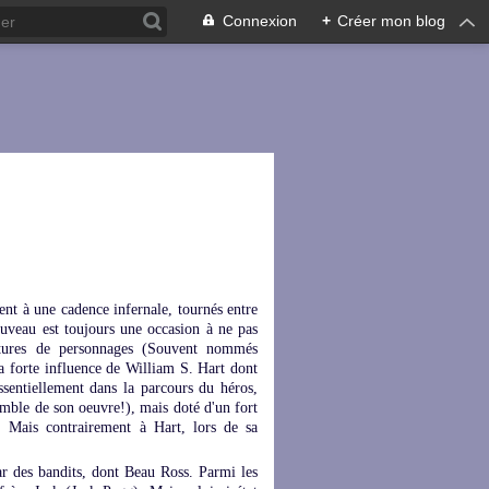
Connexion
+
Créer mon blog
ent à une cadence infernale, tournés entre
uveau est toujours une occasion à ne pas
entures de personnages (Souvent nommés
a forte influence de William S. Hart dont
essentiellement dans la parcours du héros,
semble de son oeuvre!), mais doté d'un fort
... Mais contrairement à Hart, lors de sa
par des bandits, dont Beau Ross. Parmi les