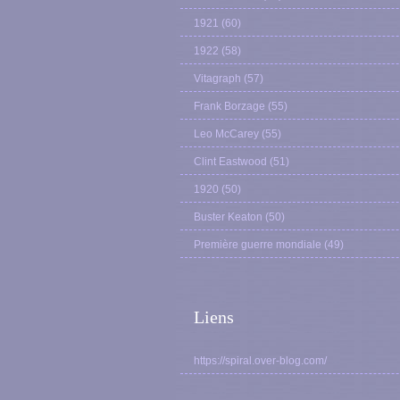
1921
(60)
1922
(58)
Vitagraph
(57)
Frank Borzage
(55)
Leo McCarey
(55)
Clint Eastwood
(51)
1920
(50)
Buster Keaton
(50)
Première guerre mondiale
(49)
Liens
https://spiral.over-blog.com/