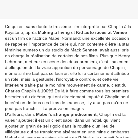
Ce qui est sans doute le troisième film interprété par Chaplin à la
Keystone, après
Making a living
et
Kid auto races at Venice
est un film de l'actrice Mabel Normand: une excellente occasion
de rappeler l'importance de celle qui, non contente d'être la star
féminine numéro un du studio de Mack Sennett, avait aussi pris
en charge la réalisation de certains de ses films. Plus que Henry
Lehrman, metteur en scène des deux premiers, c'est finalement
à elle qu'on doit la vraie apparition du personnage de Chaplin,
même si il ne faut pas se leurrer: elle lui a certainement attribué
un rôle, mais la gestuelle, l'incroyable contrôle, et cette vie
intérieure trahie par le moindre mouvement de canne, c'est du
Charles Chaplin à 100%! De là à faire comme tous les premiers
historiens du cinéma, qui ont directement imputé à Chaplin seul
la création de tous ces films de jeunesse, il y a un pas qu'on ne
peut pas franchir... La preuve en images.
D'ailleurs, dans
Mabel's strange predicament
, Chaplin est la
valeur ajoutée: il est un client saoul dans un hôtel, qui vient
ajouter un grain de sel rigolo dans la routine d'un lieu de
villégiature qui se transforme aisément en une mine d'embarras.
Mabel est, avec son chien, cliente de l'hôtel; elle y reçoit (en tout