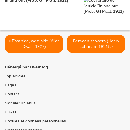
In and out (Prob. Gil Pratt, 1921)
< East side, west side (Allan
Between showers (Henry
Dwan, 1927)
Lehrman, 1914) >
Hébergé par Overblog
Top articles
Pages
Contact
Signaler un abus
C.G.U.
Cookies et données personnelles