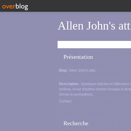
Allen John's att
Présentation
Blog
: Allen John's attic
Description
: Quelques articles et réflexions 
cinéma, et sur d'autres choses lorsque le tem
l'envie le permettront...
Contact
Recherche