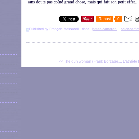
sans doute pas coûté grand chose, mais qui fait son petit effet...
Repost
0
Published by François Massarelli
-
dans
james cameron
science-fic
<< The gun woman (Frank Borzage,...
L'athlète