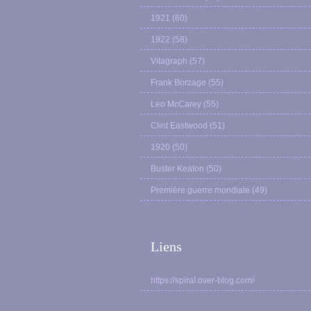
1921
(60)
1922
(58)
Vitagraph
(57)
Frank Borzage
(55)
Leo McCarey
(55)
Clint Eastwood
(51)
1920
(50)
Buster Keaton
(50)
Première guerre mondiale
(49)
Liens
https://spiral.over-blog.com/