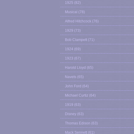
1925
(82)
Musical
(78)
Alfred Hitchcock
(76)
1929
(73)
Bob Clampett
(71)
1924
(69)
1923
(67)
Harold Lloyd
(65)
Navets
(65)
John Ford
(64)
Michael Curtiz
(64)
1919
(63)
Disney
(63)
Thomas Edison
(63)
Mack Sennett
(61)