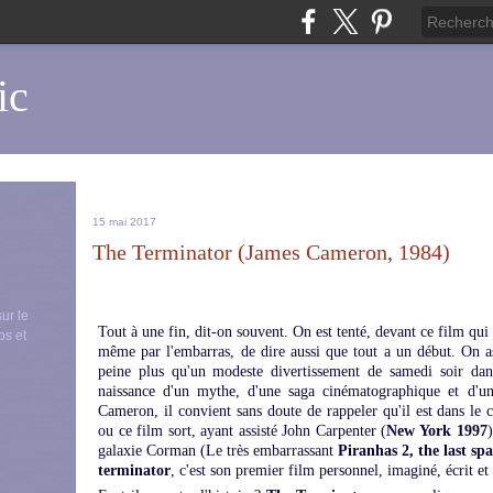
ic
15 mai 2017
The Terminator (James Cameron, 1984)
sur le
Tout à une fin, dit-on souvent. On est tenté, devant ce film qui 
ps et
même par l'embarras, de dire aussi que tout a un début. On ass
peine plus qu'un modeste divertissement de samedi soir dans
naissance d'un mythe, d'une saga cinématographique et d'un
Cameron, il convient sans doute de rappeler qu'il est dans le
ou ce film sort, ayant assisté John Carpenter (
New York 1997
galaxie Corman (Le très embarrassant
Piranhas 2, the last sp
terminator
, c'est son premier film personnel, imaginé, écrit et 