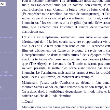
Faut-il raconter l'histoire?
The Terminator
nous explique omm
futur, très rapidement suivi par un homme, son ennemi, se me
eux, à chercher Sarah Connor, la future mère du futur chef de l
(Et empêcher toute rebellion par voie de conséquence), et l'aut
sauver au péril de sa vie. et plus si affinités... Le robot, c'e
l'humain sauf les sentiments et la fragilité (Arnold Schwarzen
film, que Cameron fera fructifier et rendra définitiveme
n'anticipons pas.
L'histoire est simplissime, réellement, sans autre enjeu que
héroïne, qui doit à la fois courir, survivre et apprendre à vi
elle, alors qu'elle n'est pour rien dans ce que lui reproche cet
film est décidément du Cameron typique, à savoir qu'il s'a
l'interpénétration de deux mondes situés à deux époques différ
exact: la tentative d'imposer une colonie dans l'espace (
Alien
type (
The Abyss
), et l'aventure du
Titanic
ne seront pas autr
souvent présente, le metteur en scène étant fasciné par le
1924)
l'humain. Le Terminator, mais ausi les armes et tous les procéd
Kyle Reese (Bill Paxton) en montrent des exemples.
Maintenant, j'avais parlé d'embarras au début: il faut qun
montrer Sarah Connor en jeune femme bien de son temps, le me
4)
On a donc droit à l'esthétique dégueulasse, la mode infecte, l
coiffure caniche de Linda Hamilton.
...Ouch!
Mais que cela ne nous fasse pas bouder notre plaisir devant ce qu