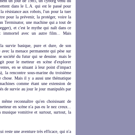
ent un jour de 1985, un cyborg venu du
ttent dans le L.A. qui est le passé pour
a résistance aux robots, l'un pour la tuer
re pour la prévenir, la protéger, voire la
st un Terminator, une machine qui a tout de
egger), et c'est le mythe qui naît dans ce
nt immortel avec un autre film... Mais
 la survie basique, pure et dure, de son
vre avec la menace permanente qui pèse sur
te société du futur qui se dessine. mais le
git pour le metteur en scène d'explorer
entes, en se situant à leur point d'impact
s
), la rencontre sous-marine du troisième
e chose. Mais il y a aussi une thématique
s machines comme étant une extension de
és de survie au jour le jour manipulés par
d même reconnaître qu'en choisissant de
tteur en scène n'a pas eu le nez creux...
a musique vomitive et surtout, surtout, la
i reste une aventure très efficace, qui n'a