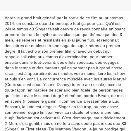
Après le grand bruit généré par la sortie de ce film au printemps
2014, on constate quand même que tout ça pour ça... Qu'il est
loin le temps où Singer faisait oeuvre de révolutionnaire en osant
prendre de front le mythe aussi plastique que thématique des
X-
men
, les rebelles et résistants en skaï jaune fluo, et redonnait
des lettres de noblesse à une saga de super-héros au premier
degré. Il fait écho à son premier film ici avec un début qui
rappelle l'allusion aux camps d'extermination, pour tomber
ensuite dans le tout-venant: des effets spéciaux, des voyages
dans le temps et des mutants qui ne servent pas à grand chose,
si ce n'est à apparaitre deux minutes voire moins, faire leur show,
et puis s'en vont. La concurrence musclée avec les autres Marvel
(Ceux sui sont sous l'écurie Disney) tourne au ridicule, mais de
toute façon, en matière de scénario bien ficelé, de personnages
qui flirtent avec le second degré et même, pardon Bryan, de mise
en scène (Il baisse le gamin, il commence à ressembler à Luc
Besson), la lutte est inégale. Singer en fait trop, ou pas assez,
son premier degré finit par virer au ridicule, et encore une fois,
Hugh Jackman est caricatural. C'est dommage, mais décidément
X-Men, c'est gentil, mais on ne fera sans doute pas mieux que
X2
(Singer) et
First class
(De Matthew Vaughn, le jeune prodige qui