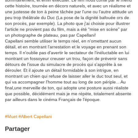
sommairement, et enfin exécuter. Le film nous conte par le menu
cette histoire, tournée en décors naturels, et avec un réalisme et
une justesse de ton à peine tâchée par l'une ou l'autre attitude un
peu trop théâtrale du Duc (La pose de la dignité bafouée ors de
son procès, par exemple). La photo que j'ai choisie pour illustrer
l'article ne provient pas du film, mais a été "mise en scène" par
un photographe de plateau, pas par Capellani!
Capellani semble utiliser le temps réel, en n'omettant aucun
détail, et en montrant l'arrestation et le voyage en prenant son
temps. Il n'oublie pas d'avertir le sectateur de l'inéluctable en lui
montrant un fossoyeur creuser un trou, façon de prévenir sans
détours de l'issue du simulacre de procès qui s'apprête à se
dérouler. Et il ajoute un détail formidable à son intrigue, en
montrant un chien qui refuse de laisser aller le duc tout seul, et
qui va accompagner l'homme tout au long de son périple... Au
final,une merveille de ton, qui adopte une posture aussi réaliste
que possible, décidément mais je me répète, totalement absente
par ailleurs dans le cinéma Français de l'époque.
#Muet
#Albert Capellani
Partager