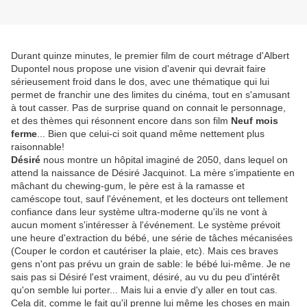
Durant quinze minutes, le premier film de court métrage d'Albert
Dupontel nous propose une vision d'avenir qui devrait faire
sérieusement froid dans le dos, avec une thématique qui lui
permet de franchir une des limites du cinéma, tout en s'amusant
à tout casser. Pas de surprise quand on connait le personnage,
et des thèmes qui résonnent encore dans son film
Neuf mois
ferme
... Bien que celui-ci soit quand même nettement plus
raisonnable!
Désiré
nous montre un hôpital imaginé de 2050, dans lequel on
attend la naissance de Désiré Jacquinot. La mère s'impatiente en
mâchant du chewing-gum, le père est à la ramasse et
caméscope tout, sauf l'événement, et les docteurs ont tellement
confiance dans leur système ultra-moderne qu'ils ne vont à
aucun moment s'intéresser à l'événement. Le système prévoit
une heure d'extraction du bébé, une série de tâches mécanisées
(Couper le cordon et cautériser la plaie, etc). Mais ces braves
gens n'ont pas prévu un grain de sable: le bébé lui-même. Je ne
sais pas si Désiré l'est vraiment, désiré, au vu du peu d'intérêt
qu'on semble lui porter... Mais lui a envie d'y aller en tout cas.
Cela dit, comme le fait qu'il prenne lui même les choses en main