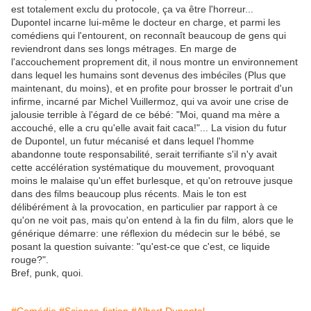
est totalement exclu du protocole, ça va être l'horreur...
Dupontel incarne lui-même le docteur en charge, et parmi les
comédiens qui l'entourent, on reconnaît beaucoup de gens qui
reviendront dans ses longs métrages. En marge de
l'accouchement proprement dit, il nous montre un environnement
dans lequel les humains sont devenus des imbéciles (Plus que
maintenant, du moins), et en profite pour brosser le portrait d'un
infirme, incarné par Michel Vuillermoz, qui va avoir une crise de
jalousie terrible à l'égard de ce bébé: "Moi, quand ma mère a
accouché, elle a cru qu'elle avait fait caca!"... La vision du futur
de Dupontel, un futur mécanisé et dans lequel l'homme
abandonne toute responsabilité, serait terrifiante s'il n'y avait
cette accélération systématique du mouvement, provoquant
moins le malaise qu'un effet burlesque, et qu'on retrouve jusque
dans des films beaucoup plus récents. Mais le ton est
délibérément à la provocation, en particulier par rapport à ce
qu'on ne voit pas, mais qu'on entend à la fin du film, alors que le
générique démarre: une réflexion du médecin sur le bébé, se
posant la question suivante: "qu'est-ce que c'est, ce liquide
rouge?".
Bref, punk, quoi.