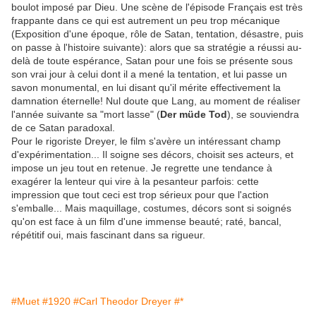
boulot imposé par Dieu. Une scène de l'épisode Français est très
frappante dans ce qui est autrement un peu trop mécanique
(Exposition d'une époque, rôle de Satan, tentation, désastre, puis
on passe à l'histoire suivante): alors que sa stratégie a réussi au-
delà de toute espérance, Satan pour une fois se présente sous
son vrai jour à celui dont il a mené la tentation, et lui passe un
savon monumental, en lui disant qu'il mérite effectivement la
damnation éternelle! Nul doute que Lang, au moment de réaliser
l'année suivante sa "mort lasse" (
Der müde Tod
), se souviendra
de ce Satan paradoxal.
Pour le rigoriste Dreyer, le film s'avère un intéressant champ
d'expérimentation... Il soigne ses décors, choisit ses acteurs, et
impose un jeu tout en retenue. Je regrette une tendance à
exagérer la lenteur qui vire à la pesanteur parfois: cette
impression que tout ceci est trop sérieux pour que l'action
s'emballe... Mais maquillage, costumes, décors sont si soignés
qu'on est face à un film d'une immense beauté; raté, bancal,
répétitif oui, mais fascinant dans sa rigueur.
#Muet
#1920
#Carl Theodor Dreyer
#*