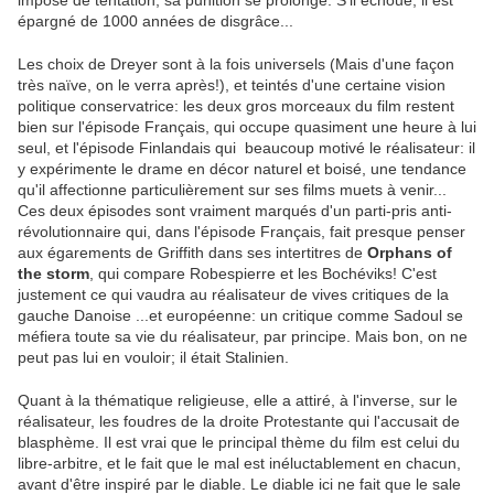
imposé de tentation, sa punition se prolonge. S'il échoue, il est
épargné de 1000 années de disgrâce...
Les choix de Dreyer sont à la fois universels (Mais d'une façon
très naïve, on le verra après!), et teintés d'une certaine vision
politique conservatrice: les deux gros morceaux du film restent
bien sur l'épisode Français, qui occupe quasiment une heure à lui
seul, et l'épisode Finlandais qui beaucoup motivé le réalisateur: il
y expérimente le drame en décor naturel et boisé, une tendance
qu'il affectionne particulièrement sur ses films muets à venir...
Ces deux épisodes sont vraiment marqués d'un parti-pris anti-
révolutionnaire qui, dans l'épisode Français, fait presque penser
aux égarements de Griffith dans ses intertitres de
Orphans of
the storm
, qui compare Robespierre et les Bochéviks! C'est
justement ce qui vaudra au réalisateur de vives critiques de la
gauche Danoise ...et européenne: un critique comme Sadoul se
méfiera toute sa vie du réalisateur, par principe. Mais bon, on ne
peut pas lui en vouloir; il était Stalinien.
Quant à la thématique religieuse, elle a attiré, à l'inverse, sur le
réalisateur, les foudres de la droite Protestante qui l'accusait de
blasphème. Il est vrai que l
e principal thème du film est celui du
libre-arbitre, et le fait que le mal est inéluctablement en chacun,
avant d'être inspiré par le diable. Le diable ici ne fait que le sale