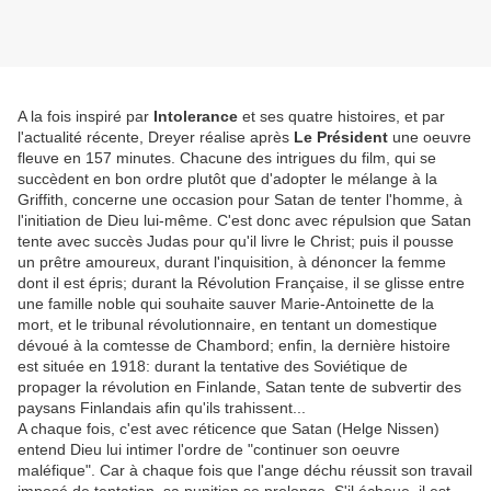
A la fois inspiré par
Intolerance
et ses quatre histoires, et par
l'actualité récente, Dreyer réalise après
Le Président
une oeuvre
fleuve en 157 minutes. Chacune des intrigues du film, qui se
succèdent en bon ordre plutôt que d'adopter le mélange à la
Griffith, concerne une occasion pour Satan de tenter l'homme, à
l'initiation de Dieu lui-même. C'est donc avec répulsion que Satan
tente avec succès Judas pour qu'il livre le Christ; puis il pousse
un prêtre amoureux, durant l'inquisition, à dénoncer la femme
dont il est épris; durant la Révolution Française, il se glisse entre
une famille noble qui souhaite sauver Marie-Antoinette de la
mort, et le tribunal révolutionnaire, en tentant un domestique
dévoué à la comtesse de Chambord; enfin, la dernière histoire
est située en 1918: durant la tentative des Soviétique de
propager la révolution en Finlande, Satan tente de subvertir des
paysans Finlandais afin qu'ils trahissent...
A chaque fois, c'est avec réticence que Satan (Helge Nissen)
entend Dieu lui intimer l'ordre de "continuer son oeuvre
maléfique". Car à chaque fois que l'ange déchu réussit son travail