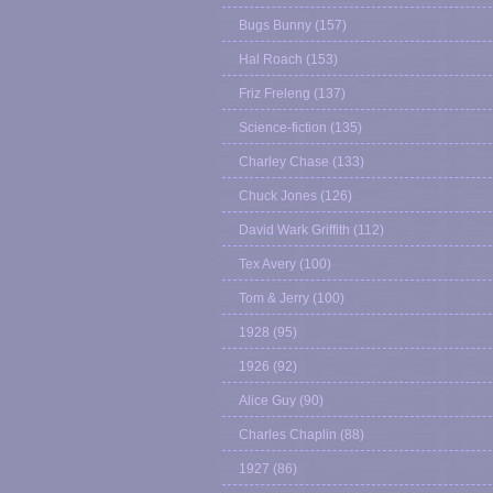
Bugs Bunny
(157)
Hal Roach
(153)
Friz Freleng
(137)
Science-fiction
(135)
Charley Chase
(133)
Chuck Jones
(126)
David Wark Griffith
(112)
Tex Avery
(100)
Tom & Jerry
(100)
1928
(95)
1926
(92)
Alice Guy
(90)
Charles Chaplin
(88)
1927
(86)