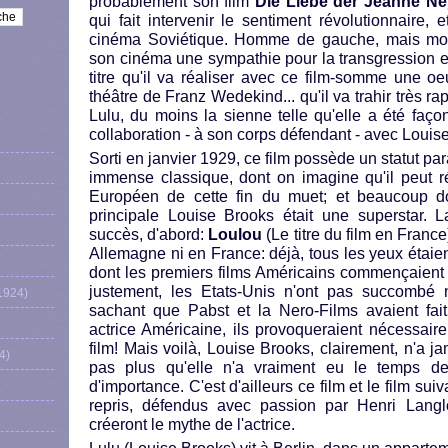
probablement son film
Die Liebe der Jeanne N
qui fait intervenir le sentiment révolutionnaire,
cinéma Soviétique. Homme de gauche, mais modé
son cinéma une sympathie pour la transgression et 
titre qu'il va réaliser avec ce film-somme une o
théâtre de Franz Wedekind... qu'il va trahir très r
Lulu, du moins la sienne telle qu'elle a été faç
collaboration - à son corps défendant - avec Louise
Sorti en janvier 1929, ce film possède un statut par
immense classique, dont on imagine qu'il peut r
Européen de cette fin du muet; et beaucoup do
principale Louise Brooks était une superstar. La
succès, d'abord:
Loulou
(Le titre du film en France
Allemagne ni en France: déjà, tous les yeux étaient
dont les premiers films Américains commençaient à 
justement, les Etats-Unis n'ont pas succombé n
1924)
sachant que Pabst et la Nero-Films avaient fai
actrice Américaine, ils provoqueraient nécessaire
film! Mais voilà, Louise Brooks, clairement, n'a j
4)
pas plus qu'elle n'a vraiment eu le temps d
d'importance. C'est d'ailleurs ce film et le film s
repris, défendus avec passion par Henri Langloi
créeront le mythe de l'actrice.