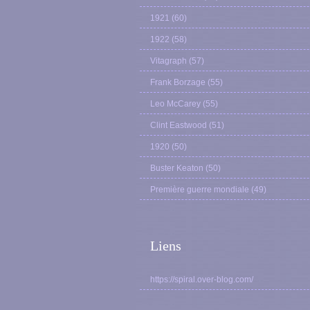
1921
(60)
1922
(58)
Vitagraph
(57)
Frank Borzage
(55)
Leo McCarey
(55)
Clint Eastwood
(51)
1920
(50)
Buster Keaton
(50)
Première guerre mondiale
(49)
Liens
https://spiral.over-blog.com/