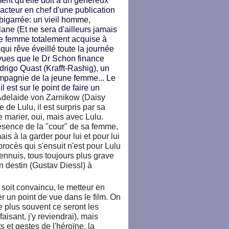
ment qu'elle doit à un généreux
dacteur en chef d'une publication
 bigarrée: un vieil homme,
ane (Et ne sera d'ailleurs jamais
ne femme totalement acquise à
qui rêve éveillé toute la journée
vues que le Dr Schon finance
rigo Quast (Krafft-Rashig), un
ompagnie de la jeune femme... Le
 est sur le point de faire un
Adelaide von Zarnikow (Daisy
de Lulu, il est surpris par sa
e marier, oui, mais avec Lulu.
ésence de la "cour" de sa femme,
s à la garder pour lui et pour lui
 procès qui s'ensuit n'est pour Lulu
ennuis, tous toujours plus grave
n destin (Gustav Diessl) à
 soit convaincu, le metteur en
er un point de vue dans le film. On
le plus souvent ce seront les
isant, j'y reviendrai), mais
s et gestes de l'héroïne, la