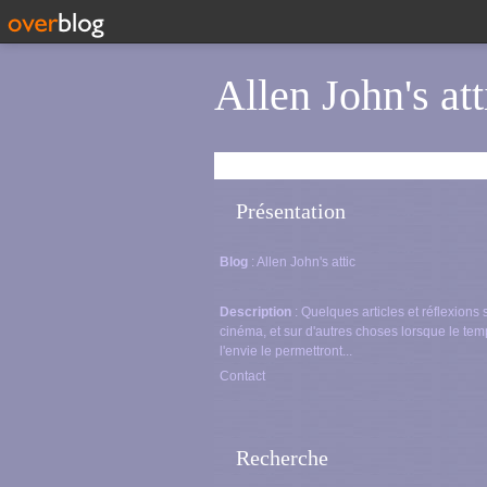
Allen John's att
Présentation
Blog
: Allen John's attic
Description
: Quelques articles et réflexions 
cinéma, et sur d'autres choses lorsque le tem
l'envie le permettront...
Contact
Recherche