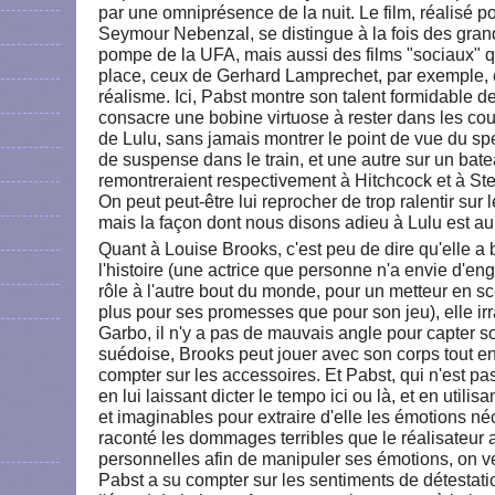
par une omniprésence de la nuit. Le film, réalisé 
Seymour Nebenzal, se distingue à la fois des gra
pompe de la UFA, mais aussi des films "sociaux" q
place, ceux de Gerhard Lamprechet, par exemple, e
réalisme. Ici, Pabst montre son talent formidable de c
consacre une bobine virtuose à rester dans les co
de Lulu, sans jamais montrer le point de vue du sp
de suspense dans le train, et une autre sur un bate
remontreraient respectivement à Hitchcock et à St
On peut peut-être lui reprocher de trop ralentir sur 
mais la façon dont nous disons adieu à Lulu est au
Quant à Louise Brooks, c'est peu de dire qu'elle a 
l'histoire (une actrice que personne n'a envie d'en
rôle à l'autre bout du monde, pour un metteur en sc
plus pour ses promesses que pour son jeu), elle i
Garbo, il n'y a pas de mauvais angle pour capter so
suédoise, Brooks peut jouer avec son corps tout e
compter sur les accessoires. Et Pabst, qui n'est pa
en lui laissant dicter le tempo ici ou là, et en utili
et imaginables pour extraire d'elle les émotions n
raconté les dommages terribles que le réalisateur a 
personnelles afin de manipuler ses émotions, on v
Pabst a su compter sur les sentiments de détestati