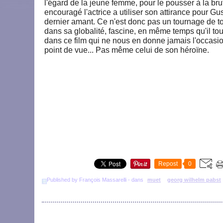
l'égard de la jeune femme, pour le pousser à la brut
encouragé l'actrice a utiliser son attirance pour Gu
dernier amant. Ce n'est donc pas un tournage de tou
dans sa globalité, fascine, en même temps qu'il tou
dans ce film qui ne nous en donne jamais l'occasio
point de vue... Pas même celui de son héroïne.
Repost
0
Published by François Massarelli
-
dans
muet
georg wilhelm pabst