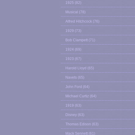
1925
(82)
Musical
(78)
Alfred Hitchcock
(76)
1929
(73)
Bob Clampett
(71)
1924
(69)
1923
(67)
Harold Lloyd
(65)
Navets
(65)
John Ford
(64)
Michael Curtiz
(64)
1919
(63)
Disney
(63)
Thomas Edison
(63)
Mack Sennett
(61)