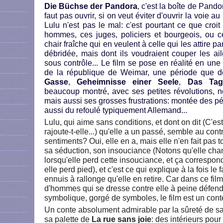
Die Büchse der Pandora
, c'est la boîte de Pando
faut pas ouvrir, si on veut éviter d'ouvrir la voie 
Lulu n'est pas le mal: c'est pourtant ce que croit
hommes, ces juges, policiers et bourgeois, ou c
chair fraîche qui en veulent à celle qui les attire p
débridée, mais dont ils voudraient couper les ail
sous contrôle... Le film se pose en réalité en u
de la république de Weimar, une période que d
Gasse
,
Geheimnisse einer Seele
,
Das Tag
beaucoup montré, avec ses petites révolutions, n
mais aussi ses grosses frustrations: montée des pér
aussi du refoulé typiquement Allemand...
Lulu, qui aime sans conditions, et dont on dit (C'e
rajoute-t-elle...) qu'elle a un passé, semble au cont
sentiments? Oui, elle en a, mais elle n'en fait pas t
sa séduction, son insouciance (Notons qu'elle cha
lorsqu'elle perd cette insouciance, et ça corresp
elle perd pied), et c'est ce qui explique à la fois le fai
ennuis à rallonge qu'elle en retire. Car dans ce film
d'hommes qui se dresse contre elle à peine défen
symbolique, gorgé de symboles, le film est un conte
Un conte absolument admirable par la sûreté de s
sa palette de
La rue sans joie
: des intérieurs pou