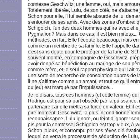
comtesse Geschwitz: une femme, oui, mais amoureu
Totalement libérée, Lulu, de son côté, ne s'attache
Schon pour elle, il lui semble absurde de lui deman
s'entourer de ses amis. Avec des zones d'ombre: qu
Schigolch, l'un des deux hommes qui ira avec ell
Pygmalion? Mais dans ce cas, il est bien miteux... 
méthodes, en fait. Elle l'écoute beaucoup, mais en fai
comme un membre de sa famille. Elle l'appelle da
c'est sans doute pour le protéger de la furie de Sch
souvent montré, en compagnie de Geschwitz, prép
avoir donné sa bénédiction au mariage de son père a
comme mère, et le seul rapport physique qu'il ait av
une sorte de recherche de consolation auprès de
il ne s'affirme comme un amant, et tout ce qu'il e
du jeu) est marqué par l'impuissance...
Je le disais, tous ces hommes (et cette femme) qui
Rodrigo est pour sa part obsédé par la puissance: i
partenaire car elle mettra sa force en valeur. Et il 
pire moment. Geschwitz, la plus inconditionnell
reconnaissance. Lulu ignore, ou feint d'ignorer son a
pis pour la comtesse! Schigolch est trop vieux, Alw
Schon jaloux, et corrompu par ses rêves d'élévati
lequel on verra le processus de séduction de Lulu, qu