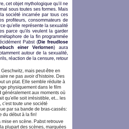
re, cet objet mythologique qu'il ne
au mal sous toutes ses formes. Mais
 la société incarnée par tous ces
es profiteurs, consommateurs de
arce qu'elle représente la sexualité
es parce qu'ils veulent la garder
ne métaphore de la fin programmée
écidément Pabst (
Die freudlose
ebuch einer Verlornen
) aura
otamment autour de la sexualité,
ils, réaction de la censure, retour
st Geschwitz, mais peut-être en
raire ne pas avoir d'histoire. Des
out un plat. Elle semble réduite à
nge physiquement dans le film
ond généralement aux moments où
t qu'elle soit irrésistible, et... les
, c'est toute une société
due par sa bande de bras-cassés:
 du début à la fin!
a mise en scène. Pabst retrouve
r la plupart des scènes, marquées