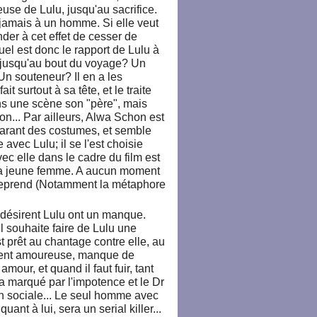
se de Lulu, jusqu'au sacrifice.
 jamais à un homme. Si elle veut
der à cet effet de cesser de
el est donc le rapport de Lulu à
e jusqu'au bout du voyage? Un
Un souteneur? Il en a les
t surtout à sa tête, et le traite
ns une scène son "père", mais
on... Par ailleurs, Alwa Schon est
arant des costumes, et semble
vec Lulu; il se l'est choisie
ec elle dans le cadre du film est
 la jeune femme. A aucun moment
ntreprend (Notamment la métaphore
 désirent Lulu ont un manque.
l souhaite faire de Lulu une
est prêt au chantage contre elle, au
ement amoureuse, manque de
mour, et quand il faut fuir, tant
a marqué par l'impotence et le Dr
on sociale... Le seul homme avec
ant à lui, sera un serial killer...