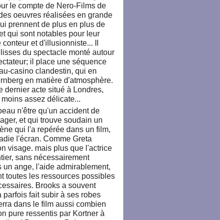
pour le compte de Nero-Films de
ndes oeuvres réalisées en grande
ui prennent de plus en plus de
t qui sont notables pour leur
onteur et d'illusionniste... Il
ulisses du spectacle monté autour
ectateur; il place une séquence
au-casino clandestin, qui en
ernberg en matière d'atmosphère.
le dernier acte situé à Londres,
 moins assez délicate...
beau n'être qu'un accident de
gager, et qui trouve soudain un
ène qui l'a repérée dans un film,
rradie l'écran. Comme Greta
n visage. mais plus que l'actrice
ntier, sans nécessairement
s un ange, l'aide admirablement,
sant toutes les ressources possibles
écessaires. Brooks a souvent
parfois fait subir à ses robes
erra dans le film aussi combien
on pure ressentis par Kortner à