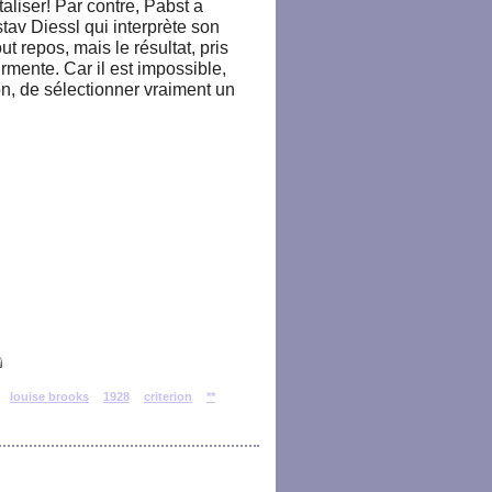
aliser! Par contre, Pabst a
stav Diessl qui interprète son
t repos, mais le résultat, pris
rmente. Car il est impossible,
n, de sélectionner vraiment un
louise brooks
1928
criterion
**