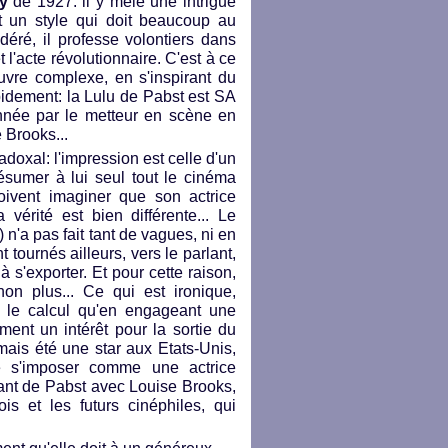
ey
de 1927: il y mêle une intrigue
 et un style qui doit beaucoup au
ré, il professe volontiers dans
l'acte révolutionnaire. C'est à ce
euvre complexe, en s'inspirant du
apidement: la Lulu de Pabst est SA
onnée par le metteur en scène en
 Brooks...
adoxal: l'impression est celle d'un
ésumer à lui seul tout le cinéma
ivent imaginer que son actrice
 vérité est bien différente... Le
) n'a pas fait tant de vagues, ni en
 tournés ailleurs, vers le parlant,
s'exporter. Et pour cette raison,
on plus... Ce qui est ironique,
t le calcul qu'en engageant une
ment un intérêt pour la sortie du
amais été une star aux Etats-Unis,
e s'imposer comme une actrice
uivant de Pabst avec Louise Brooks,
s et les futurs cinéphiles, qui