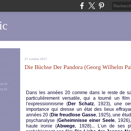
ic
27 octobre 2017
Die Büchse Der Pandora (Georg Wilhelm Pab
sur le
ps et
Dans les années 20 comme dans le reste de sa 
particulièrement versatile, qui a tourné un f
l'expressionnisme (
Der Schatz
, 1923), une oe
importance qui dresse un état des lieux effray
années 20 (
Die freudlose Gasse
, 1925), une étu
psychanalyse (
Geheimnisse einer Seele
, 1926)
haute ironie (
Abwege
, 1928)... L'un de ses p