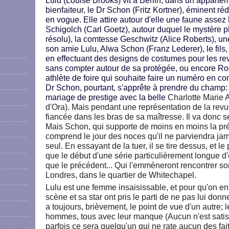
Lulu (Louise Brooks) vit à Berlin, dans un apparte
bienfaiteur, le Dr Schon (Fritz Kortner), éminent ré
en vogue. Elle attire autour d'elle une faune assez
Schigolch (Carl Goetz), autour duquel le mystère pl
résolu), la comtesse Geschwitz (Alice Roberts), u
son amie Lulu, Alwa Schon (Franz Lederer), le fils, 
en effectuant des designs de costumes pour les re
sans compter autour de sa protégée, ou encore Rod
athlète de foire qui souhaite faire un numéro en c
Dr Schon, pourtant, s'apprête à prendre du champ: il
mariage de prestige avec la belle
Charlotte Marie 
d'Ora). Mais pendant une représentation de la revue 
fiancée dans les bras de sa maîtresse. Il va donc s
Mais Schon, qui supporte de moins en moins la pr
comprend le jour des noces qu'il ne parviendra jamai
seul. En essayant de la tuer, il se tire dessus, et le
que le début d'une série particulièrement longue d'
que le précédent... Qui l'emmèneront rencontrer so
Londres, dans le quartier de Whitechapel.
Lulu est une femme insaisissable, et pour qu'on en
scène et sa star ont pris le parti de ne pas lui donn
a toujours, brièvement, le point de vue d'un autre; 
hommes, tous avec leur manque (Aucun n'est satisfa
parfois ce sera quelqu'un qui ne rate aucun des fait