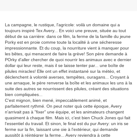
La campagne, le rustique, l'agricole: voilà un domaine qui a
toujours inspiré Tex Avery... En voici une preuve, située au tout
début de sa carrière: dans ce film, la ferme de la famille du jeune
Porky est en proie comme toute la localité à une sécheresse
impressionnante. Et du coup, la nourriture vient à manquer pour
les bêtes, qui menacent de faire la grève! Son père demande à
POrky d'aller chercher de quoi nourrir les animaux avec e dernier
dollar qui leur reste, mais il se laisse tenter par... une boîte de
pilules miracles! Elle ont un effet instantané sur la météo, et
déclenchent à volonté averses, tempêtes, ouragans... Croyant à
une arnaque, le père renverse la boîte et les animaux les uns à la
suite des autres se nourrissent des pilules, créant des situations
bien compliquées...
C'est mignon, bien mené, impeccablement animé, et
parfaitement rythmé. On peut noter quà cette époque, Avery
n'arrivait pas à "fixer" une équipe, et les animateurs changent
quasiment à chaque film. Mais ici, c'est bien Chuck Jones qui fait
l'essentiel du travail. Et sinon, le final est du pur Avery: un iris se
ferme sur la fin, laissant une oie à l'extérieur, qui demande
aussitôt à réintégrer la ferme... Avery reviendra à cette