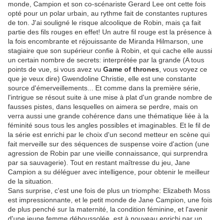
monde, Campion et son co-scénariste Gerard Lee ont cette fois
opté pour un polar urbain, au rythme fait de constantes ruptures
de ton. J'ai souligné le risque alcoolique de Robin, mais ça fait
partie des fils rouges en effet! Un autre fil rouge est la présence à
la fois encombrante et réjouissante de Miranda Hilmarson, une
stagiaire que son supérieur confie à Robin, et qui cache elle aussi
un certain nombre de secrets: interprétée par la grande (A tous
points de vue, si vous avez vu
Game of thrones
, vous voyez ce
que je veux dire) Gwendoline Christie, elle est une constante
source d'émerveillements... Et comme dans la première série,
l'intrigue se résout suite à une mise à plat d'un grande nombre de
fausses pistes, dans lesquelles on aimera se perdre, mais on
verra aussi une grande cohérence dans une thématique liée à la
féminité sous tous les angles possibles et imaginables. Et le fil de
la série est enrichi par le choix d'un second metteur en scène qui
fait merveille sur des séquences de suspense voire d'action (une
agression de Robin par une vieille connaissance, qui surprendra
par sa sauvagerie). Tout en restant maîtresse du jeu, Jane
Campion a su déléguer avec intelligence, pour obtenir le meilleur
de la situation.
Sans surprise, c'est une fois de plus un triomphe: Elizabeth Moss
est impressionnante, et le petit monde de Jane Campion, une fois
de plus penché sur la maternité, la condition féminine, et l'avenir
d'une jeune femme déboussolée, est à nouveau enrichi par un