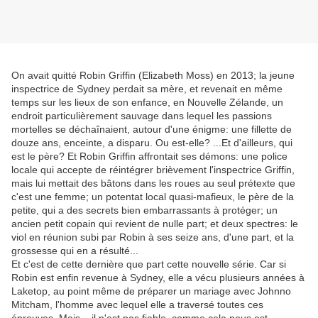
On avait quitté Robin Griffin (Elizabeth Moss) en 2013; la jeune
inspectrice de Sydney perdait sa mère, et revenait en même
temps sur les lieux de son enfance, en Nouvelle Zélande, un
endroit particulièrement sauvage dans lequel les passions
mortelles se déchaînaient, autour d'une énigme: une fillette de
douze ans, enceinte, a disparu. Ou est-elle? ...Et d'ailleurs, qui
est le père? Et Robin Griffin affrontait ses démons: une police
locale qui accepte de réintégrer brièvement l'inspectrice Griffin,
mais lui mettait des bâtons dans les roues au seul prétexte que
c'est une femme; un potentat local quasi-mafieux, le père de la
petite, qui a des secrets bien embarrassants à protéger; un
ancien petit copain qui revient de nulle part; et deux spectres: le
viol en réunion subi par Robin à ses seize ans, d'une part, et la
grossesse qui en a résulté...
Et c'est de cette dernière que part cette nouvelle série. Car si
Robin est enfin revenue à Sydney, elle a vécu plusieurs années à
Laketop, au point même de préparer un mariage avec Johnno
Mitcham, l'homme avec lequel elle a traversé toutes ces