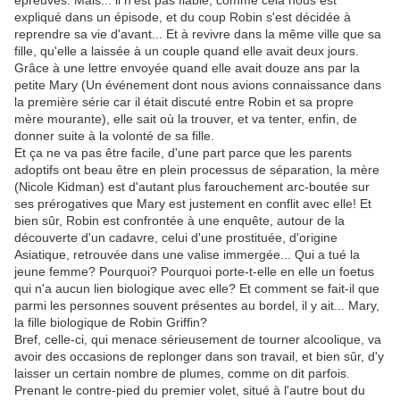
épreuves. Mais... il n'est pas fiable, comme cela nous est
expliqué dans un épisode, et du coup Robin s'est décidée à
reprendre sa vie d'avant... Et à revivre dans la même ville que sa
fille, qu'elle a laissée à un couple quand elle avait deux jours.
Grâce à une lettre envoyée quand elle avait douze ans par la
petite Mary (Un événement dont nous avions connaissance dans
la première série car il était discuté entre Robin et sa propre
mère mourante), elle sait où la trouver, et va tenter, enfin, de
donner suite à la volonté de sa fille.
Et ça ne va pas être facile, d'une part parce que les parents
adoptifs ont beau être en plein processus de séparation, la mère
(Nicole Kidman) est d'autant plus farouchement arc-boutée sur
ses prérogatives que Mary est justement en conflit avec elle! Et
bien sûr, Robin est confrontée à une enquête, autour de la
découverte d'un cadavre, celui d'une prostituée, d'origine
Asiatique, retrouvée dans une valise immergée... Qui a tué la
jeune femme? Pourquoi? Pourquoi porte-t-elle en elle un foetus
qui n'a aucun lien biologique avec elle? Et comment se fait-il que
parmi les personnes souvent présentes au bordel, il y ait... Mary,
la fille biologique de Robin Griffin?
Bref, celle-ci, qui menace sérieusement de tourner alcoolique, va
avoir des occasions de replonger dans son travail, et bien sûr, d'y
laisser un certain nombre de plumes, comme on dit parfois.
Prenant le contre-pied du premier volet, situé à l'autre bout du