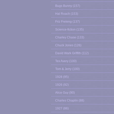
Bugs Bunny
(157)
Hal Roach
(153)
Friz Freleng
(137)
Science-fiction
(135)
Charley Chase
(133)
Chuck Jones
(126)
David Wark Griffith
(112)
Tex Avery
(100)
Tom & Jerry
(100)
1928
(95)
1926
(92)
Alice Guy
(90)
Charles Chaplin
(88)
1927
(86)