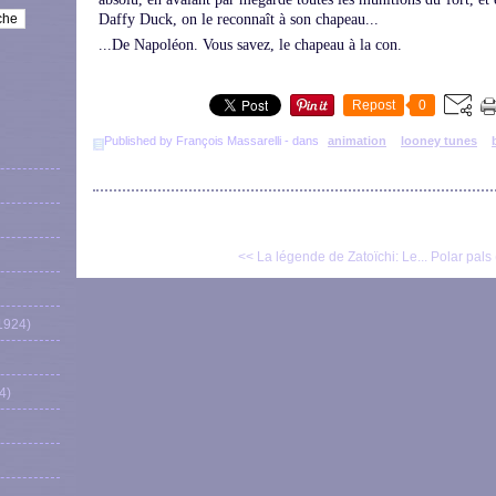
Daffy Duck, on le reconnaît à son chapeau...
...De Napoléon. Vous savez, le chapeau à la con.
Repost
0
Published by François Massarelli
-
dans
animation
looney tunes
<< La légende de Zatoïchi: Le...
Polar pals 
1924)
4)