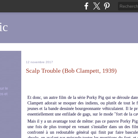
ic
12 novembre 2017
Scalp Trouble (Bob Clampett, 1939)
sur le
ps et
Et donc, un autre film de la série Porky Pig qui se déroule dan
Clampett adorait se moquer des indiens, ou plutôt de tout le f
jeunes et la bande dessinée bourgeonnante véhiculaient. Il le p
essentiellement une enfilade de gags, sur le mode "fort de la cav
Mais il y a un avantage tout de même: pas ce pauvre Porky Pig,
une fois de plus trompé en venant s'installer dans un des film
confronté à un redoutable général qui finit par faire bascu
absolu, en avalant par mégarde toutes les munitions du fort, et 