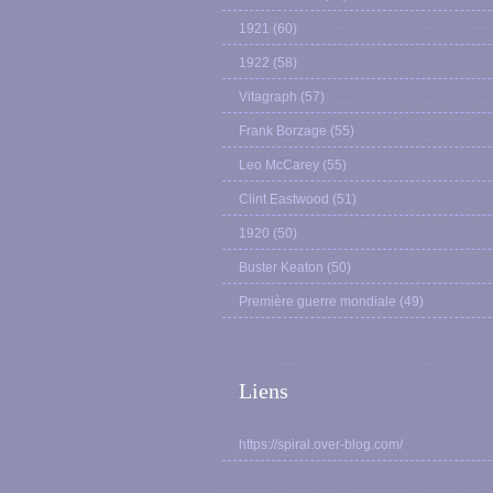
1921
(60)
1922
(58)
Vitagraph
(57)
Frank Borzage
(55)
Leo McCarey
(55)
Clint Eastwood
(51)
1920
(50)
Buster Keaton
(50)
Première guerre mondiale
(49)
Liens
https://spiral.over-blog.com/