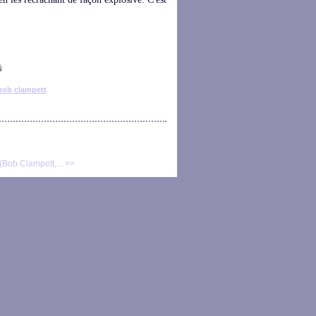
bob clampett
(Bob Clampett,... >>