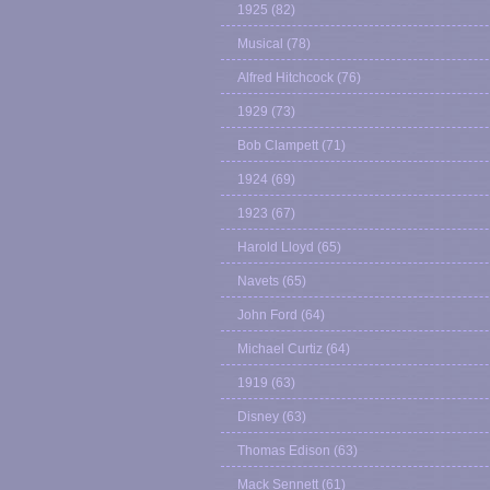
1925
(82)
Musical
(78)
Alfred Hitchcock
(76)
1929
(73)
Bob Clampett
(71)
1924
(69)
1923
(67)
Harold Lloyd
(65)
Navets
(65)
John Ford
(64)
Michael Curtiz
(64)
1919
(63)
Disney
(63)
Thomas Edison
(63)
Mack Sennett
(61)