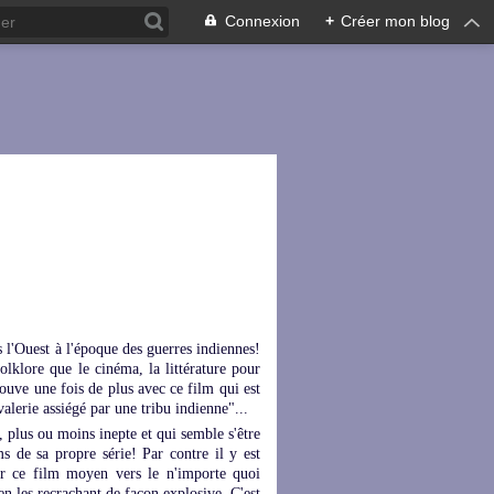
Connexion
+
Créer mon blog
s l'Ouest à l'époque des guerres indiennes!
olklore que le cinéma, la littérature pour
rouve une fois de plus avec ce film qui est
alerie assiégé par une tribu indienne"...
 plus ou moins inepte et qui semble s'être
s de sa propre série! Par contre il y est
ler ce film moyen vers le n'importe quoi
en les recrachant de façon explosive. C'est