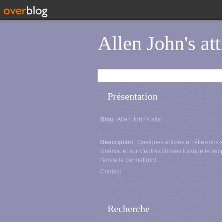
Allen John's att
Présentation
Blog
: Allen John's attic
Description
: Quelques articles et réflexions 
cinéma, et sur d'autres choses lorsque le tem
l'envie le permettront...
Contact
Recherche