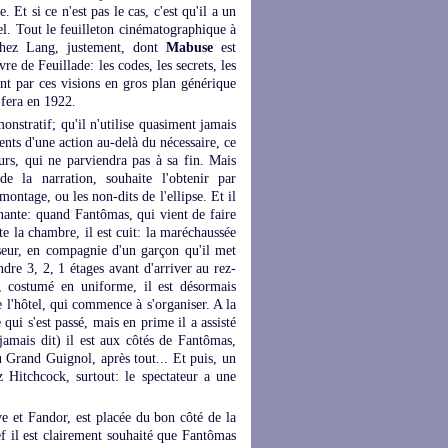
. Et si ce n'est pas le cas, c'est qu'il a un
nel. Tout le feuilleton cinématographique à
 chez Lang, justement, dont
Mabuse
est
vre de Feuillade: les codes, les secrets, les
nt par ces visions en gros plan générique
 fera en 1922.
onstratif; qu'il n'utilise quasiment jamais
ents d'une action au-delà du nécessaire, ce
urs, qui ne parviendra pas à sa fin. Mais
de la narration, souhaite l'obtenir par
ontage, ou les non-dits de l'ellipse. Et il
nnante: quand Fantômas, qui vient de faire
tte la chambre, il est cuit: la maréchaussée
enseur, en compagnie d'un garçon qu'il met
ndre 3, 2, 1 étages avant d'arriver au rez-
, costumé en uniforme, il est désormais
e l'hôtel, qui commence à s'organiser. A la
qui s'est passé, mais en prime il a assisté
 jamais dit) il est aux côtés de Fantômas,
u Grand Guignol, après tout... Et puis, un
 Hitchcock, surtout: le spectateur a une
ve et Fandor, est placée du bon côté de la
ref il est clairement souhaité que Fantômas