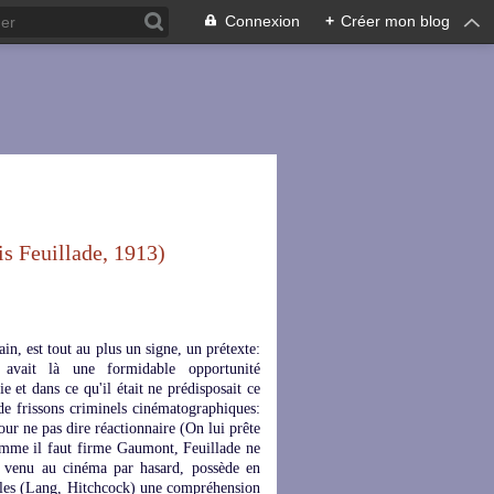
Connexion
+
Créer mon blog
s Feuillade, 1913)
n, est tout au plus un signe, un prétexte:
 avait là une formidable opportunité
e et dans ce qu'il était ne prédisposait ce
de frissons criminels cinématographiques:
ur ne pas dire réactionnaire (On lui prête
 comme il faut firme Gaumont, Feuillade ne
e, venu au cinéma par hasard, possède en
iples (Lang, Hitchcock) une compréhension