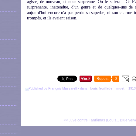
agisse, de nouveau, et nous surprenne. On le suivra... Ce
F
surprenante, inattendue, d'un genre et de quelques-uns de s
aujourd'hui encore n'a pas perdu sa superbe, ni son charme iro
trompés, et ils avaient raison.
Repost
0
Published by François Massarelli
-
dans
louis feuillade
muet
1913
<< Juve contre Fantômas (Louis...
Blue velve