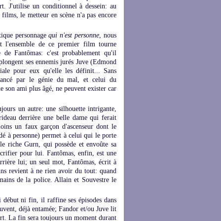
t. J'utilise un conditionnel à dessein: au
 films, le metteur en scène n'a pas encore
tique personnage
qui n'est personne
, nous
et l'ensemble de ce premier film tourne
ême de Fantômas: c'est probablement qu'il
se plongent ses ennemis jurés Juve (Edmond
ale pour eux qu'elle les définit... Sans
tancé par le génie du mal, et celui du
de son ami plus âgé, ne peuvent exister car
jours un autre: une silhouette intrigante,
rideau derrière une belle dame qui ferait
oins un faux garçon d'ascenseur dont le
é à personne) permet à celui qui le porte
 le riche Gurn, qui possède et envoûte sa
rifier pour lui. Fantômas, enfin, est une
errière lui; un seul mot, Fantômas, écrit à
ns revient à ne rien avoir du tout: quand
mains de la police. Allain et Souvestre le
 début ni fin, il raffine ses épisodes dans
uvent, déjà entamée; Fandor et/ou Juve lit
mort. La fin sera toujours un moment durant