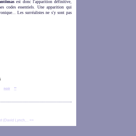
antômas
est donc l'apparition définitive,
es codes essentiels. Une apparition qui
nique... Les surréalistes ne s'y sont pas
noir
**
t (David Lynch,... >>