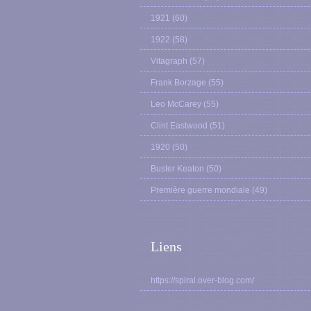
1921
(60)
1922
(58)
Vitagraph
(57)
Frank Borzage
(55)
Leo McCarey
(55)
Clint Eastwood
(51)
1920
(50)
Buster Keaton
(50)
Première guerre mondiale
(49)
Liens
https://spiral.over-blog.com/