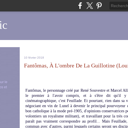
ic
10 février 2018
Fantômas, À L'ombre De La Guillotine (Loui
sur le
ps et
Fantômas, le personnage créé par René Souvestre et Marcel Allai
le premier à l'avoir compris, et à s'être dit qu'il y
cinématographique, c'est Feuillade. Et pourtant, rien dans sa vi
négociant en vin de Lunel à devenir le principal pourvoyeur 
bon catholique à la mode pré-1905, d'opinions conservatrices po
volontiers un royalisme militant), et travaillant pour la très
paraît pas vraiment correspondre au profil... Mais Feuillad
commun avec d'autres, parmi lesquels certains seront ses disc