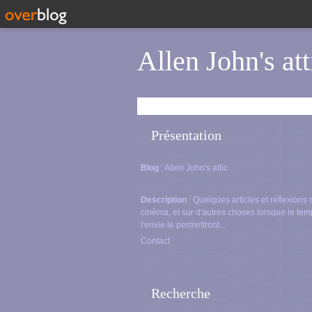
Allen John's att
Présentation
Blog
: Allen John's attic
Description
: Quelques articles et réflexions 
cinéma, et sur d'autres choses lorsque le tem
l'envie le permettront...
Contact
Recherche