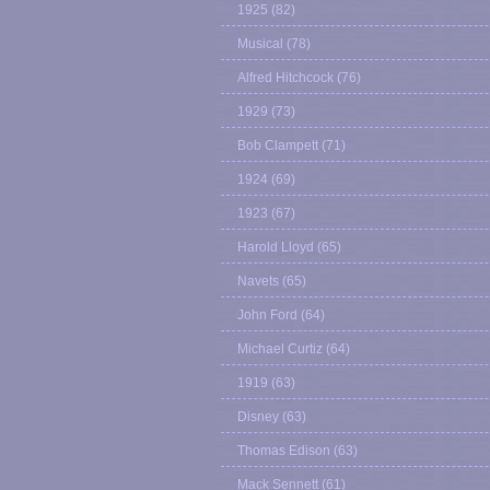
1925
(82)
Musical
(78)
Alfred Hitchcock
(76)
1929
(73)
Bob Clampett
(71)
1924
(69)
1923
(67)
Harold Lloyd
(65)
Navets
(65)
John Ford
(64)
Michael Curtiz
(64)
1919
(63)
Disney
(63)
Thomas Edison
(63)
Mack Sennett
(61)