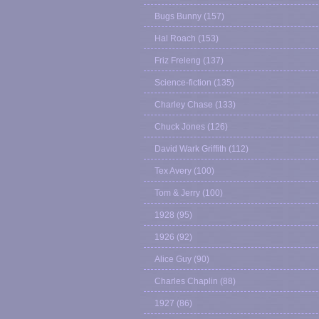
Bugs Bunny
(157)
Hal Roach
(153)
Friz Freleng
(137)
Science-fiction
(135)
Charley Chase
(133)
Chuck Jones
(126)
David Wark Griffith
(112)
Tex Avery
(100)
Tom & Jerry
(100)
1928
(95)
1926
(92)
Alice Guy
(90)
Charles Chaplin
(88)
1927
(86)