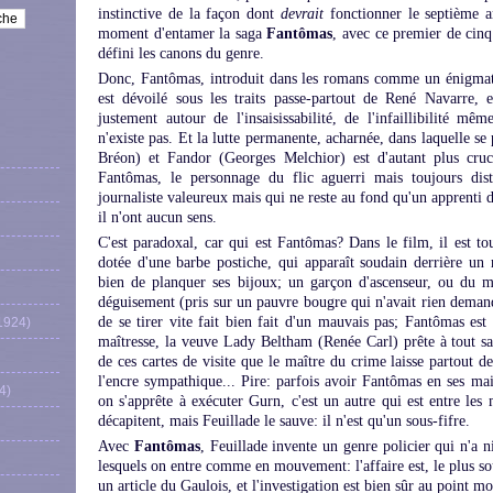
instinctive de la façon dont
devrait
fonctionner le septième ar
moment d'entamer la saga
Fantômas
, avec ce premier de cinq
défini les canons du genre.
Donc, Fantômas, introduit dans les romans comme un énigma
est dévoilé sous les traits passe-partout de René Navarre, 
justement autour de l'insaisissabilité, de l'infaillibilité m
n'existe pas. Et la lutte permanente, acharnée, dans laquelle 
Bréon) et Fandor (Georges Melchior) est d'autant plus cruci
Fantômas, le personnage du flic aguerri mais toujours dis
journaliste valeureux mais qui ne reste au fond qu'un apprenti 
il n'ont aucun sens.
C'est paradoxal, car qui est Fantômas? Dans le film, il est tou
dotée d'une barbe postiche, qui apparaît soudain derrière un 
bien de planquer ses bijoux; un garçon d'ascenseur, ou du m
déguisement (pris sur un pauvre bougre qui n'avait rien demand
de se tirer vite fait bien fait d'un mauvais pas; Fantômas est
1924)
maîtresse, la veuve Lady Beltham (Renée Carl) prête à tout sac
de ces cartes de visite que le maître du crime laisse partout d
l'encre sympathique... Pire: parfois avoir Fantômas en ses mai
4)
on s'apprête à exécuter Gurn, c'est un autre qui est entre les 
décapitent, mais Feuillade le sauve: il n'est qu'un sous-fifre.
Avec
Fantômas
, Feuillade invente un genre policier qui n'a ni
lesquels on entre comme en mouvement: l'affaire est, le plus so
un article du Gaulois, et l'investigation est bien sûr au point 