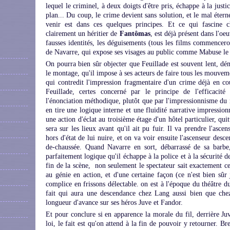
lequel le criminel, à deux doigts d'être pris, échappe à la justice
plan... Du coup, le crime devient sans solution, et le mal éter
venir est dans ces quelques principes. Et ce qui fascine
clairement un héritier de
Fantômas
, est déjà présent dans l'oeu
fausses identités, les déguisements (tous les films commencero
de Navarre, qui expose ses visages au public comme Mabuse le
On pourra bien sûr objecter que Feuillade est souvent lent, dém
le montage, qu'il impose à ses acteurs de faire tous les mouvem
qui contredit l'impression fragmentaire d'un crime déjà en co
Feuillade, certes concerné par le principe de l'efficacité 
l'énonciation méthodique, plutôt que par l'impressionnisme du m
en tire une logique interne et une fluidité narrative impressio
une action d'éclat au troisième étage d'un hôtel particulier, qui
sera sur les lieux avant qu'il ait pu fuir. Il va prendre l'asc
hors d'état de lui nuire, et on va voir ensuite l'ascenseur desce
de-chaussée. Quand Navarre en sort, débarrassé de sa barbe
parfaitement logique qu'il échappe à la police et à la sécurité d
fin de la scène, non seulement le spectateur sait exactement ce 
au génie en action, et d'une certaine façon (ce n'est bien sûr
complice en frissons délectable. on est à l'époque du théâtre d
fait qui aura une descendance chez Lang aussi bien que chez
longueur d'avance sur ses héros Juve et Fandor.
Et pour conclure si en apparence la morale du fil, derrière Ju
loi, le fait est qu'on attend à la fin de pouvoir y retourner. B