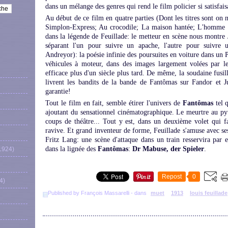
dans un mélange des genres qui rend le film policier si satisfais
Au début de ce film en quatre parties (Dont les titres sont on 
Simplon-Express; Au crocodile; La maison hantée; L'homme n
dans la légende de Feuillade: le metteur en scène nous montre 
séparant l'un pour suivre un apache, l'autre pour suivre 
Andreyor): la poésie infinie des poursuites en voiture dans un P
véhicules à moteur, dans des images largement volées par le
efficace plus d'un siècle plus tard. De même, la soudaine fusill
livrent les bandits de la bande de Fantômas sur Fandor et J
garantie!
Tout le film en fait, semble étirer l'univers de
Fantômas
tel 
ajoutant du sensationnel cinématographique. Le meurtre au py
coups de théâtre... Tout y est, dans un deuxième volet qui fai
ravive. Et grand inventeur de forme, Feuillade s'amuse avec se
Fritz Lang: une scène d'attaque dans un train resservira par
dans la lignée des
Fantômas
:
Dr Mabuse, der Spieler
.
1924)
Repost
0
4)
Published by François Massarelli
-
dans
muet
1913
louis feuillade