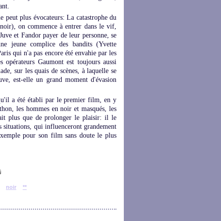
ant.
ne peut plus évocateurs: La catastrophe du
oir), on commence à entrer dans le vif,
Juve et Fandor payer de leur personne, se
une jeune complice des bandits (Yvette
aris qui n'a pas encore été envahie par les
s opérateurs Gaumont est toujours aussi
ade, sur les quais de scènes, à laquelle se
uve, est-elle un grand moment d'évasion
qu'il a été établi par le premier film, en y
thon, les hommes en noir et masqués, les
t plus que de prolonger le plaisir: il le
s situations, qui influenceront grandement
 exemple pour son film sans doute le plus
noir
**