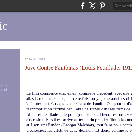
ic
10 février 2018
Juve Contre Fantômas (Louis Feuillade, 191
sur le
ps et
Le film commence exactement comme le précédent, avec une ga
alias Fantômas. Sauf que... cette fois, on y ajoute aussi les di
le limier qui s'attaque au redoutable bandit. On pourra d'a
réappropriation tardive par Louis de Funès dans les films de
Allain et Feuillade, interprété par Edmond Bréon, est un excel
d'occasion! Et s'il est arrivé au terme du premier film à la conc
et à son ami Fandor (Georges Melchior), tout faire pour contr
précisément les effets de cette décision. Et donc, comme le ba