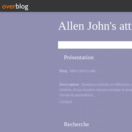
Allen John's att
Présentation
Blog
: Allen John's attic
Description
: Quelques articles et réflexions 
cinéma, et sur d'autres choses lorsque le tem
l'envie le permettront...
Contact
Recherche