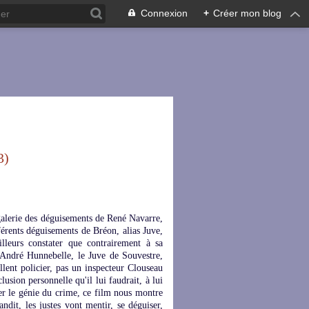
Connexion
+
Créer mon blog
3)
lerie des déguisements de René Navarre,
fférents déguisements de Bréon, alias Juve,
illeurs constater que contrairement à sa
 André Hunnebelle, le Juve de Souvestre,
lent policier, pas un inspecteur Clouseau
lusion personnelle qu'il lui faudrait, à lui
er le génie du crime, ce film nous montre
ndit, les justes vont mentir, se déguiser,