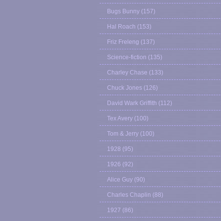
Bugs Bunny
(157)
Hal Roach
(153)
Friz Freleng
(137)
Science-fiction
(135)
Charley Chase
(133)
Chuck Jones
(126)
David Wark Griffith
(112)
Tex Avery
(100)
Tom & Jerry
(100)
1928
(95)
1926
(92)
Alice Guy
(90)
Charles Chaplin
(88)
1927
(86)