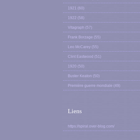
1921
(60)
1922
(58)
Vitagraph
(57)
Frank Borzage
(55)
Leo McCarey
(55)
Clint Eastwood
(51)
1920
(50)
Buster Keaton
(50)
Première guerre mondiale
(49)
Liens
https://spiral.over-blog.com/