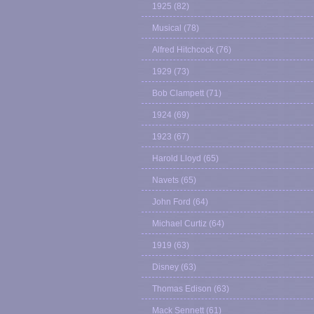
1925
(82)
Musical
(78)
Alfred Hitchcock
(76)
1929
(73)
Bob Clampett
(71)
1924
(69)
1923
(67)
Harold Lloyd
(65)
Navets
(65)
John Ford
(64)
Michael Curtiz
(64)
1919
(63)
Disney
(63)
Thomas Edison
(63)
Mack Sennett
(61)