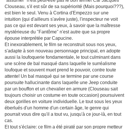
"assumer" n'est peut-être pas le bon terme! Car Jacques
Clouseau, s'il est sûr de sa supériorité (Mais pourquoi???),
est bien le seul. Venu à Cortina d'Empezzo sur une
intuition (qui d'ailleurs s'avère juste), l'inspecteur ne voit
pas ce qui est devant ses yeux, à savoir que la maîtresse
mystérieuse du "Fantôme" n'est autre que sa propre
épouse interprétée par Capucine.
Et inexorablement, le film se reconstruit sous nos yeux,
s'adapte à son nouveau personnage principal, en adopte
aussi la loufoquerie fondamentale, le tout culminant dans
une scène de bal masqué dans laquelle le surréalisme
loufoque et souvent muet prend le pouvoir, contre toute
attente! Un bal masqué qui se termine par une course
poursuite hallucinante dans laquelle une Jeep conduite
par un bouffon et un chevalier en armure (Clouseau sait
toujours choisir un costume en toute occasion) poursuivent
deux gorilles en voiture individuelle. Le tout sous les yeux
éberlués d'un homme d'un certain âge, le genre qui
pourrait vous dire qu'il a tout vu, jusqu'à ce jour-là, en tout
cas.
Et tout s'éclaire: ce film a été piraté par son propre metteur