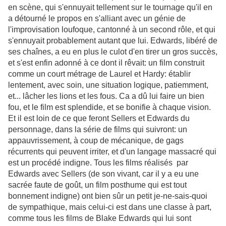
en scène, qui s'ennuyait tellement sur le tournage qu'il en
a détourné le propos en s'alliant avec un génie de
l'improvisation loufoque, cantonné à un second rôle, et qui
s'ennuyait probablement autant que lui. Edwards, libéré de
ses chaînes, a eu en plus le culot d'en tirer un gros succès,
et s'est enfin adonné à ce dont il rêvait: un film construit
comme un court métrage de Laurel et Hardy: établir
lentement, avec soin, une situation logique, patiemment,
et... lâcher les lions et les fous. Ca a dû lui faire un bien
fou, et le film est splendide, et se bonifie à chaque vision.
Et il est loin de ce que feront Sellers et Edwards du
personnage, dans la série de films qui suivront: un
appauvrissement, à coup de mécanique, de gags
récurrents qui peuvent irriter, et d'un langage massacré qui
est un procédé indigne. Tous les films réalisés par
Edwards avec Sellers (de son vivant, car il y a eu une
sacrée faute de goût, un film posthume qui est tout
bonnement indigne) ont bien sûr un petit je-ne-sais-quoi
de sympathique, mais celui-ci est dans une classe à part,
comme tous les films de Blake Edwards qui lui sont