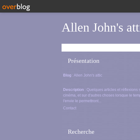
Allen John's att
Présentation
Blog
: Allen John's attic
Description
: Quelques articles et réflexions 
cinéma, et sur d'autres choses lorsque le tem
l'envie le permettront...
Contact
Recherche