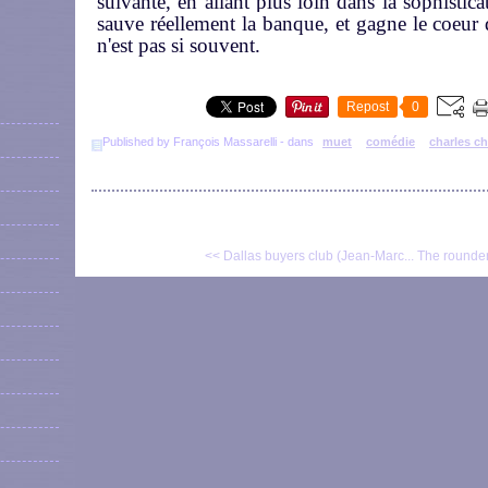
suivante, en allant plus loin dans la sophisticat
sauve réellement la banque, et gagne le coeur 
n'est pas si souvent.
Repost
0
Published by François Massarelli
-
dans
muet
comédie
charles ch
<< Dallas buyers club (Jean-Marc...
The rounder