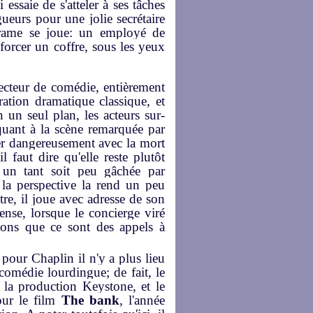
essaie de s'atteler à ses tâches
gueurs pour une jolie secrétaire
drame se joue: un employé de
forcer un coffre, sous les yeux
vecteur de comédie, entièrement
rration dramatique classique, et
n un seul plan, les acteurs sur-
quant à la scène remarquée par
uer dangereusement avec la mort
 faut dire qu'elle reste plutôt
 un tant soit peu gâchée par
 la perspective la rend un peu
re, il joue avec adresse de son
nse, lorsque le concierge viré
vons que ce sont des appels à
 pour Chaplin il n'y a plus lieu
 comédie lourdingue; de fait, le
 la production Keystone, et le
ur le film
The bank
, l'année