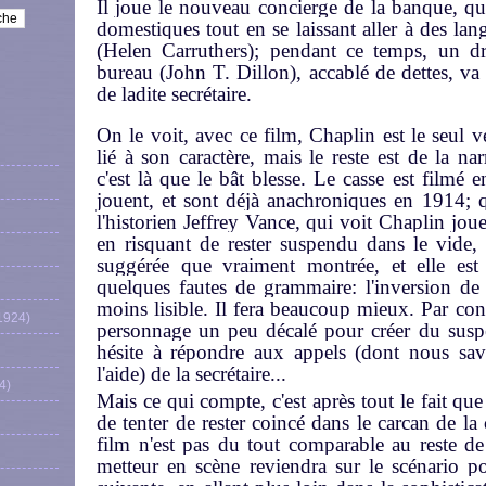
Il joue le nouveau concierge de la banque, qui 
domestiques tout en se laissant aller à des lan
(Helen Carruthers); pendant ce temps, un 
bureau (John T. Dillon), accablé de dettes, va 
de ladite secrétaire.
On le voit, avec ce film, Chaplin est le seul 
lié à son caractère, mais le reste est de la na
c'est là que le bât blesse. Le casse est filmé e
jouent, et sont déjà anachroniques en 1914; 
l'historien Jeffrey Vance, qui voit Chaplin jo
en risquant de rester suspendu dans le vide, il
suggérée que vraiment montrée, et elle est
quelques fautes de grammaire: l'inversion de
moins lisible. Il fera beaucoup mieux. Par cont
1924)
personnage un peu décalé pour créer du suspe
hésite à répondre aux appels (dont nous sa
l'aide) de la secrétaire...
4)
Mais ce qui compte, c'est après tout le fait que
de tenter de rester coincé dans le carcan de la
film n'est pas du tout comparable au reste de
metteur en scène reviendra sur le scénario po