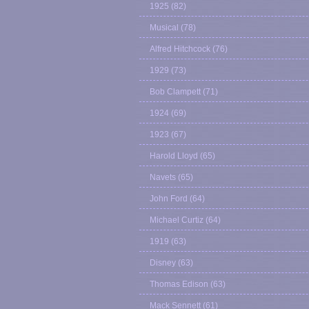
1925
(82)
Musical
(78)
Alfred Hitchcock
(76)
1929
(73)
Bob Clampett
(71)
1924
(69)
1923
(67)
Harold Lloyd
(65)
Navets
(65)
John Ford
(64)
Michael Curtiz
(64)
1919
(63)
Disney
(63)
Thomas Edison
(63)
Mack Sennett
(61)