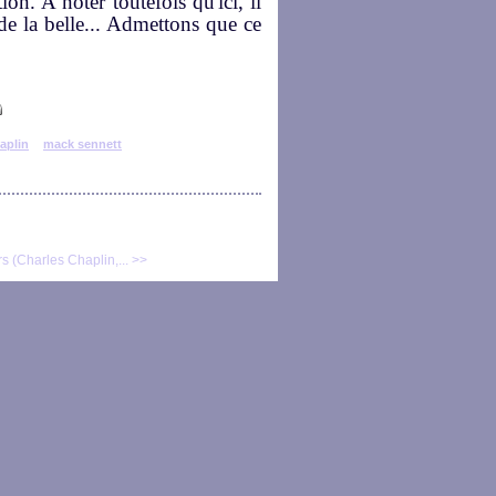
ion. A noter toutefois qu'ici, il
de la belle... Admettons que ce
aplin
mack sennett
s (Charles Chaplin,... >>