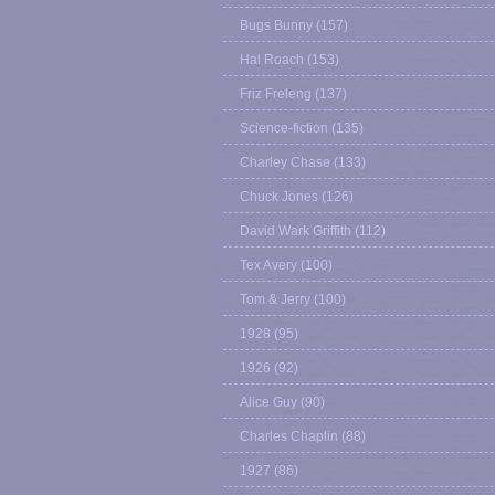
Bugs Bunny
(157)
Hal Roach
(153)
Friz Freleng
(137)
Science-fiction
(135)
Charley Chase
(133)
Chuck Jones
(126)
David Wark Griffith
(112)
Tex Avery
(100)
Tom & Jerry
(100)
1928
(95)
1926
(92)
Alice Guy
(90)
Charles Chaplin
(88)
1927
(86)