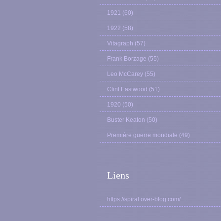
1921
(60)
1922
(58)
Vitagraph
(57)
Frank Borzage
(55)
Leo McCarey
(55)
Clint Eastwood
(51)
1920
(50)
Buster Keaton
(50)
Première guerre mondiale
(49)
Liens
https://spiral.over-blog.com/