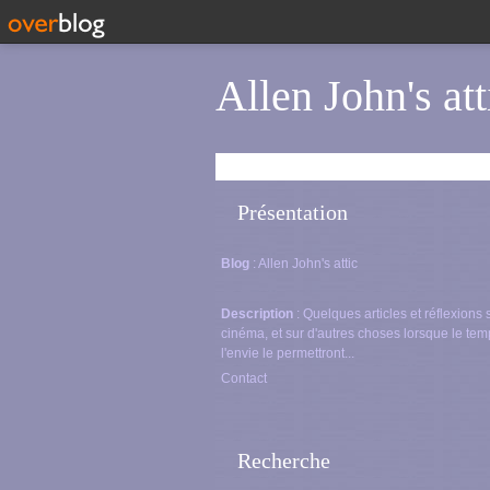
Allen John's att
Présentation
Blog
: Allen John's attic
Description
: Quelques articles et réflexions 
cinéma, et sur d'autres choses lorsque le tem
l'envie le permettront...
Contact
Recherche