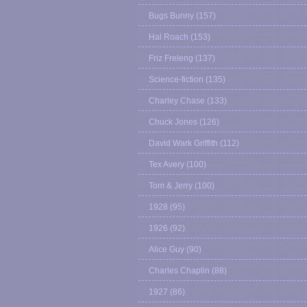
Bugs Bunny
(157)
Hal Roach
(153)
Friz Freleng
(137)
Science-fiction
(135)
Charley Chase
(133)
Chuck Jones
(126)
David Wark Griffith
(112)
Tex Avery
(100)
Tom & Jerry
(100)
1928
(95)
1926
(92)
Alice Guy
(90)
Charles Chaplin
(88)
1927
(86)