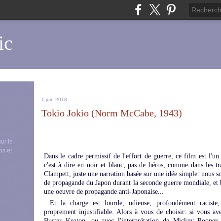
ic
1 juin 2018
Tokio Jokio (Norm McCabe, 1943)
sur le
ps et
Dans le cadre permissif de l'effort de guerre, ce film est l'u
c'est à dire en noir et blanc; pas de héros, comme dans les 
Clampett, juste une narration basée sur une idée simple: nous s
de propagande du Japon durant la seconde guerre mondiale, et b
une oeuvre de propagande anti-Japonaise...
...Et la charge est lourde, odieuse, profondément raciste, 
proprement injustifiable. Alors à vous de choisir: si vous a
Buster Keaton, ou avec l'interprétation de Mickey Roone