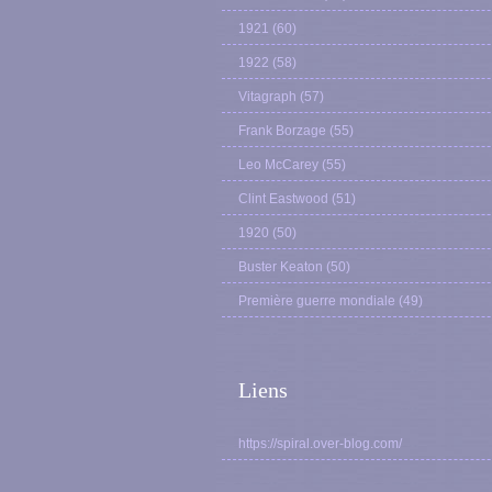
1921
(60)
1922
(58)
Vitagraph
(57)
Frank Borzage
(55)
Leo McCarey
(55)
Clint Eastwood
(51)
1920
(50)
Buster Keaton
(50)
Première guerre mondiale
(49)
Liens
https://spiral.over-blog.com/