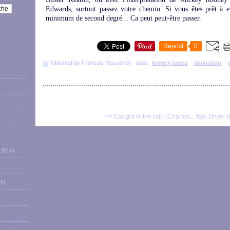
Edwards, surtout passez votre chemin. Si vous êtes prêt à en
minimum de second degré... Ca peut peut-être passer.
Repost
0
Published by François Massarelli
-
dans
looney tunes
animation
<< Caught in the rain (Charles...
Taxi Driver 
1924)
4)