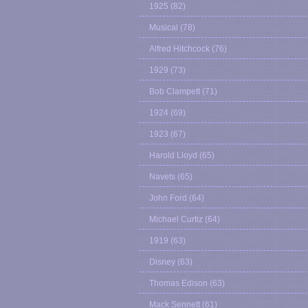
1925
(82)
Musical
(78)
Alfred Hitchcock
(76)
1929
(73)
Bob Clampett
(71)
1924
(69)
1923
(67)
Harold Lloyd
(65)
Navets
(65)
John Ford
(64)
Michael Curtiz
(64)
1919
(63)
Disney
(63)
Thomas Edison
(63)
Mack Sennett
(61)