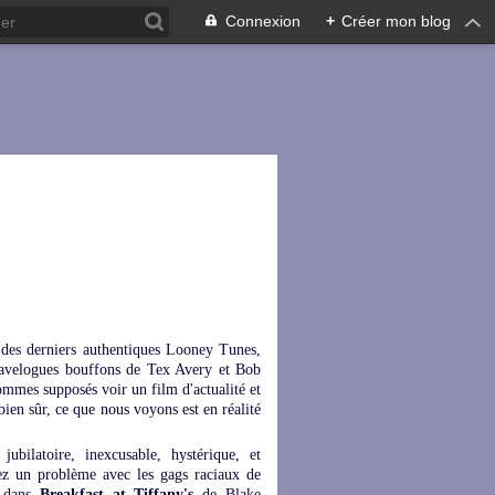
Connexion
+
Créer mon blog
n des derniers authentiques Looney Tunes,
travelogues bouffons de Tex Avery et Bob
ommes supposés voir un film d'actualité et
ien sûr, ce que nous voyons est en réalité
jubilatoire, inexcusable, hystérique, et
vez un problème avec les gags raciaux de
y dans
Breakfast at Tiffany's
de Blake