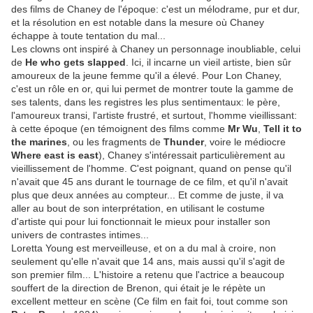
des films de Chaney de l'époque: c'est un mélodrame, pur et dur,
et la résolution en est notable dans la mesure où Chaney
échappe à toute tentation du mal...
Les clowns ont inspiré à Chaney un personnage inoubliable, celui
de
He who gets slapped
. Ici, il incarne un vieil artiste, bien sûr
amoureux de la jeune femme qu'il a élevé. Pour Lon Chaney,
c'est un rôle en or, qui lui permet de montrer toute la gamme de
ses talents, dans les registres les plus sentimentaux: le père,
l'amoureux transi, l'artiste frustré, et surtout, l'homme vieillissant:
à cette époque (en témoignent des films comme
Mr Wu
,
Tell it to
the marines
, ou les fragments de
Thunder
, voire le médiocre
Where east is east
), Chaney s'intéressait particulièrement au
vieillissement de l'homme. C'est poignant, quand on pense qu'il
n'avait que 45 ans durant le tournage de ce film, et qu'il n'avait
plus que deux années au compteur... Et comme de juste, il va
aller au bout de son interprétation, en utilisant le costume
d'artiste qui pour lui fonctionnait le mieux pour installer son
univers de contrastes intimes...
Loretta Young est merveilleuse, et on a du mal à croire, non
seulement qu'elle n'avait que 14 ans, mais aussi qu'il s'agit de
son premier film... L'histoire a retenu que l'actrice a beaucoup
souffert de la direction de Brenon, qui était je le répète un
excellent metteur en scène (Ce film en fait foi, tout comme son