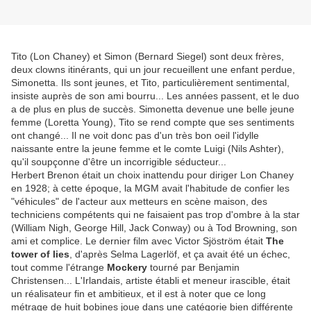
Tito (Lon Chaney) et Simon (Bernard Siegel) sont deux frères,
deux clowns itinérants, qui un jour recueillent une enfant perdue,
Simonetta. Ils sont jeunes, et Tito, particulièrement sentimental,
insiste auprès de son ami bourru... Les années passent, et le duo
a de plus en plus de succès. Simonetta devenue une belle jeune
femme (Loretta Young), Tito se rend compte que ses sentiments
ont changé... Il ne voit donc pas d'un très bon oeil l'idylle
naissante entre la jeune femme et le comte Luigi (Nils Ashter),
qu'il soupçonne d'être un incorrigible séducteur...
Herbert Brenon était un choix inattendu pour diriger Lon Chaney
en 1928; à cette époque, la MGM avait l'habitude de confier les
"véhicules" de l'acteur aux metteurs en scène maison, des
techniciens compétents qui ne faisaient pas trop d'ombre à la star
(William Nigh, George Hill, Jack Conway) ou à Tod Browning, son
ami et complice. Le dernier film avec Victor Sjöström était
The
tower of lies
, d'après Selma Lagerlöf, et ça avait été un échec,
tout comme l'étrange
Mockery
tourné par Benjamin
Christensen... L'Irlandais, artiste établi et meneur irascible, était
un réalisateur fin et ambitieux, et il est à noter que ce long
métrage de huit bobines joue dans une catégorie bien différente