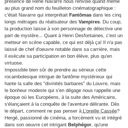
présence de René Navarre nous renvoie quand même
au plus grand nom du feuilleton cinématographique :
c'était Navarre qui interprétait
Fantômas
dans les cinq
longs métrages du réalisateur des
Vampires
. Du coup,
la production laisse à son personnage de détective une
part de mystère... Quant à Henri Desfontaines, c'est un
metteur en scène capable, ce qui est déjà ça! Il n'a pas
laissé de chef d'oeuvre notable dans sa carrière, mais
il exécute sa participation en bon élève, plus qu'en
virtuose.
Impossible bien sûr de prendre au sérieux cette
rocambolesque intrigue de fantôme mystérieux qui
hante la salle des "divinités barbares" du Louvre, mais
le bonheur modeste qui s'en dégage nous rappelle une
époque où les Européens, à la suite des Américains,
s'élançaient à la conquête de l'aventure délirante. Dès
le départ, comment ne pas penser à
L'oreille Cassée
?
Hergé, passionné de cinéma, a forcément vu et intégré
dans son oeuvre cet intrigant
Belphégor
, qu'une