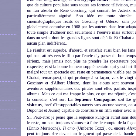
que de culture populaire sous toutes ses formes: télévision, mus
un fan absolu de René Goscinny, qui connaît les Astérix sou
particulièrement aiguisé. Son idée est toute simple:
cinématographiques récits de Goscinny et Uderzo, sans pou
globalement commise en 1968 par les auteurs dans leur adaptat
toute simple d'adhérer non seulement à l'oeuvre mais surtout à 
dans un script dont les grandes lignes sont déjà là. Et Chabat a
aucun plan indifférent...
Le résultat est superbe, d'abord, et satisfait aussi bien les fan
qui sont attirés vers le film par l'envie d'y passer du bon tem
sérieux, mais jamais non plus ne prendre les spectateurs pour 
respectée, et si la bonne humeur supplémentaire qui y est instil
malgré tout un spectacle qui reste en permanence visible par t
Chabat, remarquez), et qui prolonge à sa façon, vers le vingt-
Goscinny et d'Albert Uderzo, dont les ajouts sont souvent 
aventures supplémentaires des pirates sont elles parfois inspi
albums. Mais ce qui me frappe le plus, ce qui me réjouit, c'es
la comédie, c'est soit
La Septième Compagnie
, soit
Le g
visiteurs
, bref d'insupportables navets sans aucune saveur, on 
Dupontel et Jeunet) capable de construire un film entier avec ri
Si. Peut-être: je pense que la séquence kung-fu aurait sans do
le reste, on peut toujours s'amuser à faire le compte de la faç
(Ennio Morricone),
Ti amo
(Umberto Tozzi), ou encore
Alex
peut toujours rire devant un fragment qui passe de la bande