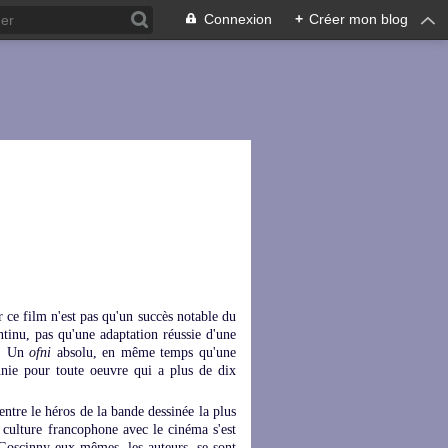
Connexion
+
Créer mon blog
ce film n'est pas qu'un succès notable du
tinu, pas qu'une adaptation réussie d'une
e. Un
ofni
absolu, en même temps qu'une
nnie pour toute oeuvre qui a plus de dix
ntre le héros de la bande dessinée la plus
a culture francophone avec le cinéma s'est
Goscinny eux-mêmes, les auteurs, se sont