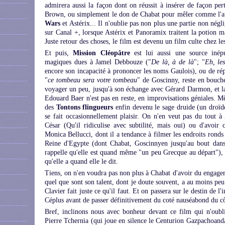
admirera aussi la façon dont on réussit à insérer de façon pe
Brown, ou simplement le don de Chabat pour mêler comme l'au
Wars
et Astérix... Il n'oublie pas non plus une partie non négl
sur Canal +, lorsque Astérix et Panoramix traitent la potion m
Juste retour des choses, le film est devenu un film culte chez les
Et puis,
Mission Cléopâtre
est lui aussi une source inép
magiques dues à Jamel Debbouze ("
De là, à de là
"; "
Eh, le
encore son incapacité à prononcer les noms Gaulois), ou de répl
"
ce tombeau sera votre tombeau
" de Goscinny, reste en bouch
voyager un peu, jusqu'à son échange avec Gérard Darmon, et l
Edouard Baer n'est pas en reste, en improvisations géniales.
des
Tontons flingueurs
enfin devenu le sage druide (un droïd
se fait occasionnellement plaisir. On n'en veut pas du tout à 
César (Qu'il ridiculise avec subtilité, mais oui) ou d'avoir 
Monica Bellucci, dont il a tendance à filmer les endroits ronds
Reine d'Egypte (dont Chabat, Goscinnyen jusqu'au bout dans 
rappelle qu'elle est quand même "un peu Grecque au départ"), ce
qu'elle a quand elle le dit.
Tiens, on n'en voudra pas non plus à Chabat d'avoir du engager
quel que sont son talent, dont je doute souvent, a au moins peu
Clavier fait juste ce qu'il faut. Et on passera sur le destin de 
Céplus avant de passer définitivement du coté nauséabond du c
Bref, inclinons nous avec bonheur devant ce film qui n'oub
Pierre Tchernia (qui joue en silence le Centurion Gazpachoanda