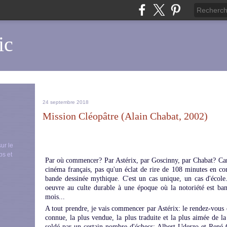
ic
24 septembre 2018
Mission Cléopâtre (Alain Chabat, 2002)
sur le
ps et
Par où commencer? Par Astérix, par Goscinny, par Chabat? Car 
cinéma français, pas qu'un éclat de rire de 108 minutes en con
bande dessinée mythique. C'est un cas unique, un cas d'écol
oeuvre au culte durable à une époque où la notoriété est ba
mois...
A tout prendre, je vais commencer par Astérix: le rendez-vous e
connue, la plus vendue, la plus traduite et la plus aimée de l
soldé par un certain nombre d'échecs: Albert Uderzo et René 