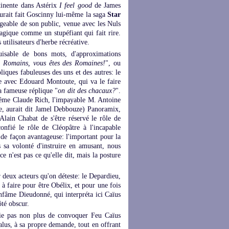
rtinente dans Astérix
I feel good
de James
rait fait Goscinny lui-même la saga
Star
igeable de son public, venue avec les Nuls
agique comme un stupéfiant qui fait rire.
 utilisateurs d'herbe récréative.
uisable de bons mots, d'approximations
s Romains, vous êtes des Romaines!
", ou
iques fabuleuses des uns et des autres: le
e avec Edouard Montoute, qui va le faire
a fameuse réplique "
on dit des chacaux?
".
 Même Claude Rich, l'impayable M. Antoine
e, aurait dit Jamel Debbouze) Panoramix,
Alain Chabat de s'être réservé le rôle de
confié le rôle de Cléopâtre à l'incapable
 de façon avantageuse: l'important pour la
sa volonté d'instruire en amusant, nous
 n'est pas ce qu'elle dit, mais la posture
 deux acteurs qu'on déteste: le Depardieu,
 à faire pour être Obélix, et pour une fois
l'infâme Dieudonné, qui interpréta ici Caïus
ôté obscur.
lie pas non plus de convoquer Feu Caïus
lus, à sa propre demande, tout en offrant