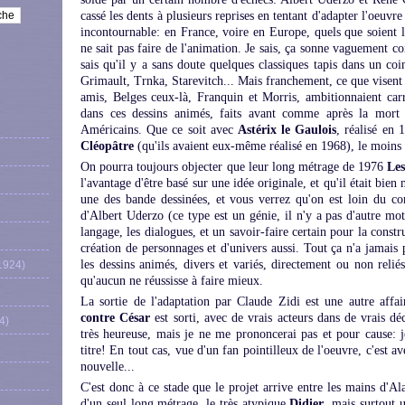
cassé les dents à plusieurs reprises en tentant d'adapter l'oeuvr
incontournable: en France, voire en Europe, quels que soient le
ne sait pas faire de l'animation. Je sais, ça sonne vaguement c
sais qu'il y a sans doute quelques classiques tapis dans un coi
Grimault, Trnka, Starevitch... Mais franchement, ce que visent
amis, Belges ceux-là, Franquin et Morris, ambitionnaient car
dans ces dessins animés, faits avant comme après la mort d
Américains. Que ce soit avec
Astérix le Gaulois
, réalisé en
Cléopâtre
(qu'ils avaient eux-même réalisé en 1968), le moins qu
On pourra toujours objecter que leur long métrage de 1976
Les
l'avantage d'être basé sur une idée originale, et qu'il était bien m
une des bande dessinées, et vous verrez qu'on est loin du co
d'Albert Uderzo (ce type est un génie, il n'y a pas d'autre mo
langage, les dialogues, et un savoir-faire certain pour la constr
création de personnages et d'univers aussi. Tout ça n'a jamais 
les dessins animés, divers et variés, directement ou non relié
1924)
qu'aucun ne réussisse à faire mieux.
La sortie de l'adaptation par Claude Zidi est une autre affa
contre César
est sorti, avec de vrais acteurs dans de vrais dé
4)
très heureuse, mais je ne me prononcerai pas et pour cause: je
titre! En tout cas, vue d'un fan pointilleux de l'oeuvre, c'est av
nouvelle...
C'est donc à ce stade que le projet arrive entre les mains d'Al
d'un seul long métrage, le très atypique
Didier
, mais surtout 