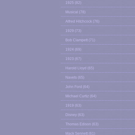
1925
(82)
Musical
(78)
Alfred Hitchcock
(76)
1929
(73)
Bob Clampett
(71)
1924
(69)
1923
(67)
Harold Lloyd
(65)
Navets
(65)
John Ford
(64)
Michael Curtiz
(64)
1919
(63)
Disney
(63)
Thomas Edison
(63)
Mack Sennett
(61)