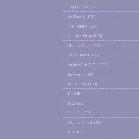
Bugs Bunny
(157)
Hal Roach
(153)
Friz Freleng
(137)
Science-fiction
(135)
Charley Chase
(133)
Chuck Jones
(126)
David Wark Griffith
(112)
Tex Avery
(100)
Tom & Jerry
(100)
1928
(95)
1926
(92)
Alice Guy
(90)
Charles Chaplin
(88)
1927
(86)