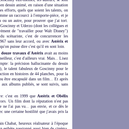
e en dessin animé, en raison d'une situation
s efforts, quels que soient les talents, on
omme un raccourci à l'emporte-pièce, et je
n ou un autre, pour prouver que j'ai tort.
 Goscinny et Uderzo (dont les collègues et
rément de "travailler pour Walt Disney")
u scénariste, c'est de concurrencer les
 1967 sans leur accord, ou avec
Astérix et
'on puisse dire c'est qu'il en sont loin.
 douze travaux d'Astérix
avait au moins
eilleur, c'est d'ailleurs vrai. Mais... Lisez
mpte: la précision hallucinante du dessin
t), le talent fabuleux de Goscinny pour le
uction en histoires de 44 planches, pour la
pu être encapsulé dans un film... Et après
s aux albums publiés, se sont suivis, sans
ire: c'est en 1999 que
Astérix et Obélix
cors. Un film dont la réputation n'est pas
 ne l'ai pas vu... pas envie, et ce dès le
ec une certaine hostilité que j'avais pris la
ain Chabat, heureux réalisateur à l'époque
un esthète passionné aussi bien de cinéma,