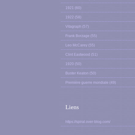
1921
(60)
1922
(58)
Vitagraph
(57)
Frank Borzage
(55)
Leo McCarey
(55)
Clint Eastwood
(51)
1920
(50)
Buster Keaton
(50)
Première guerre mondiale
(49)
Liens
https://spiral.over-blog.com/