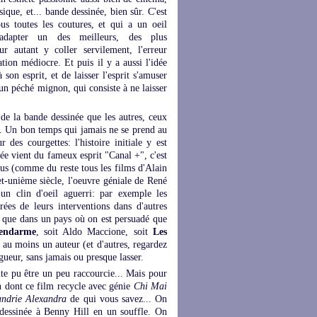
ique, et... bande dessinée, bien sûr. C'est
s toutes les coutures, et qui a un oeil
 adapter un des meilleurs, des plus
r autant y coller servilement, l'erreur
ion médiocre. Et puis il y a aussi l'idée
son esprit, et de laisser l'esprit s'amuser
 un péché mignon, qui consiste à ne laisser
s de la bande dessinée que les autres, ceux
ps. Un bon temps qui jamais ne se prend au
des courgettes: l'histoire initiale y est
lée vient du fameux esprit "Canal +", c'est
ous (comme du reste tous les films d'Alain
et-unième siècle, l'oeuvre géniale de René
un clin d'oeil aguerri: par exemple les
rées de leurs interventions dans d'autres
t que dans un pays où on est persuadé que
endarme
, soit Aldo Maccione, soit
Les
a au moins un auteur (et d'autres, regardez
gueur, sans jamais ou presque lasser.
ute pu être un peu raccourcie... Mais pour
on dont ce film recycle avec génie
Chi Mai
andrie Alexandra
de qui vous savez... On
 dessinée à Benny Hill en un souffle. On