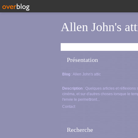
Allen John's att
Présentation
Blog
: Allen John's attic
Description
: Quelques articles et réflexions 
cinéma, et sur d'autres choses lorsque le tem
l'envie le permettront...
Contact
Recherche