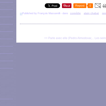
Repost
0
Published by François Massarelli
-
dans
comédie
alain chabat
re
<< Parle avec elle (Pedro Almodovar,...
Les sein