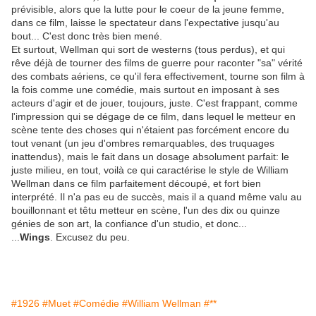
prévisible, alors que la lutte pour le coeur de la jeune femme,
dans ce film, laisse le spectateur dans l'expectative jusqu'au
bout... C'est donc très bien mené.
Et surtout, Wellman qui sort de westerns (tous perdus), et qui
rêve déjà de tourner des films de guerre pour raconter "sa" vérité
des combats aériens, ce qu'il fera effectivement, tourne son film à
la fois comme une comédie, mais surtout en imposant à ses
acteurs d'agir et de jouer, toujours, juste. C'est frappant, comme
l'impression qui se dégage de ce film, dans lequel le metteur en
scène tente des choses qui n'étaient pas forcément encore du
tout venant (un jeu d'ombres remarquables, des truquages
inattendus), mais le fait dans un dosage absolument parfait: le
juste milieu, en tout, voilà ce qui caractérise le style de William
Wellman dans ce film parfaitement découpé, et fort bien
interprété. Il n'a pas eu de succès, mais il a quand même valu au
bouillonnant et têtu metteur en scène, l'un des dix ou quinze
génies de son art, la confiance d'un studio, et donc...
...
Wings
. Excusez du peu.
#1926
#Muet
#Comédie
#William Wellman
#**