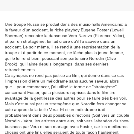
Une troupe Russe se produit dans des music-halls Américains; à
la faveur d'un accident, le riche playboy Eugene Foster (Lowell
Sherman) rencontre la danseuse Vera Narova (Florence Vidor),
et par un stratagème, lui fait croire qu'il l'a sauvée dans un
accident. Le soir même, il se rend à une représentation de la
troupe et à partir de ce moment, ne lâche plus la jeune femme,
qui le lui rend bien, poussant son partenaire Norodin (Clive
Brook), qui l'aime depuis longtemps, dans ses derniers
retranchements...
Ce synopsis ne rend pas justice au film, qui donne dans ce cas
l'impression d'être un mélodrame sans aucune saveur, alors
que... pour commencer, j'ai utilisé le terme de "stratagème"
concernant Foster, qui a plusieurs reprises dans le film tire
avantage de la gentillesse des autres pour se faire très bien voir.
Mais c'est aussi par un stratagème que Norodin fera changer sa
cote auprès de la belle Vera. Et si un mélodrame irait
probablement dans deux possibles directions (Soit vers un couple
Norodin - Vera, les artistes entre eux, soit vers l'abandon du show
business par Vera et son mariage avec Foster, car les meilleures
choses ont une fin), elles seraient de toute façon hautement