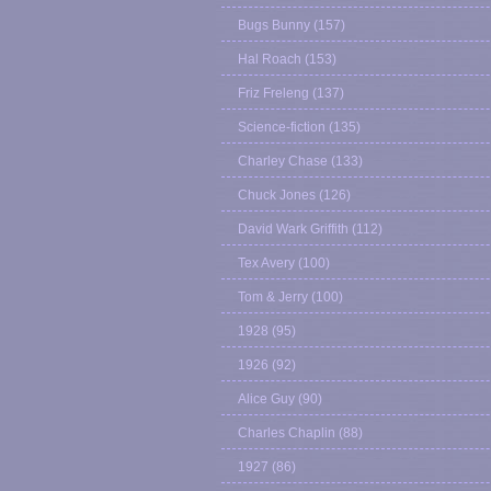
Bugs Bunny
(157)
Hal Roach
(153)
Friz Freleng
(137)
Science-fiction
(135)
Charley Chase
(133)
Chuck Jones
(126)
David Wark Griffith
(112)
Tex Avery
(100)
Tom & Jerry
(100)
1928
(95)
1926
(92)
Alice Guy
(90)
Charles Chaplin
(88)
1927
(86)