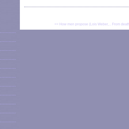
<< How men propose (Lois Weber,...
From death 