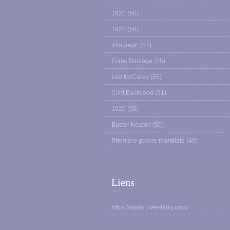
1921
(60)
1922
(58)
Vitagraph
(57)
Frank Borzage
(55)
Leo McCarey
(55)
Clint Eastwood
(51)
1920
(50)
Buster Keaton
(50)
Première guerre mondiale
(49)
Liens
https://spiral.over-blog.com/