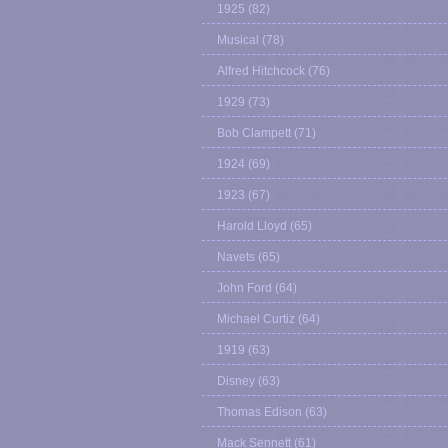
1925
(82)
Musical
(78)
Alfred Hitchcock
(76)
1929
(73)
Bob Clampett
(71)
1924
(69)
1923
(67)
Harold Lloyd
(65)
Navets
(65)
John Ford
(64)
Michael Curtiz
(64)
1919
(63)
Disney
(63)
Thomas Edison
(63)
Mack Sennett
(61)