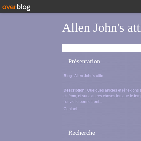
Allen John's att
Présentation
Blog
: Allen John's attic
Description
: Quelques articles et réflexions 
cinéma, et sur d'autres choses lorsque le tem
l'envie le permettront...
Contact
Recherche