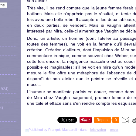
son atelier.
Très vite, il se rend compte que la jeune femme ferait u
haillons. Mais elle n'apprécie pas le résultat, et tente 
fois avec une belle robe. Il accepte et les deux tablea
en deux parties, se vendent. Mais si Vaughn atteint l
intéressé par Mira. celle-ci aimerait que Vaughn se déclar
Donc, un artiste, un homme (dont l'atelier au passag
toutes des femmes), ne voit en la femme qu'il devrai
création. Création d'ailleurs, dont l'impulsion de Mira s
commentaire ironique, comme souvent chez Weber, sur 
cette fois encore, la négligence masculine est au coeur 
possible et imaginables: s'il ne voit en mira qu'un mo
mesure le film offre une métaphore de l'absence de dé
disparaît de son atelier que le peintre se réveille 
muse...
1924)
L'humour se manifeste parfois en douce, comme dans 
de Mira chez Vaughn: sagement, promue femme de m
une toile et efface sans s'en rendre compte les esquisses 
4)
Repost
0
Published by François Massarelli
-
dans
lois weber
muet