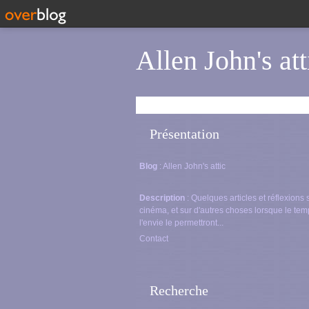
Allen John's att
Présentation
Blog
: Allen John's attic
Description
: Quelques articles et réflexions 
cinéma, et sur d'autres choses lorsque le tem
l'envie le permettront...
Contact
Recherche