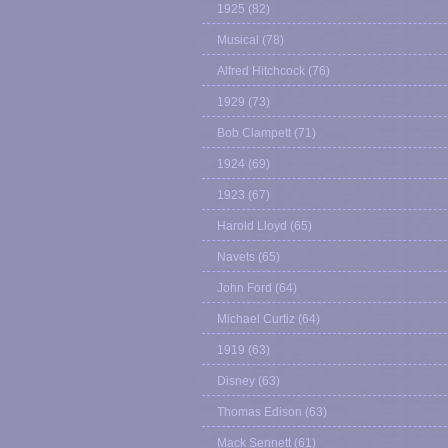
1925
(82)
Musical
(78)
Alfred Hitchcock
(76)
1929
(73)
Bob Clampett
(71)
1924
(69)
1923
(67)
Harold Lloyd
(65)
Navets
(65)
John Ford
(64)
Michael Curtiz
(64)
1919
(63)
Disney
(63)
Thomas Edison
(63)
Mack Sennett
(61)