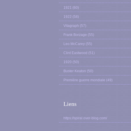
1921
(60)
1922
(58)
Vitagraph
(57)
Frank Borzage
(55)
Leo McCarey
(55)
Clint Eastwood
(51)
1920
(50)
Buster Keaton
(50)
Première guerre mondiale
(49)
Liens
https://spiral.over-blog.com/