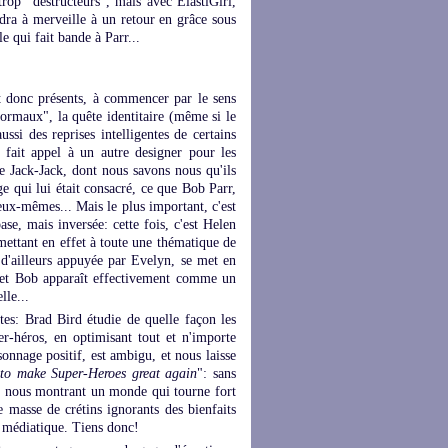
rop "destructeurs", mais avec ElastiGirl,
ndra à merveille à un retour en grâce sous
le qui fait bande à Parr...
 donc présents, à commencer par le sens
"normaux", la quête identitaire (même si le
ssi des reprises intelligentes de certains
 fait appel à un autre designer pour les
e Jack-Jack, dont nous savons nous qu'ils
ge qui lui était consacré, ce que Bob Parr,
 eux-mêmes... Mais le plus important, c'est
ase, mais inversée: cette fois, c'est Helen
mettant en effet à toute une thématique de
 d'ailleurs appuyée par Evelyn, se met en
 et Bob apparaît effectivement comme un
lle...
tes: Brad Bird étudie de quelle façon les
-héros, en optimisant tout et n'importe
onnage positif, est ambigu, et nous laisse
e to make Super-Heroes great again
": sans
en nous montrant un monde qui tourne fort
 masse de crétins ignorants des bienfaits
e médiatique. Tiens donc!