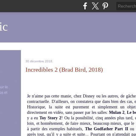
ic
30 décembre 2018
Incredibles 2 (Brad Bird, 2018)
sur le
ps et
Je n'aime pas cette manie, chez Disney ou les autres, de gâcher
contractuelle. D'ailleurs, on constatera que dans bien des cas,
Historique, la suite est purement et simplement un objet
directement en vidéo, sans passer par les salles:
Mulan 2
,
Le b
y a eu
Toy Story 2
! Ou la possibilité, cinq années plus tard,
loin, et honnêtement, de faire mieux, beaucoup mieux, que le f
à partir des exemples habituels,
The Godfather Part II
ou
après tout, qu'il y a suite et suite... Pourtant on n'attendait p