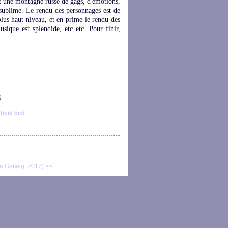
out une montagne russe de gags, d'émotions,
 sublime. Le rendu des personnages est de
 plus haut niveau, et en prime le rendu des
sique est splendide, etc etc. Pour finir,
brad bird
ta Gerwig, 2017) >>