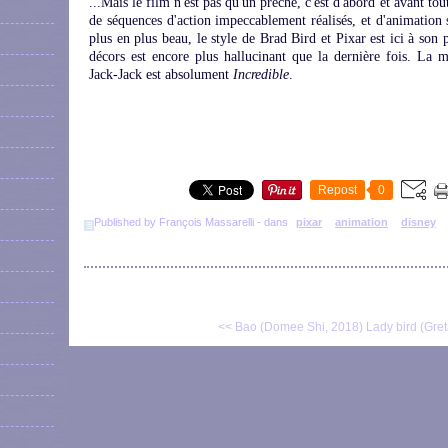
...Mais le film n'est pas qu'un prêche, c'est d'abord et avant t
de séquences d'action impeccablement réalisés, et d'animation
plus en plus beau, le style de Brad Bird et Pixar est ici à son
décors est encore plus hallucinant que la dernière fois. La mu
Jack-Jack est absolument
Incredible
.
Repost
0
Published by François Massarelli
-
dans
pixar
animation
disney
<< Bao (Domee Shi, 2018)
Lady bird (Gre