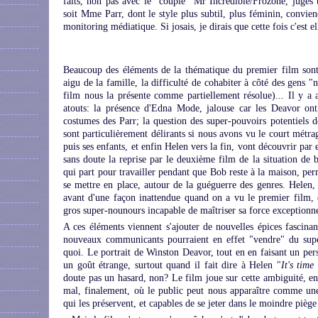
faits, non pas avec le "couple" Mr Incredible/Frozone, jugés t
soit Mme Parr, dont le style plus subtil, plus féminin, convie
monitoring médiatique. Si josais, je dirais que cette fois c'est el
Beaucoup des éléments de la thématique du premier film sont
aigu de la famille, la difficulté de cohabiter à côté des gens 
film nous la présente comme partiellement résolue)... Il y a au
atouts: la présence d'Edna Mode, jalouse car les Deavor ont
costumes des Parr; la question des super-pouvoirs potentiels d
sont particulièrement délirants si nous avons vu le court métra
puis ses enfants, et enfin Helen vers la fin, vont découvrir par
sans doute la reprise par le deuxième film de la situation de b
qui part pour travailler pendant que Bob reste à la maison, per
se mettre en place, autour de la guéguerre des genres. Helen,
avant d'une façon inattendue quand on a vu le premier film,
gros super-nounours incapable de maîtriser sa force exceptionne
A ces éléments viennent s'ajouter de nouvelles épices fascinan
nouveaux communicants pourraient en effet "vendre" du super
quoi. Le portrait de Winston Deavor, tout en en faisant un pers
un goût étrange, surtout quand il fait dire à Helen "
It's tim
doute pas un hasard, non? Le film joue sur cette ambiguité, 
mal, finalement, où le public peut nous apparaître comme une
qui les préservent, et capables de se jeter dans le moindre pièg