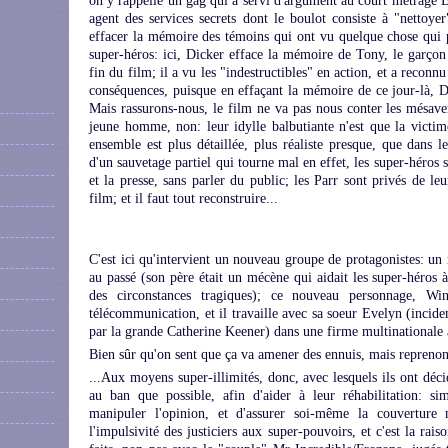
on y rappelle un gag qui a servi d'argument au court métrage B
agent des services secrets dont le boulot consiste à "nettoye
effacer la mémoire des témoins qui ont vu quelque chose qui po
super-héros: ici, Dicker efface la mémoire de Tony, le garçon 
fin du film; il a vu les "indestructibles" en action, et a reconn
conséquences, puisque en effaçant la mémoire de ce jour-là, Dc
Mais rassurons-nous, le film ne va pas nous conter les mésaven
jeune homme, non: leur idylle balbutiante n'est que la victime
ensemble est plus détaillée, plus réaliste presque, que dans l
d'un sauvetage partiel qui tourne mal en effet, les super-héros s
et la presse, sans parler du public; les Parr sont privés de l
film; et il faut tout reconstruire...
C'est ici qu'intervient un nouveau groupe de protagonistes: un 
au passé (son père était un mécène qui aidait les super-héros à
des circonstances tragiques); ce nouveau personnage, Win
télécommunication, et il travaille avec sa soeur Evelyn (incide
par la grande Catherine Keener) dans une firme multinationale 
Bien sûr qu'on sent que ça va amener des ennuis, mais reprenon
...Aux moyens super-illimités, donc, avec lesquels ils ont déc
au ban que possible, afin d'aider à leur réhabilitation: si
manipuler l'opinion, et d'assurer soi-même la couverture m
l'impulsivité des justiciers aux super-pouvoirs, et c'est la rais