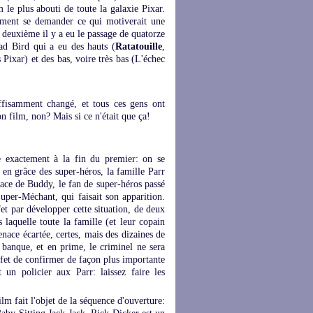
 le plus abouti de toute la galaxie Pixar.
iment se demander ce qui motiverait une
e deuxième il y a eu le passage de quatorze
rad Bird qui a eu des hauts (
Ratatouille
,
s Pixar) et des bas, voire très bas (L'échec
fisamment changé, et tous ces gens ont
 film, non? Mais si ce n'était que ça!
e exactement à la fin du premier: on se
 en grâce des super-héros, la famille Parr
ace de Buddy, le fan de super-héros passé
uper-Méchant, qui faisait son apparition.
t par développer cette situation, de deux
s laquelle toute la famille (et leur copain
nace écartée, certes, mais des dizaines de
banque, et en prime, le criminel ne sera
ffet de confirmer de façon plus importante
un policier aux Parr: laissez faire les
lm fait l'objet de la séquence d'ouverture: