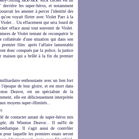
aby-Sitting Jack-Jack. Rick Dicker est un
r" derrière les super-héros, et notamment
urrait les amener à percer l'identité des
qu'on voyait flirter avec Violet Parr à la
u Violet... Un effacement qui sera lourd de
ker efface aussi tout souvenir de Violet.
tures de Violet tentant de reconquérir le
 collatérale d'une situation qui dans son
e premier film: après l'affaire lamentable
ont donc conspués par la police, la justice
eur maison qui a brûlé à la fin du premier
milliardaire enthousiaste avec un lien fort
 l'époque de leur gloire, et est mort dans
ston Deavor, est un spécialiste de la
mment, elle est délicieusement interprétée
aux moyens super-illimités...
s.
idé de contacter autant de super-héros mis
mple, dit Winston Deavor... Il suffit de
édiatique. Il s'agit aussi de contrôler
on pour laquelle les premiers essais seront