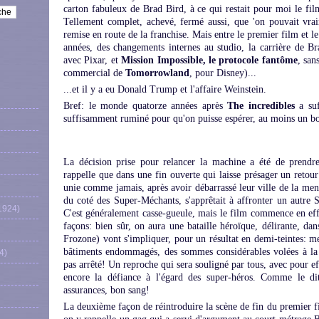
carton fabuleux de Brad Bird, à ce qui restait pour moi le film
Tellement complet, achevé, fermé aussi, que 'on pouvait vra
remise en route de la franchise. Mais entre le premier film et l
années, des changements internes au studio, la carrière de B
avec Pixar, et
Mission Impossible, le protocole fantôme
, san
commercial de
Tomorrowland
, pour Disney)...
...et il y a eu Donald Trump et l'affaire Weinstein.
Bref: le monde quatorze années après
The incredibles
a suf
suffisamment ruminé pour qu'on puisse espérer, au moins un bon
La décision prise pour relancer la machine a été de prendr
rappelle que dans une fin ouverte qui laisse présager un retour
unie comme jamais, après avoir débarrassé leur ville de la men
du coté des Super-Méchants, s'apprêtait à affronter un autre S
1924)
C'est généralement casse-gueule, mais le film commence en effe
façons: bien sûr, on aura une bataille héroïque, délirante, dan
Frozone) vont s'impliquer, pour un résultat en demi-teintes: me
bâtiments endommagés, des sommes considérables volées à la 
4)
pas arrêté! Un reproche qui sera souligné par tous, avec pour e
encore la défiance à l'égard des super-héros. Comme le dit 
assurances, bon sang!
La deuxième façon de réintroduire la scène de fin du premier fi