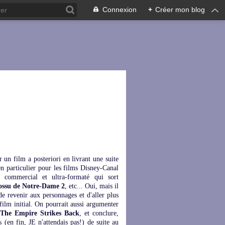
Connexion
+
Créer mon blog
 un film a posteriori en livrant une suite
 en particulier pour les films Disney-Canal
 commercial et ultra-formaté qui sort
ossu de Notre-Dame 2
, etc... Oui, mais il
 de revenir aux personnages et d'aller plus
ilm initial. On pourrait aussi argumenter
The Empire Strikes Back
, et conclure,
as (en fin, JE n'attendais pas!) de suite au