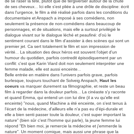
de se raser la tête, plutôt que de tergiverser autour de la chute
de ses cheveux... Ici elle s'est pliée à une drôle de discipline: écrit
dans l'urgence, le film a été réalisé parfois dans les conditions du
documentaire et Anspach a imposé à ses comédiens, non
seulement la présence de non-comédiens dans beaucoup de
personnages, et de situations, mais elle a surtout privilégié le
dialogue vivant sur le dialogue léché et peaufiné: d'où le
sentiment courant dans le film d'assister à des scènes qui sont un
premier jet. Ca sert totalement le film et son impression de
vérité... La situation des deux héros est souvent l'objet d'un
humour du quotidien, parfois contredit épisodiquement par un
conflit: c'est que Karin Viard doit non seulement interpréter une
femme malade, elle est aussi enceinte...
Belle entrée en matière dans l'univers parfois grave, parfois
burlesque, toujours touchant de Solveig Anspach,
Haut les
coeurs
va marquer durement sa filmographie, et reste un beau
film à regarder dans la douleur parfois... La cinéaste s'y raconte
et quand Emma, qui entend un con lui dire (il a vu qu'elle est
enceinte) "nous, quand Machine a été enceinte, on s'est tenus à
l'écart de la médecine, d'ailleurs elle n'a pas eu d'épi-durale et
elle a bien senti passer toute la douleur, c'est super important la
nature" (bien sûr c'est l'homme qui parle), la jeune femme lui
répond "Eh bien moi, je remercie la médecine et j'emmerde la
nature". Un moment comique, mais aussi une phrase que la