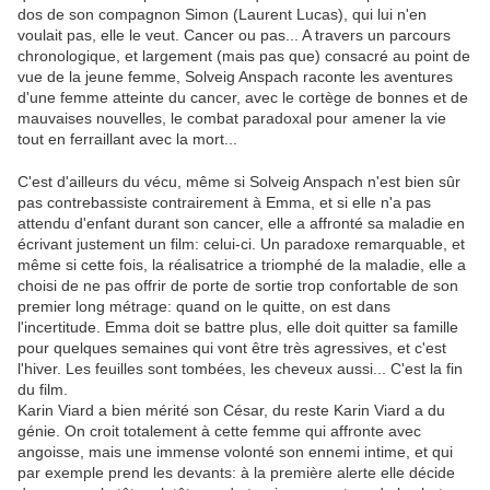
dos de son compagnon Simon (Laurent Lucas), qui lui n'en
voulait pas, elle le veut. Cancer ou pas... A travers un parcours
chronologique, et largement (mais pas que) consacré au point de
vue de la jeune femme, Solveig Anspach raconte les aventures
d'une femme atteinte du cancer, avec le cortège de bonnes et de
mauvaises nouvelles, le combat paradoxal pour amener la vie
tout en ferraillant avec la mort...
C'est d'ailleurs du vécu, même si Solveig Anspach n'est bien sûr
pas contrebassiste contrairement à Emma, et si elle n'a pas
attendu d'enfant durant son cancer, elle a affronté sa maladie en
écrivant justement un film: celui-ci. Un paradoxe remarquable, et
même si cette fois, la réalisatrice a triomphé de la maladie, elle a
choisi de ne pas offrir de porte de sortie trop confortable de son
premier long métrage: quand on le quitte, on est dans
l'incertitude. Emma doit se battre plus, elle doit quitter sa famille
pour quelques semaines qui vont être très agressives, et c'est
l'hiver. Les feuilles sont tombées, les cheveux aussi... C'est la fin
du film.
Karin Viard a bien mérité son César, du reste Karin Viard a du
génie. On croit totalement à cette femme qui affronte avec
angoisse, mais une immense volonté son ennemi intime, et qui
par exemple prend les devants: à la première alerte elle décide