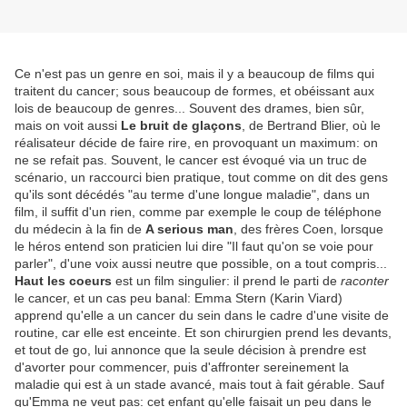
Ce n'est pas un genre en soi, mais il y a beaucoup de films qui
traitent du cancer; sous beaucoup de formes, et obéissant aux
lois de beaucoup de genres... Souvent des drames, bien sûr,
mais on voit aussi
Le bruit de glaçons
, de Bertrand Blier, où le
réalisateur décide de faire rire, en provoquant un maximum: on
ne se refait pas. Souvent, le cancer est évoqué via un truc de
scénario, un raccourci bien pratique, tout comme on dit des gens
qu'ils sont décédés "au terme d'une longue maladie", dans un
film, il suffit d'un rien, comme par exemple le coup de téléphone
du médecin à la fin de
A serious man
, des frères Coen, lorsque
le héros entend son praticien lui dire "Il faut qu'on se voie pour
parler", d'une voix aussi neutre que possible, on a tout compris...
Haut les coeurs
est un film singulier: il prend le parti de
raconter
le cancer, et un cas peu banal: Emma Stern (Karin Viard)
apprend qu'elle a un cancer du sein dans le cadre d'une visite de
routine, car elle est enceinte. Et son chirurgien prend les devants,
et tout de go, lui annonce que la seule décision à prendre est
d'avorter pour commencer, puis d'affronter sereinement la
maladie qui est à un stade avancé, mais tout à fait gérable. Sauf
qu'Emma ne veut pas: cet enfant qu'elle faisait un peu dans le