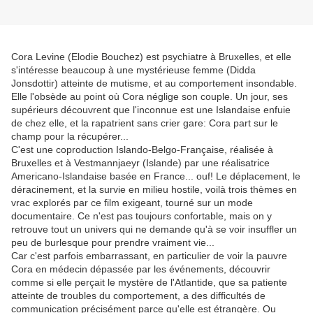
Cora Levine (Elodie Bouchez) est psychiatre à Bruxelles, et elle
s'intéresse beaucoup à une mystérieuse femme (Didda
Jonsdottir) atteinte de mutisme, et au comportement insondable.
Elle l'obsède au point où Cora néglige son couple. Un jour, ses
supérieurs découvrent que l'inconnue est une Islandaise enfuie
de chez elle, et la rapatrient sans crier gare: Cora part sur le
champ pour la récupérer...
C'est une coproduction Islando-Belgo-Française, réalisée à
Bruxelles et à Vestmannjaeyr (Islande) par une réalisatrice
Americano-Islandaise basée en France... ouf! Le déplacement, le
déracinement, et la survie en milieu hostile, voilà trois thèmes en
vrac explorés par ce film exigeant, tourné sur un mode
documentaire. Ce n'est pas toujours confortable, mais on y
retrouve tout un univers qui ne demande qu'à se voir insuffler un
peu de burlesque pour prendre vraiment vie...
Car c'est parfois embarrassant, en particulier de voir la pauvre
Cora en médecin dépassée par les événements, découvrir
comme si elle perçait le mystère de l'Atlantide, que sa patiente
atteinte de troubles du comportement, a des difficultés de
communication précisément parce qu'elle est étrangère. Ou