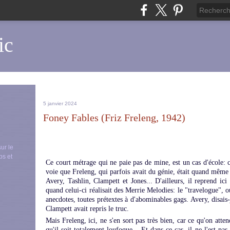
ic
5 janvier 2024
Foney Fables (Friz Freleng, 1942)
sur le
ps et
Ce court métrage qui ne paie pas de mine, est un cas d'école: c
voie que Freleng, qui parfois avait du génie, était quand même 
Avery, Tashlin, Clampett et Jones... D'ailleurs, il reprend ic
quand celui-ci réalisait des Merrie Melodies: le "travelogue", 
anecdotes, toutes prétextes à d'abominables gags. Avery, disais-je
Clampett avait repris le truc.
Mais Freleng, ici, ne s'en sort pas très bien, car ce qu'on att
qu'il soit totalement loufoque... Et dans ce cas, il ne l'est pa