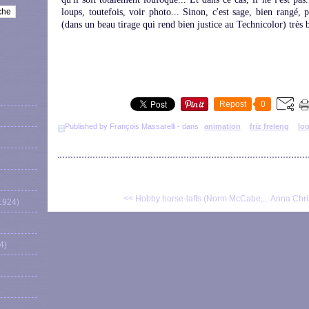
loups, toutefois, voir photo... Sinon, c'est sage, bien rangé,
(dans un beau tirage qui rend bien justice au Technicolor) très b
Repost
0
Published by François Massarelli
-
dans
animation
friz freleng
lo
<< Hobby horse-laffs (Norm McCabe,...
Anna Chris
1924)
4)