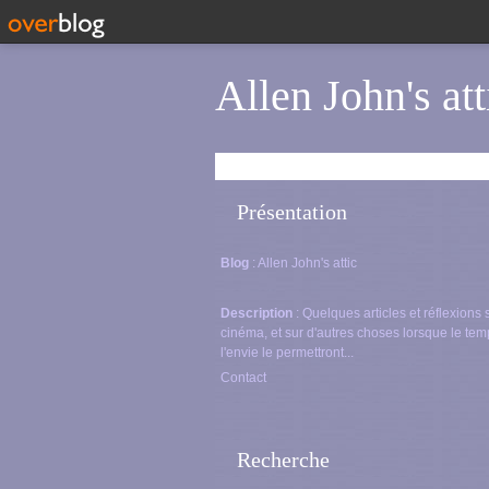
Allen John's att
Présentation
Blog
: Allen John's attic
Description
: Quelques articles et réflexions 
cinéma, et sur d'autres choses lorsque le tem
l'envie le permettront...
Contact
Recherche