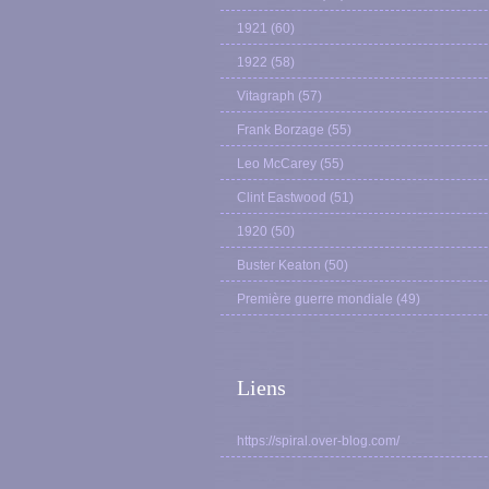
1921
(60)
1922
(58)
Vitagraph
(57)
Frank Borzage
(55)
Leo McCarey
(55)
Clint Eastwood
(51)
1920
(50)
Buster Keaton
(50)
Première guerre mondiale
(49)
Liens
https://spiral.over-blog.com/