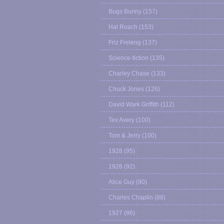
Bugs Bunny
(157)
Hal Roach
(153)
Friz Freleng
(137)
Science-fiction
(135)
Charley Chase
(133)
Chuck Jones
(126)
David Wark Griffith
(112)
Tex Avery
(100)
Tom & Jerry
(100)
1928
(95)
1926
(92)
Alice Guy
(90)
Charles Chaplin
(88)
1927
(86)