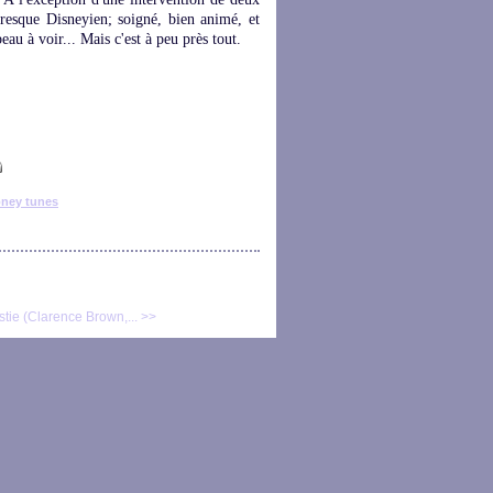
 presque Disneyien; soigné, bien animé, et
eau à voir... Mais c'est à peu près tout.
oney tunes
tie (Clarence Brown,... >>