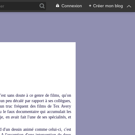
Connexion
+
Créer mon blog
'est sans doute à ce genre de films, qu'on
un peu décalé par rapport à ses collègues,
i un truc fréquent des films de Tex Avery
ou le faux documentaire qui accumulait les
, en avait fait l'une de ses spécialités, et
end d'un dessin animé comme celui-ci, c'est
s. A l'exception d'une intervention de deux