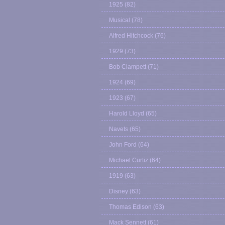
1925
(82)
Musical
(78)
Alfred Hitchcock
(76)
1929
(73)
Bob Clampett
(71)
1924
(69)
1923
(67)
Harold Lloyd
(65)
Navets
(65)
John Ford
(64)
Michael Curtiz
(64)
1919
(63)
Disney
(63)
Thomas Edison
(63)
Mack Sennett
(61)