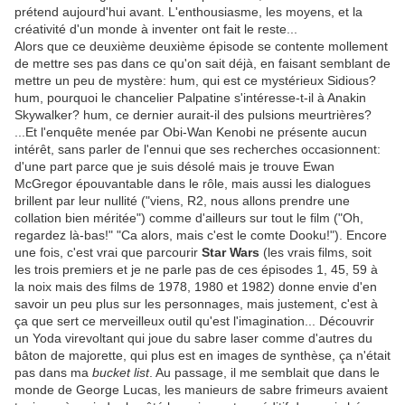
prétend aujourd'hui avant. L'enthousiasme, les moyens, et la
créativité d'un monde à inventer ont fait le reste...
Alors que ce deuxième deuxième épisode se contente mollement
de mettre ses pas dans ce qu'on sait déjà, en faisant semblant de
mettre un peu de mystère: hum, qui est ce mystérieux Sidious?
hum, pourquoi le chancelier Palpatine s'intéresse-t-il à Anakin
Skywalker? hum, ce dernier aurait-il des pulsions meurtrières?
...Et l'enquête menée par Obi-Wan Kenobi ne présente aucun
intérêt, sans parler de l'ennui que ses recherches occasionnent:
d'une part parce que je suis désolé mais je trouve Ewan
McGregor épouvantable dans le rôle, mais aussi les dialogues
brillent par leur nullité ("viens, R2, nous allons prendre une
collation bien méritée") comme d'ailleurs sur tout le film ("Oh,
regardez là-bas!" "Ca alors, mais c'est le comte Dooku!"). Encore
une fois, c'est vrai que parcourir
Star Wars
(les vrais films, soit
les trois premiers et je ne parle pas de ces épisodes 1, 45, 59 à
la noix mais des films de 1978, 1980 et 1982) donne envie d'en
savoir un peu plus sur les personnages, mais justement, c'est à
ça que sert ce merveilleux outil qu'est l'imagination... Découvrir
un Yoda virevoltant qui joue du sabre laser comme d'autres du
bâton de majorette, qui plus est en images de synthèse, ça n'était
pas dans ma
bucket list
. Au passage, il me semblait que dans le
monde de George Lucas, les manieurs de sabre frimeurs avaient