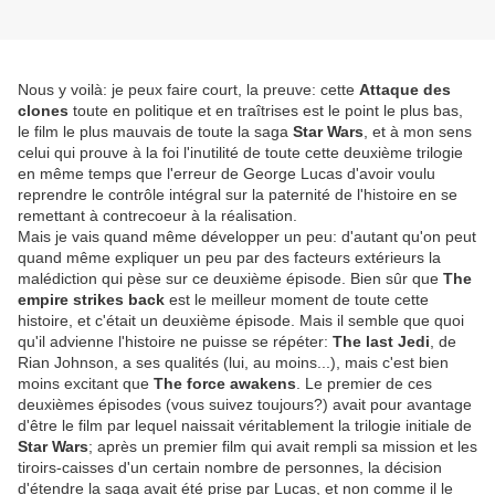
Nous y voilà: je peux faire court, la preuve: cette
Attaque des
clones
toute en politique et en traîtrises est le point le plus bas,
le film le plus mauvais de toute la saga
Star Wars
, et à mon sens
celui qui prouve à la foi l'inutilité de toute cette deuxième trilogie
en même temps que l'erreur de George Lucas d'avoir voulu
reprendre le contrôle intégral sur la paternité de l'histoire en se
remettant à contrecoeur à la réalisation.
Mais je vais quand même développer un peu: d'autant qu'on peut
quand même expliquer un peu par des facteurs extérieurs la
malédiction qui pèse sur ce deuxième épisode. Bien sûr que
The
empire strikes back
est le meilleur moment de toute cette
histoire, et c'était un deuxième épisode. Mais il semble que quoi
qu'il advienne l'histoire ne puisse se répéter:
The last Jedi
, de
Rian Johnson, a ses qualités (lui, au moins...), mais c'est bien
moins excitant que
The force awakens
. Le premier de ces
deuxièmes épisodes (vous suivez toujours?) avait pour avantage
d'être le film par lequel naissait véritablement la trilogie initiale de
Star Wars
; après un premier film qui avait rempli sa mission et les
tiroirs-caisses d'un certain nombre de personnes, la décision
d'étendre la saga avait été prise par Lucas, et non comme il le