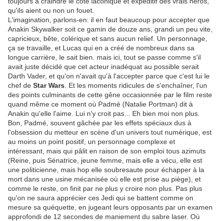
toujours à craindre le côté laconique et expéditif des vrais héros,
qu'ils aient ou non un fouet.
L'imagination, parlons-en: il en faut beaucoup pour accepter que
Anakin Skywalker soit ce gamin de douze ans, grandi un peu vite,
capricieux, bête, colérique et sans aucun relief. Un personnage,
ça se travaille, et Lucas qui en a créé de nombreux dans sa
longue carrière, le sait bien. mais ici, tout se passe comme s'il
avait juste décidé que cet acteur inadéquat au possible serait
Darth Vader, et qu'on n'avait qu'à l'accepter parce que c'est lui le
chef de
Star Wars
. Et les moments ridicules de s'enchaîner, l'un
des points culminants de cette gêne occasionnée par le film reste
quand même ce moment où Padmé (Natalie Portman) dit à
Anakin qu'elle l'aime. Lui n'y croit pas... Eh bien moi non plus.
Bon, Padmé, souvent gâchée par les effets spéciaux dus à
l'obsession du metteur en scène d'un univers tout numérique, est
au moins un point positif, un personnage complexe et
intéressant, mais qui pâlit en raison de son emploi tous azimuts
(Reine, puis Sénatrice, jeune femme, mais elle a vécu, elle est
une politicienne, mais hop elle soubresaute pour échapper à la
mort dans une usine mécanisée où elle est prise au piège), et
comme le reste, on finit par ne plus y croire non plus. Pas plus
qu'on ne saura apprécier ces Jedi qui se battent comme on
mesure sa quéquette, en jugeant leurs opposants par un examen
approfondi de 12 secondes de maniement du sabre laser. Où