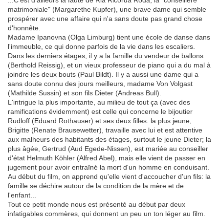
...C'est d'ailleurs la faute de Ria Ricorda Roda, la "conseillère
matrimoniale" (Margarethe Kupfer), une brave dame qui semble
prospérer avec une affaire qui n'a sans doute pas grand chose
d'honnête.
Madame Ipanovna (Olga Limburg) tient une école de danse dans
l'immeuble, ce qui donne parfois de la vie dans les escaliers.
Dans les derniers étages, il y a la famille du vendeur de ballons
(Berthold Reissig), et un vieux professeur de piano qui a du mal à
joindre les deux bouts (Paul Bildt). Il y a aussi une dame qui a
sans doute connu des jours meilleurs, madame Von Volgast
(Mathilde Sussin) et son fils Dieter (Andreas Bull).
L'intrigue la plus importante, au milieu de tout ça (avec des
ramifications évidemment) est celle qui concerne le bijoutier
Rudloff (Eduard Rothauser) et ses deux filles: la plus jeune,
Brigitte (Renate Brausewetter), travaille avec lui et est attentive
aux malheurs des habitants des étages, surtout le jeune Dieter; la
plus âgée, Gertrud (Aud Egede-Nissen), est mariée au conseiller
d'état Helmuth Köhler (Alfred Abel), mais elle vient de passer en
jugement pour avoir entraîné la mort d'un homme en conduisant.
Au début du film, on apprend qu'elle vient d'accoucher d'un fils: la
famille se déchire autour de la condition de la mère et de
l'enfant...
Tout ce petit monde nous est présenté au début par deux
infatigables commères, qui donnent un peu un ton léger au film.