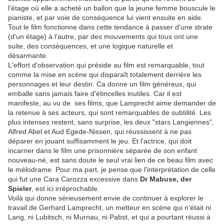
l'étage où elle a acheté un ballon que la jeune femme bouscule le
pianiste, et par voie de conséquence lui vient ensuite en aide.
Tout le film fonctionne dans cette tendance à passer d'une strate
(d'un étage) à l'autre, par des mouvements qui tous ont une
suite, des conséquences, et une logique naturelle et
désarmante.
L'effort d'observation qui préside au film est remarquable, tout
comme la mise en scène qui disparaît totalement derrière les
personnages et leur destin. Ca donne un film généreux, qui
emballe sans jamais faire d'étincelles inutiles. Car il est
manifeste, au vu de ses films, que Lamprecht aime demander de
la retenue à ses acteurs, qui sont remarquables de subtilité. Les
plus intenses restent, sans surprise, les deux "stars Langiennes",
Alfred Abel et Aud Egede-Nissen, qui réussissent à ne pas
déparer en jouant suffisamment le jeu. Et l'actrice, qui doit
incarner dans le film une prisonnière séparée de son enfant
nouveau-né, est sans doute le seul vrai lien de ce beau film avec
le mélodrame. Pour ma part, je pense que l'interprétation de celle
qui fut une Cara Carozza excessive dans
Dr Mabuse, der
Spieler
, est ici irréprochable.
Voilà qui donne sérieusement envie de continuer à explorer le
travail de Gerhard Lamprecht, un metteur en scène qui n'était ni
Lang, ni Lubitsch, ni Murnau, ni Pabst, et qui a pourtant réussi à