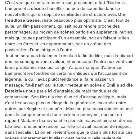
C'est vrai que contrairement à son précédent effort "Berlinois",
Lamprecht a décidé d'insuffler un peu de comédie dans ce
nouvel effort qui en dépit de similitudes de structure avec
Die
freudlose Gasse
, reste beaucoup plus optimiste. C'est, tout de
suite, un film passionnant, qui sait nous rendre proche des
personnages, au moyen de scènes parfois en apparence inutiles,
mais qui toutes participent d'un ensemble, soit en faisant le lien
entre les êtres et les appartements, soit en créant des
passerelles d'une intrigue à l'autre.
Tout ne sera pas totalement résolu à la fin du film, mais la plupart
des personnages vont évoluer, et beaucoup d'entre eux vont voir
leurs problèmes résolus: ce qui n'a pas manqué d'attirer sur
Lamprecht les foudres de certains critiques qui l'accusaient de
légèreté, là où il avait plutôt tendance à faire passer un
message, fut-il naïf: car le futur metteur en scène d'
Emil und die
Detektive
nous parle ici d'entraide, de main tendue et de
compassion. Son film n'a rien d'un cri d'alarme politique, mais
c'est beaucoup plus un éloge de la générosité, incarnée entre
autres par Brigitte et son père. Mais on peut aussi voir cet aspect
dans le comportement d'une ballerine anonyme, qui met en
rapport Madame Ipanovna et le pianiste, sauvant ainsi ce dernier.
Elle avait une bonne raison, car elle lui avait manqué de respect
dans l'escalier. Et on en revient à ce que je disais plus tôt sur ces
scènes apparemment inutiles: c'est parce qu'elle revient de