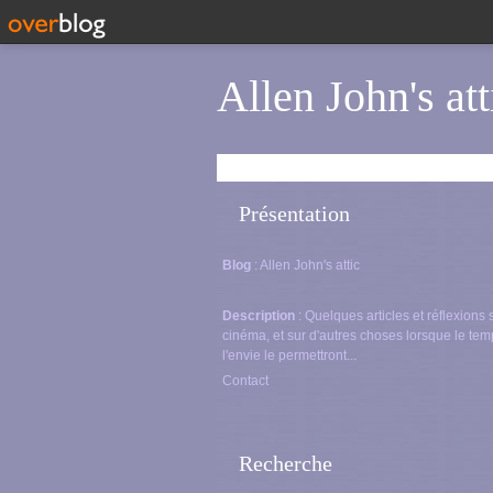
Allen John's att
Présentation
Blog
: Allen John's attic
Description
: Quelques articles et réflexions 
cinéma, et sur d'autres choses lorsque le tem
l'envie le permettront...
Contact
Recherche