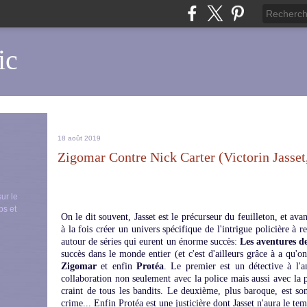
ic
18 août 2019
Zigomar Contre Nick Carter (Victorin Jasset
sur le
ps et
On le dit souvent, Jasset est le précurseur du feuilleton, et ava
à la fois créer un univers spécifique de l'intrigue policière à r
autour de séries qui eurent un énorme succès:
Les aventures d
succès dans le monde entier (et c'est d'ailleurs grâce à a qu'o
Zigomar
et enfin
Protéa
. Le premier est un détective à l'anc
collaboration non seulement avec la police mais aussi avec la p
craint de tous les bandits. Le deuxième, plus baroque, est s
crime... Enfin Protéa est une justicière dont Jasset n'aura le tem