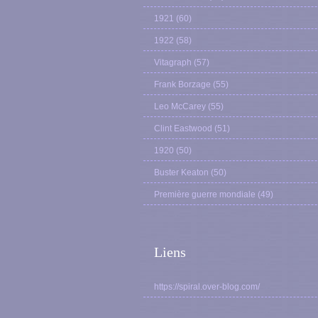
1921
(60)
1922
(58)
Vitagraph
(57)
Frank Borzage
(55)
Leo McCarey
(55)
Clint Eastwood
(51)
1920
(50)
Buster Keaton
(50)
Première guerre mondiale
(49)
Liens
https://spiral.over-blog.com/