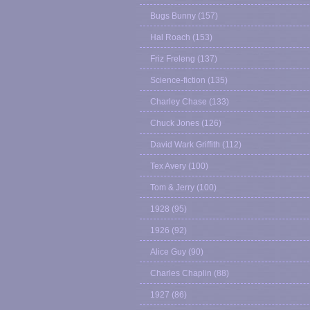
Bugs Bunny
(157)
Hal Roach
(153)
Friz Freleng
(137)
Science-fiction
(135)
Charley Chase
(133)
Chuck Jones
(126)
David Wark Griffith
(112)
Tex Avery
(100)
Tom & Jerry
(100)
1928
(95)
1926
(92)
Alice Guy
(90)
Charles Chaplin
(88)
1927
(86)