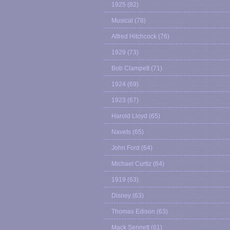
1925
(82)
Musical
(78)
Alfred Hitchcock
(76)
1929
(73)
Bob Clampett
(71)
1924
(69)
1923
(67)
Harold Lloyd
(65)
Navets
(65)
John Ford
(64)
Michael Curtiz
(64)
1919
(63)
Disney
(63)
Thomas Edison
(63)
Mack Sennett
(61)