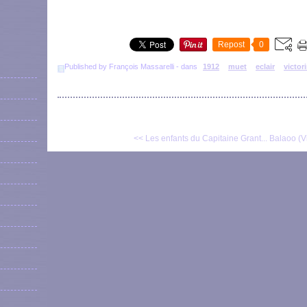
Repost
0
Published by François Massarelli
-
dans
1912
muet
eclair
victor
<< Les enfants du Capitaine Grant...
Balaoo (Vi