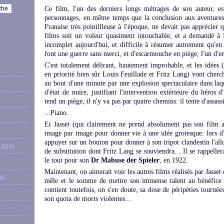
Ce film, l'un des derniers longs métrages de son auteur, es
personnages, en même temps que la conclusion aux aventure
Franaise très pointilleuse à l'époque, ne devait pas apprécier 
films soit un voleur quasiment intouchable, et a demandé à 
incomplet aujourd'hui, et difficile à résumer autrement qu'e
font une guerre sans merci, et d'escarmouche en piège, l'un d'en
C'est totalement délirant, hautement improbable, et les idées (
en priorité bien sûr Louis Feuillade et Fritz Lang) vont cherch
au bout d'une minute par une explosion spectaculaire dans la
d'état de nuire, justifiant l'intervention extérieure du héros
tend un piège, il n'y va pas par quatre chemins: il tente d'assass
...Piano.
Et Jasset (qui clairement ne prend absolument pas son film au
image par image pour donner vie à une idée grotesque: lors d
appuyer sur un bouton pour donner à son tripot clandestin l'all
1924)
de substitution dont Fritz Lang se souviendra... Il se rappeller
le tout pour son
Dr Mabuse der Spieler
, en 1922.
Maintenant, on aimerait voir les autres films réalisés par Jasset
4)
mêle et le somme de mettre son immense talent au bénéfice d
contient toutefois, on s'en doute, sa dose de péripéties tourné
son quota de morts violentes...