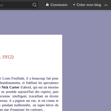
Connexion
+
Créer mon blog
, 1912)
nt Louis Feuillade, il a beaucoup fait pour
ebondissements, et fidéliser les spectateurs
e Nick Carter
d'abord, qui eut un énorme
n en possède aujourd'hui des copies), puis
ienne: intelligent, travaillant en étroite
resse, il a pignon sur rue, et est connu et
on pendant malhonnête, un super-héros du
ps que d'esquisser les contours...