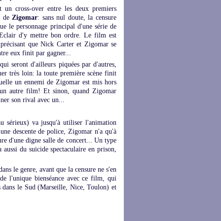
t un cross-over entre les deux premiers
s de
Zigomar
: sans nul doute, la censure
que le personnage principal d'une série de
Eclair d'y mettre bon ordre. Le film est
n précisant que Nick Carter et Zigomar se
tre eux finit par gagner...
qui seront d'ailleurs piquées par d'autres,
er très loin: la toute première scène finit
quelle un ennemi de Zigomar est mis hors
 d'un autre film! Et sinon, quand Zigomar
iner son rival avec un...
 sérieux) va jusqu'à utiliser l'animation
'une descente de police, Zigomar n'a qu'à
ure d'une digne salle de concert... Un type
a aussi du suicide spectaculaire en prison,
 dans le genre, avant que la censure ne s'en
e l'unique bienséance avec ce film, qui
es dans le Sud (Marseille, Nice, Toulon) et