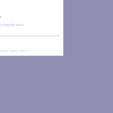
in-hyppolite jasset
ctorin Jasset, 1913) >>