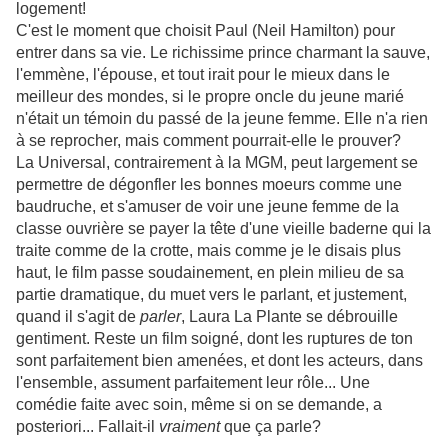
logement!
C'est le moment que choisit Paul (Neil Hamilton) pour
entrer dans sa vie. Le richissime prince charmant la sauve,
l'emmène, l'épouse, et tout irait pour le mieux dans le
meilleur des mondes, si le propre oncle du jeune marié
n'était un témoin du passé de la jeune femme. Elle n'a rien
à se reprocher, mais comment pourrait-elle le prouver?
La Universal, contrairement à la MGM, peut largement se
permettre de dégonfler les bonnes moeurs comme une
baudruche, et s'amuser de voir une jeune femme de la
classe ouvrière se payer la tête d'une vieille baderne qui la
traite comme de la crotte, mais comme je le disais plus
haut, le film passe soudainement, en plein milieu de sa
partie dramatique, du muet vers le parlant, et justement,
quand il s'agit de
parler
, Laura La Plante se débrouille
gentiment. Reste un film soigné, dont les ruptures de ton
sont parfaitement bien amenées, et dont les acteurs, dans
l'ensemble, assument parfaitement leur rôle... Une
comédie faite avec soin, même si on se demande, a
posteriori... Fallait-il
vraiment
que ça parle?