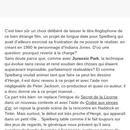
C'est bien sûr un choix délibéré de laisser le titre Anglophone de
ce bien étrange film, un projet de longue date pour Spielberg qui
avait d'ailleurs exorcisé sa frustration de ne pouvoir le réaliser, en
créant en 1980 le personnage d'Indiana Jones. D'où une
question: pourquoi revenir à la charge?
Sans doute parce que, comme avec
Jurassic Park
, la technique
qui évolue sans cesse et rend soudain des choses qui étaient
auparavant impossible, parfaitement réalisables? Et comme
Spielberg voulait animer tant que faire se peut les dessins
d'Hergé, il est donc revenu à ce projet et avec l'aide non
négligeable de Peter Jackson, co-producteur et quasi co-auteur, il
a donc donné vie à ce projet insensé...
Ca part très bien: on replace l'intrigue du
Secret de la Licorne
dans un nouveau contexte et avec l'aide du
Crabe aux pinces
d'or
, on rejoue la grande scène de la rencontre en Haddock et
Tintin. Mais surtout, le début est très proche d'Hergé, qui apparaît
dans un petit rôle... Spielberg table comme il le fait toujours sur
des jeux de regards, le générique nous prévient qu'il sera