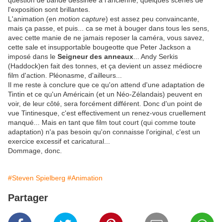
question de bande dessinée à l'ancienne, quelques scènes de
l'exposition sont brillantes.
L'animation (en
motion capture
) est assez peu convaincante,
mais ça passe, et puis... ca se met à bouger dans tous les sens,
avec cette manie de ne jamais reposer la caméra, vous savez,
cette sale et insupportable bougeotte que Peter Jackson a
imposé dans le
Seigneur des anneaux
... Andy Serkis
(Haddock)en fait des tonnes, et ça devient un assez médiocre
film d'action. Pléonasme, d'ailleurs...
Il me reste à conclure que ce qu'on attend d'une adaptation de
Tintin et ce qu'un Américain (et un Néo-Zélandais) peuvent en
voir, de leur côté, sera forcément différent. Donc d'un point de
vue Tintinesque, c'est effectivement un renez-vous cruellement
manqué... Mais en tant que film tout court (qui comme toute
adaptation) n'a pas besoin qu'on connaisse l'original, c'est un
exercice excessif et caricatural...
Dommage, donc.
#Steven Spielberg
#Animation
Partager