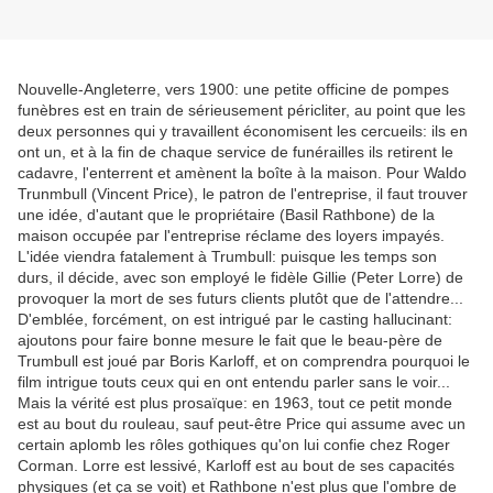
Nouvelle-Angleterre, vers 1900: une petite officine de pompes
funèbres est en train de sérieusement péricliter, au point que les
deux personnes qui y travaillent économisent les cercueils: ils en
ont un, et à la fin de chaque service de funérailles ils retirent le
cadavre, l'enterrent et amènent la boîte à la maison. Pour Waldo
Trunmbull (Vincent Price), le patron de l'entreprise, il faut trouver
une idée, d'autant que le propriétaire (Basil Rathbone) de la
maison occupée par l'entreprise réclame des loyers impayés.
L'idée viendra fatalement à Trumbull: puisque les temps son
durs, il décide, avec son employé le fidèle Gillie (Peter Lorre) de
provoquer la mort de ses futurs clients plutôt que de l'attendre...
D'emblée, forcément, on est intrigué par le casting hallucinant:
ajoutons pour faire bonne mesure le fait que le beau-père de
Trumbull est joué par Boris Karloff, et on comprendra pourquoi le
film intrigue touts ceux qui en ont entendu parler sans le voir...
Mais la vérité est plus prosaïque: en 1963, tout ce petit monde
est au bout du rouleau, sauf peut-être Price qui assume avec un
certain aplomb les rôles gothiques qu'on lui confie chez Roger
Corman. Lorre est lessivé, Karloff est au bout de ses capacités
physiques (et ça se voit) et Rathbone n'est plus que l'ombre de