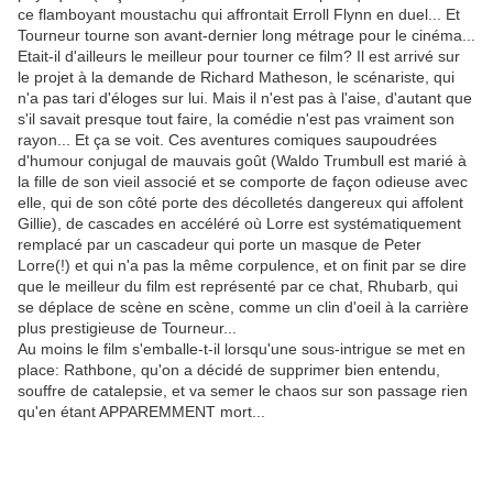
ce flamboyant moustachu qui affrontait Erroll Flynn en duel... Et
Tourneur tourne son avant-dernier long métrage pour le cinéma...
Etait-il d'ailleurs le meilleur pour tourner ce film? Il est arrivé sur
le projet à la demande de Richard Matheson, le scénariste, qui
n'a pas tari d'éloges sur lui. Mais il n'est pas à l'aise, d'autant que
s'il savait presque tout faire, la comédie n'est pas vraiment son
rayon... Et ça se voit. Ces aventures comiques saupoudrées
d'humour conjugal de mauvais goût (Waldo Trumbull est marié à
la fille de son vieil associé et se comporte de façon odieuse avec
elle, qui de son côté porte des décolletés dangereux qui affolent
Gillie), de cascades en accéléré où Lorre est systématiquement
remplacé par un cascadeur qui porte un masque de Peter
Lorre(!) et qui n'a pas la même corpulence, et on finit par se dire
que le meilleur du film est représenté par ce chat, Rhubarb, qui
se déplace de scène en scène, comme un clin d'oeil à la carrière
plus prestigieuse de Tourneur...
Au moins le film s'emballe-t-il lorsqu'une sous-intrigue se met en
place: Rathbone, qu'on a décidé de supprimer bien entendu,
souffre de catalepsie, et va semer le chaos sur son passage rien
qu'en étant APPAREMMENT mort...