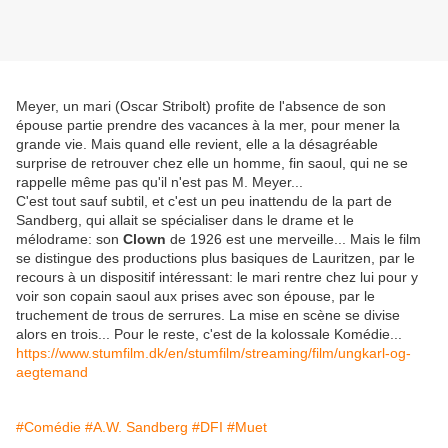
Meyer, un mari (Oscar Stribolt) profite de l'absence de son
épouse partie prendre des vacances à la mer, pour mener la
grande vie. Mais quand elle revient, elle a la désagréable
surprise de retrouver chez elle un homme, fin saoul, qui ne se
rappelle même pas qu'il n'est pas M. Meyer...
C'est tout sauf subtil, et c'est un peu inattendu de la part de
Sandberg, qui allait se spécialiser dans le drame et le
mélodrame: son
Clown
de 1926 est une merveille... Mais le film
se distingue des productions plus basiques de Lauritzen, par le
recours à un dispositif intéressant: le mari rentre chez lui pour y
voir son copain saoul aux prises avec son épouse, par le
truchement de trous de serrures. La mise en scène se divise
alors en trois... Pour le reste, c'est de la kolossale Komédie...
https://www.stumfilm.dk/en/stumfilm/streaming/film/ungkarl-og-
aegtemand
#Comédie
#A.W. Sandberg
#DFI
#Muet