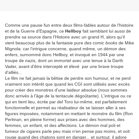
Comme une pause fun entre deux films-fables autour de l'histoire
et de la Guerre d'Espagne, ce
Hellboy
fait semblant lui aussi de
prendre sa source dans l'Histoire avec un grand H, alors qu'il
vient beaucoup plus de la fantaisie pure des
comic books
de Mike
Mignola: car l'intrigue concerne, quand même, un démon des
enfers, surnommé donc Hellboy, et invoqué en 1944 par une
troupe de nazis, dont un immortel avec une tenue à la Darth
Vader, avant d'être intercepté et élevé par une brave troupe
d'alliés...
Le film ne fait jamais la bêtise de perdre son humour, et ne perd
vraiment son intérêt que quand les CGI sont utilisés avec excès
pour créer des monstres d'une laideur absolue (nous sommes
donc arrivés à l'âge de la tentacule dégoûtante). L'intrigue ou ce
qui en tient lieu, écrite par del Toro lui-même, est parfaitement
fonctionnelle et permet au réalisateur de se laisser aller à ses
figures imposées, notamment en mettant le monstre du film (Ron
Perlman, en pleine forme) aux prises avec des hommes, des
femmes, un enfant, et des affections. Le démon mal poli et
fumeur de cigares parle peu mais n'en pense pas moins, et voit
rouge quand des chatons sont en danger... et surtout, il adore