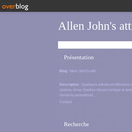
Allen John's att
Présentation
Blog
: Allen John's attic
Description
: Quelques articles et réflexions 
cinéma, et sur d'autres choses lorsque le tem
l'envie le permettront...
Contact
Recherche