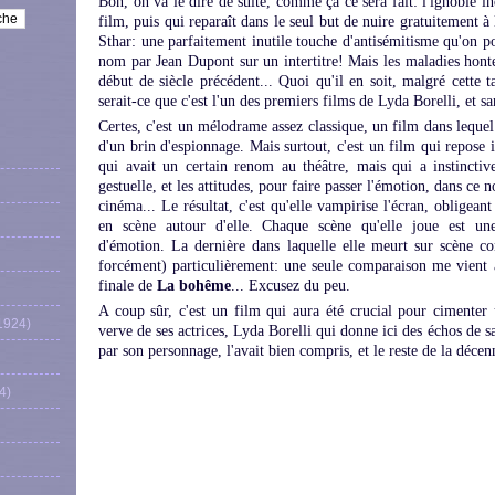
Bon, on va le dire de suite, comme ça ce sera fait: l'ignoble in
film, puis qui reparaît dans le seul but de nuire gratuitement à 
Sthar: une parfaitement inutile touche d'antisémitisme qu'on po
nom par Jean Dupont sur un intertitre! Mais les maladies honte
début de siècle précédent... Quoi qu'il en soit, malgré cette t
serait-ce que c'est l'un des premiers films de Lyda Borelli, et san
Certes, c'est un mélodrame assez classique, un film dans lequel
d'un brin d'espionnage. Mais surtout, c'est un film qui repose 
qui avait un certain renom au théâtre, mais qui a instinctiv
gestuelle, et les attitudes, pour faire passer l'émotion, dans ce
cinéma... Le résultat, c'est qu'elle vampirise l'écran, obligeant
en scène autour d'elle. Chaque scène qu'elle joue est une
d'émotion. La dernière dans laquelle elle meurt sur scène 
forcément) particulièrement: une seule comparaison me vient à 
finale de
La bohême
... Excusez du peu.
A coup sûr, c'est un film qui aura été crucial pour cimenter
1924)
verve de ses actrices, Lyda Borelli qui donne ici des échos de sa 
par son personnage, l'avait bien compris, et le reste de la décenn
4)