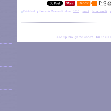
Repost
0
Published by François Massarelli
-
dans
1913
muet
lyda borelli
<< A trip through the world's...
Kri Kri e il