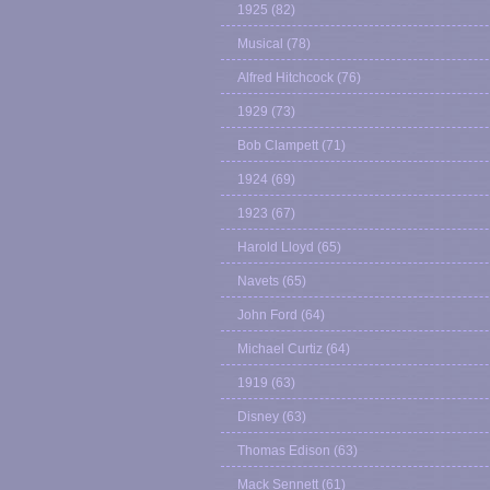
1925
(82)
Musical
(78)
Alfred Hitchcock
(76)
1929
(73)
Bob Clampett
(71)
1924
(69)
1923
(67)
Harold Lloyd
(65)
Navets
(65)
John Ford
(64)
Michael Curtiz
(64)
1919
(63)
Disney
(63)
Thomas Edison
(63)
Mack Sennett
(61)