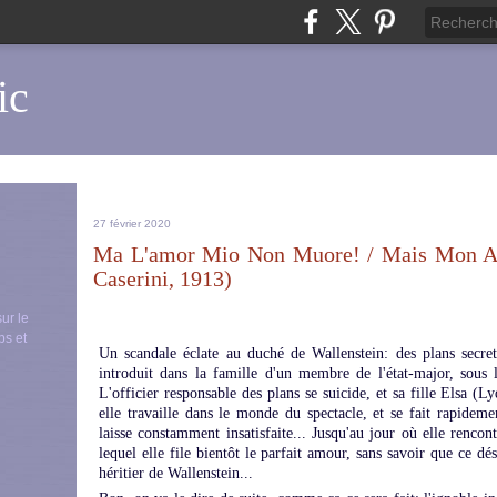
ic
27 février 2020
Ma L'amor Mio Non Muore! / Mais Mon A
Caserini, 1913)
sur le
ps et
Un scandale éclate au duché de Wallenstein: des plans secret
introduit dans la famille d'un membre de l'état-major, sous le
L'officier responsable des plans se suicide, et sa fille Elsa (Ly
elle travaille dans le monde du spectacle, et se fait rapide
laisse constamment insatisfaite... Jusqu'au jour où elle renc
lequel elle file bientôt le parfait amour, sans savoir que ce dés
héritier de Wallenstein...