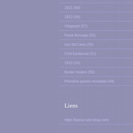
1921
(60)
1922
(58)
Vitagraph
(57)
Frank Borzage
(55)
Leo McCarey
(55)
Clint Eastwood
(51)
1920
(50)
Buster Keaton
(50)
Première guerre mondiale
(49)
Liens
https://spiral.over-blog.com/