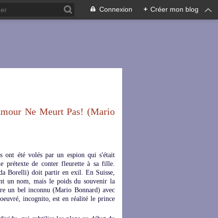
Connexion
+
Créer mon blog
mour Ne Meurt Pas! (Mario
s ont été volés par un espion qui s'était
 prétexte de conter fleurette à sa fille.
da Borelli) doit partir en exil. En Suisse,
ment un nom, mais le poids du souvenir la
ontre un bel inconnu (Mario Bonnard) avec
oeuvré, incognito, est en réalité le prince