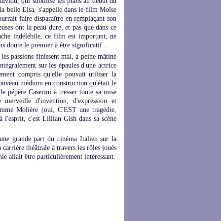
dividu, qui subtilise les plans au début du
la belle Elsa, s'appelle dans le film Moïse
urrait faire disparaître en remplaçant son
uses ont la peau dure, et pas que dans ce
ache indélébile, ce film est important, ne
s doute le premier à être significatif...
 les passions finissent mal, à peine mâtiné
intégralement sur les épaules d'une actrice
ement compris qu'elle pouvait utiliser la
 nouveau médium en construction qu'était le
 le pépère Caserini à tresser toute sa mise
 merveille d'invention, d'expression et
comme Molière (oui, C'EST une tragédie,
l'esprit, c'est Lillian Gish dans sa scène
 une grande part du cinéma Italien sur la
carrière théâtrale à travers les rôles joués
ie allait être particulièrement intéressant.