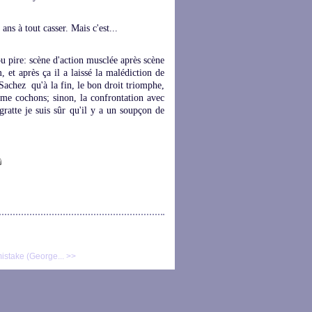
 ans à tout casser. Mais c'est...
, ou pire: scène d'action musclée après scène
 et après ça il a laissé la malédiction de
 Sachez qu'à la fin, le bon droit triomphe,
mme cochons; sinon, la confrontation avec
ratte je suis sûr qu'il y a un soupçon de
 mistake (George... >>