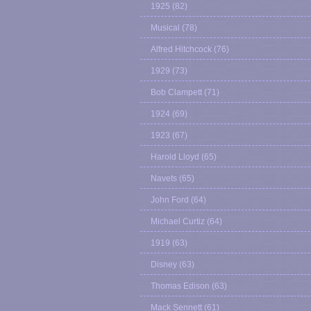
1925
(82)
Musical
(78)
Alfred Hitchcock
(76)
1929
(73)
Bob Clampett
(71)
1924
(69)
1923
(67)
Harold Lloyd
(65)
Navets
(65)
John Ford
(64)
Michael Curtiz
(64)
1919
(63)
Disney
(63)
Thomas Edison
(63)
Mack Sennett
(61)