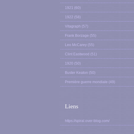
1921
(60)
1922
(58)
Vitagraph
(57)
Frank Borzage
(55)
Leo McCarey
(55)
Clint Eastwood
(51)
1920
(50)
Buster Keaton
(50)
Première guerre mondiale
(49)
Liens
https://spiral.over-blog.com/