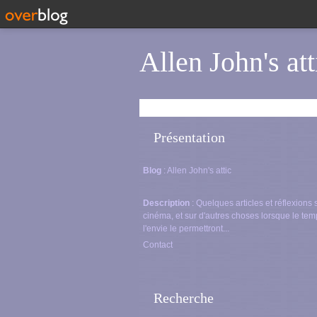
Allen John's att
Présentation
Blog
: Allen John's attic
Description
: Quelques articles et réflexions 
cinéma, et sur d'autres choses lorsque le tem
l'envie le permettront...
Contact
Recherche