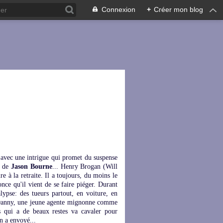
Connexion
+
Créer mon blog
 avec une intrigue qui promet du suspense
m de
Jason Bourne
... Henry Brogan (Will
e à la retraite. Il a toujours, du moins le
once qu'il vient de se faire piéger. Durant
calypse: des tueurs partout, en voiture, en
de Danny, une jeune agente mignonne comme
s qui a de beaux restes va cavaler pour
n a envoyé...