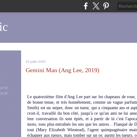
ic
20 juillet 2020
Gemini Man (Ang Lee, 2019)
sur le
ps et
Le quatorzième film d'Ang Lee part sur les chapeaux de roue,
de bonne tenue, et très honnêtement, comme un vague parfu
Smith) est un sniper, donc un tueur, qui a cinquante ans et aspir
croit-il, travaillé du bon côté, jusqu'à ce qu'un ami ne lui ann
leur conversation ils sont épiés, et à partir de là c'est l'apo
moto, tous plus entraînés les uns que les autres... Flanqué 
tout (Mary Elizabeth Winstead), l'agent quinquagénaire mai
échapper aux tueurs, mais tomber sur un os: parmi les tueurs, o