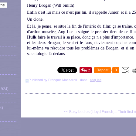
Henry Brogan (Will Smith).
Enfin c'est lui mais ce n'est pas lui, il s'appelle Junior, et il a 25
Un clone.
Et là, je pense, se situe la fin de l'intérêt du film; ça se traîne
d'action musclée, Ang Lee a soigné le premier tiers de ce film,
Hulk
faire le travail à sa place, donc ça n'a plus d'importance.
et les deux Brogan, le vrai et le faux, deviennent copains co
lui-même va résoudre tous les problèmes de Brogan, et si on g
scientologie là-dedans.
Repost
0
Published by François Massarelli
-
dans
ang lee
1924)
4)
<< Busy bodies (Lloyd French,...
Their first