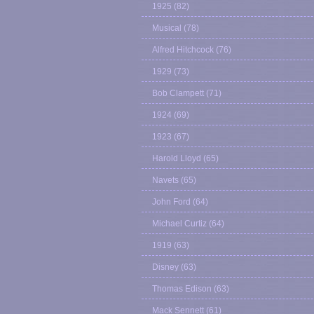
1925
(82)
Musical
(78)
Alfred Hitchcock
(76)
1929
(73)
Bob Clampett
(71)
1924
(69)
1923
(67)
Harold Lloyd
(65)
Navets
(65)
John Ford
(64)
Michael Curtiz
(64)
1919
(63)
Disney
(63)
Thomas Edison
(63)
Mack Sennett
(61)