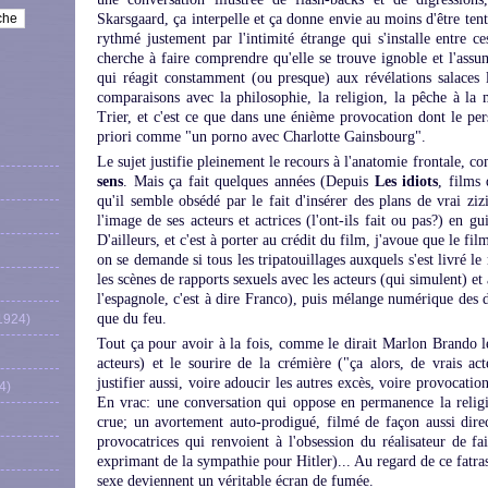
Skarsgaard, ça interpelle et ça donne envie au moins d'être tenté
rythmé justement par l'intimité étrange qui s'installe entre
cherche à faire comprendre qu'elle se trouve ignoble et l'assum
qui réagit constamment (ou presque) aux révélations salaces 
comparaisons avec la philosophie, la religion, la pêche à la 
Trier, et c'est ce que dans une énième provocation dont le per
priori comme "un porno avec Charlotte Gainsbourg".
Le sujet justifie pleinement le recours à l'anatomie frontale, 
sens
. Mais ça fait quelques années (Depuis
Les idiots
, films 
qu'il semble obsédé par le fait d'insérer des plans de vrai zi
l'image de ses acteurs et actrices (l'ont-ils fait ou pas?) en gu
D'ailleurs, et c'est à porter au crédit du film, j'avoue que le film
on se demande si tous les tripatouillages auxquels s'est livré le
les scènes de rapports sexuels avec les acteurs (qui simulent) e
l'espagnole, c'est à dire Franco), puis mélange numérique des d
que du feu.
1924)
Tout ça pour avoir à la fois, comme le dirait Marlon Brando le
acteurs) et le sourire de la crémière ("ça alors, de vrais ac
justifier aussi, voire adoucir les autres excès, voire provocati
4)
En vrac: une conversation qui oppose en permanence la religion
crue; un avortement auto-prodigué, filmé de façon aussi direc
provocatrices qui renvoient à l'obsession du réalisateur de fai
exprimant de la sympathie pour Hitler)... Au regard de ce fatras,
sexe deviennent un véritable écran de fumée.