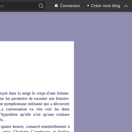
Connexion
+
Créer mon blog
erçoit dans la neige le corps d'une femme.
eur lui permettre de raconter son histoire:
 d'une nymphomane militante qui a découvert
 La conversation va vite voir les deux
'hypothèse qu'elle n'est qu'une créature
s...
 quatre heures, consacré essentiellement à
, entre Charlotte Gainsbourg et Stellan