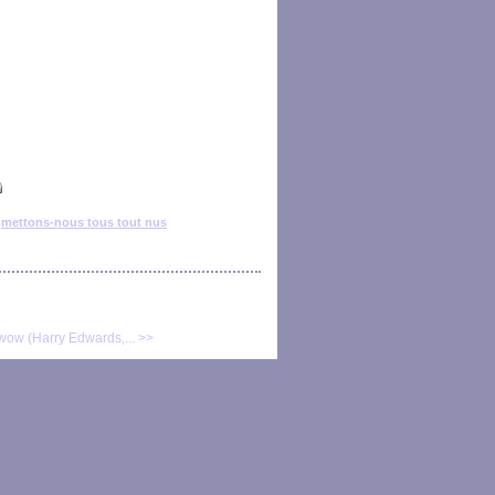
mettons-nous tous tout nus
wow (Harry Edwards,... >>