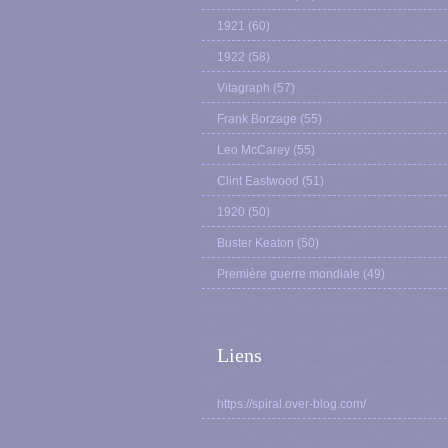
1921
(60)
1922
(58)
Vitagraph
(57)
Frank Borzage
(55)
Leo McCarey
(55)
Clint Eastwood
(51)
1920
(50)
Buster Keaton
(50)
Première guerre mondiale
(49)
Liens
https://spiral.over-blog.com/