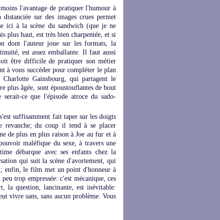
u moins l'avantage de pratiquer l'humour à
on distanciée sur des images crues permet
se ici à la scène du sandwich (que je ne
ais plus haut, est très bien charpentée, et si
on dont l'auteur joue sur les formats, la
tinuité, est assez emballante. Il faut aussi
oit être difficile de pratiquer son métier
ent à vous succéder pour compléter le plan
 Charlotte Gainsbourg, qui partagent le
tre plus âgée, sont époustouflantes de bout
 serait-ce que l'épisode atroce du sado-
s'est suffisamment fait taper sur les doigts
e revanche; du coup il tend à se placer
ne de plus en plus raison à Joe au fur et à
 pouvoir maléfique du sexe, à travers une
gitime débarque avec ses enfants chez la
sation qui suit la scène d'avortement, qui
; enfin, le film met un point d'honneur à
un peu trop empressée: c'est mécanique, ces
 la question, lancinante, est inévitable:
 peut vivre sans, sans aucun problème. Vous