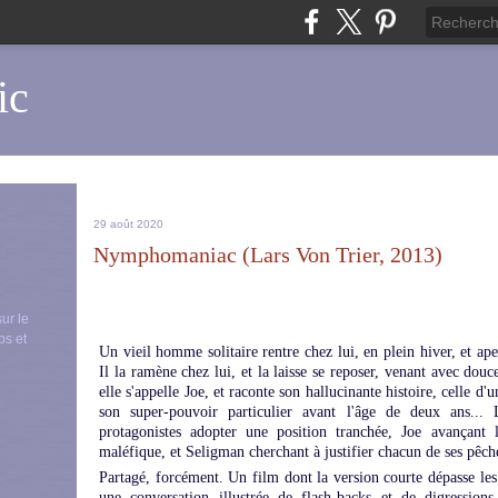
ic
29 août 2020
Nymphomaniac (Lars Von Trier, 2013)
sur le
ps et
Un vieil homme solitaire rentre chez lui, en plein hiver, et ap
Il la ramène chez lui, et la laisse se reposer, venant avec douc
elle s'appelle Joe, et raconte son hallucinante histoire, celle
son super-pouvoir particulier avant l'âge de deux ans...
protagonistes adopter une position tranchée, Joe avançant l
maléfique, et Seligman cherchant à justifier chacun de ses pêché
Partagé, forcément. Un film dont la version courte dépasse les
une conversation illustrée de flash-backs et de digressions