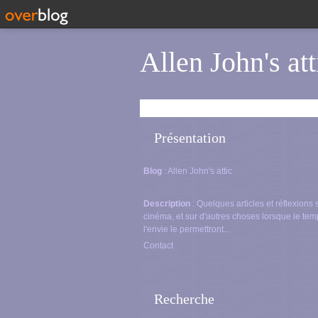
Allen John's att
Présentation
Blog
: Allen John's attic
Description
: Quelques articles et réflexions 
cinéma, et sur d'autres choses lorsque le tem
l'envie le permettront...
Contact
Recherche