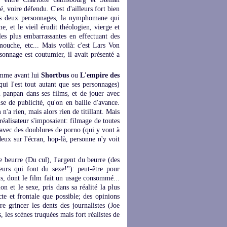
, voire défendu. C'est d'ailleurs fort bien
 ces deux personnages, la nymphomane qui
e, et le vieil érudit théologien, vierge et
les plus embarrassantes en effectuant des
mouche, etc... Mais voilà: c'est Lars Von
sonnage est coutumier, il avait présenté a
comme avant lui
Shortbus
ou
L'empire des
qui l'est tout autant que ses personnages)
zi panpan dans ses films, et de jouer avec
ise de publicité, qu'on en baille d'avance.
 n'a rien, mais alors rien de titillant. Mais
 réalisateur s'imposaient: filmage de toutes
t avec des doublures de porno (qui y vont à
eux sur l'écran, hop-là, personne n'y voit
 beurre (Du cul), l'argent du beurre (des
teurs qui font du sexe!"): peut-être pour
ons, dont le film fait un usage consommé...
 et le sexe, pris dans sa réalité la plus
te et frontale que possible; des opinions
re grincer les dents des journalistes (Joe
 les scènes truquées mais fort réalistes de