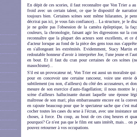
En dépit de ces scories, il faut reconnaître que Von Trier a a
froid avec un certain talent, ce que le dispositif de narrati
toujours bien. Certaines scènes sont même hilarantes, je pen
décrirai pas ici, je vous fais confiance)... La structure, je le dis
je ne goûte pas l'obsession de la caméra épileptique, la faç
couleurs, la chronologie, faisant agir les digressions sur la con
reconnaître que la plupart des acteurs sont excellents, et ce d
d'acteur lorsque au fond de la pièce des gens tous nus s'apprêt
en s'allongeant les extrémités. Evidemment, Stacy Martin et
redoutable honneur d'avoir à interpréter Joe, l'une jeune et l'au
en bout. Et il faut du cran pour certaines de ces scènes (ne
masochisme)...
S'il est un provocateur né, Von Trier est aussi un moraliste qui 
pour en concevoir une certaine rancoeur, voire une envie d
subtilement (ou non, d'ailleurs) du côté des accusateurs, et don
mesure de son exercice d'auto-flagellation; il nous montre le
scène d'ailleurs hallucinante durant laquelle une épouse lé
maîtresse de son mari; plus embarrassante encore est la conver
en rajoute beaucoup pour que le spectateur sache que c'est mal
cocher toutes les cases du sexe à l'écran, avec une insistance 
choses, à force. Du coup, au bout de ces cinq heures et quart,
pourquoi? Ce n'est pas que le film est sans intérêt, mais... on
pouvez retourner à vos occupations.