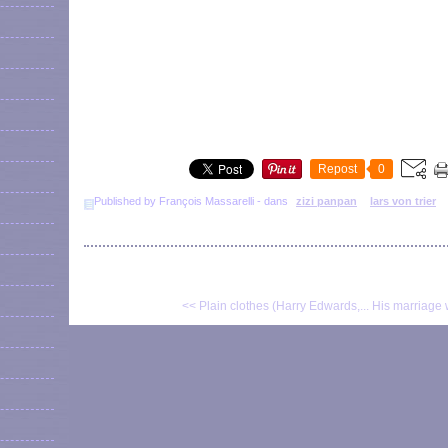
Repost
0
Published by François Massarelli
-
dans
zizi panpan
lars von trier
<< Plain clothes (Harry Edwards,...
His marriage 